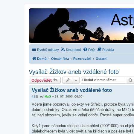
Rychlé odkazy
Smartfeed
FAQ
Pravidla
Domů
Obsah fóra
Pozorování
Ostatní
Vysílač Žižkov aneb vzdálené foto
Odpovědět
Vysílač Žižkov aneb vzdálené foto
P
#1
od
MaG
»
18. 07. 2006, 06:00
ř
í
Včera jsme pozorovali objekty ve Střelci, protože byla vy
s
dobré podmínky. Oblak ve střelci (Mléčné dráhy, ne M24) by
p
ě
st. nad obzorem, jevily se velmi dobře. Prostě super podív
v
e
k
Když jsme náhodou sklopili dalekohled (200/1000) na objekt p
(dalekohledem byla vidět světla na křídlech a posléze byl i 