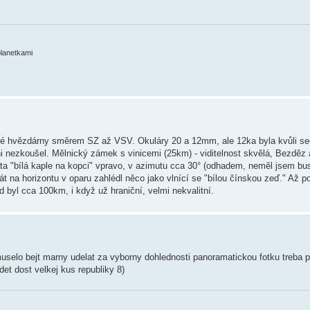
planetkami
cké hvězdárny směrem SZ až VSV. Okuláry 20 a 12mm, ale 12ka byla kvůli see
ni nezkoušel. Mělnický zámek s vinicemi (25km) - viditelnost skvělá, Bezděz 
 ta "bílá kaple na kopci" vpravo, v azimutu cca 30° (odhadem, neměl jsem bus
t na horizontu v oparu zahlédl něco jako vlnící se "bílou čínskou zeď." Až po
 byl cca 100km, i když už hraniční, velmi nekvalitní.
uselo bejt marny udelat za vyborny dohlednosti panoramatickou fotku treba p
idet dost velkej kus republiky 8)