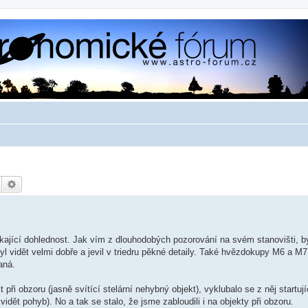
Hledat
Pokročilé hledání
nikající dohlednost. Jak vím z dlouhodobých pozorování na svém stanovišti, 
l vidět velmi dobře a jevil v triedru pěkné detaily. Také hvězdokupy M6 a M7,
aná.
ři obzoru (jasně svítící stelární nehybný objekt), vyklubalo se z něj startujíc
vidět pohyb). No a tak se stalo, že jsme zabloudili i na objekty při obzoru.