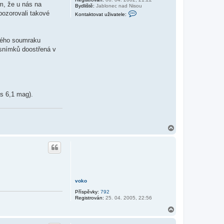
ám, že u nás na
Bydliště:
Jablonec nad Nisou
K
 pozorovali takové
Kontaktovat uživatele:
o
n
t
a
ilého soumraku
k
t
 snímků doostřená v
o
v
a
t
u
ž
i
ás 6,1 mag).
v
a
t
e
l
e
N
M
a
a
h
G
o
r
u
voko
Příspěvky:
792
Registrován:
25. 04. 2005, 22:56
N
a
h