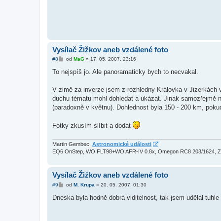
Vysílač Žižkov aneb vzdálené foto
P
#8
od
MaG
»
17. 05. 2007, 23:16
ř
í
To nejspíš jo. Ale panoramaticky bych to necvakal.
s
p
ě
V zimě za inverze jsem z rozhledny Královka v Jizerkách vi
v
duchu tématu mohl dohledat a ukázat. Jinak samozřejmě nej
e
k
(paradoxně v květnu). Dohlednost byla 150 - 200 km, poku
Fotky zkusím slíbit a dodat
Martin Gembec,
Astronomické události
EQ6 OnStep, WO FLT98+WO AFR-IV 0.8x, Omegon RC8 203/1624, 
Vysílač Žižkov aneb vzdálené foto
P
#9
od
M. Krupa
»
20. 05. 2007, 01:30
ř
í
Dneska byla hodně dobrá viditelnost, tak jsem udělal tuhle
s
p
ě
v