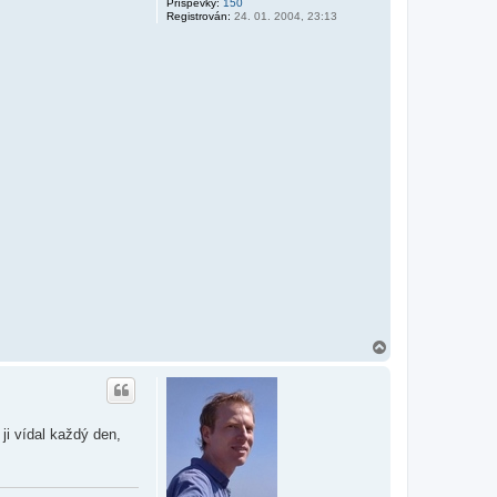
Příspěvky:
150
a
Registrován:
24. 01. 2004, 23:13
t
e
l
e
M
a
G
N
a
h
o
r
u
ji vídal každý den,