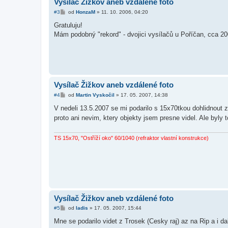
Vysílač Žižkov aneb vzdálené foto
P
#3
od
HonzaM
»
11. 10. 2006, 04:20
ř
í
Gratuluju!
s
Mám podobný "rekord" - dvojici vysílačů u Poříčan, cca 
p
ě
v
e
k
Vysílač Žižkov aneb vzdálené foto
P
#4
od
Martin Vyskočil
»
17. 05. 2007, 14:38
ř
í
V nedeli 13.5.2007 se mi podarilo s 15x70tkou dohlidnout
s
proto ani nevim, ktery objekty jsem presne videl. Ale byly
p
ě
v
e
TS 15x70, "Ostříží oko" 60/1040 (refraktor vlastní konstrukce)
k
Vysílač Žižkov aneb vzdálené foto
P
#5
od
ladis
»
17. 05. 2007, 15:44
ř
í
Mne se podarilo videt z Trosek (Cesky raj) az na Rip a i d
s