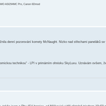
ZWO ASI294MC Pro, Canon 6Dmod
žnila denní pozorování komety McNaught. Nízko nad střechami paneláků se 
onomickou technikou" - LPI v primárním ohnisku SkyLuxu. Uznávám ovšem, že