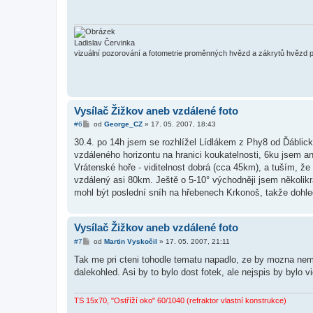
p
ě
v
e
k
Ladislav Červinka
vizuální pozorování a fotometrie proměnných hvězd a zákrytů hvězd 
Vysílač Žižkov aneb vzdálené foto
P
#6
od
George_CZ
»
17. 05. 2007, 18:43
ř
í
30.4. po 14h jsem se rozhlížel Lídlákem z Phy8 od Ďábli
s
vzdáleného horizontu na hranici koukatelnosti, 6ku jsem a
p
ě
Vrátenské hoře - viditelnost dobrá (cca 45km), a tuším, že
v
vzdálený asi 80km. Ještě o 5-10° východněji jsem několikrá
e
k
mohl být poslední sníh na hřebenech Krkonoš, takže dohled
Vysílač Žižkov aneb vzdálené foto
P
#7
od
Martin Vyskočil
»
17. 05. 2007, 21:11
ř
í
Tak me pri cteni tohodle tematu napadlo, ze by mozna nem
s
dalekohled. Asi by to bylo dost fotek, ale nejspis by bylo v
p
ě
v
e
TS 15x70, "Ostříží oko" 60/1040 (refraktor vlastní konstrukce)
k