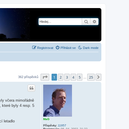
Hledat
Pokročilé hledání
Registrovat
Přihlásit se
Dark mode
Stránka
1
z
25
1
2
3
4
5
25
Další
362 příspěvků
…
byly včera mimořádně
 které byly 4 resp. 5
MaG
í letadlo
Příspěvky:
11957
Registrován:
06. 04. 2002, 21:22