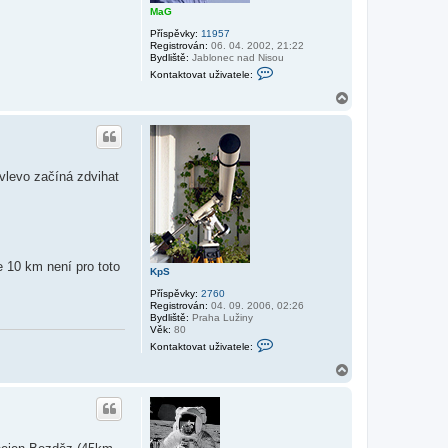
MaG
Příspěvky:
11957
Registrován:
06. 04. 2002, 21:22
Bydliště:
Jablonec nad Nisou
K
Kontaktovat uživatele:
o
n
N
t
a
a
h
k
o
t
r
o
v
u
vlevo začíná zdvihat
a
t
u
ž
i
v
a
t
 10 km není pro toto
KpS
e
l
Příspěvky:
2760
e
Registrován:
04. 09. 2006, 02:26
M
Bydliště:
Praha Lužiny
a
Věk:
80
G
K
Kontaktovat uživatele:
o
n
N
t
a
a
h
k
o
t
r
o
v
u