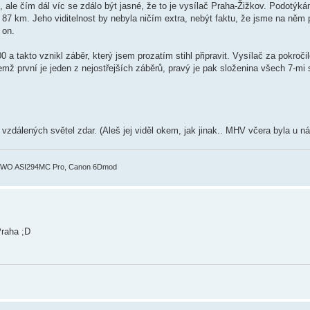
, ale čím dál víc se zdálo být jasné, že to je vysílač Praha-Žižkov. Podotýk
st 87 km. Jeho viditelnost by nebyla ničím extra, nebýt faktu, že jsme na něm
 on.
 a takto vznikl záběr, který jsem prozatím stihl připravit. Vysílač za pokroč
ž první je jeden z nejostřejších záběrů, pravý je pak složenina všech 7-mi
zdálených světel zdar. (Aleš jej viděl okem, jak jinak.. MHV včera byla u n
ZWO ASI294MC Pro, Canon 6Dmod
Praha ;D