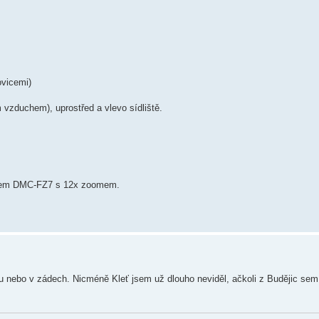
ovicemi)
vzduchem), uprostřed a vlevo sídliště.
nicem DMC-FZ7 s 12x zoomem.
u nebo v zádech. Nicméně Kleť jsem už dlouho neviděl, ačkoli z Budějic sem 