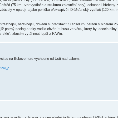
u, takže jsem z Phy (SV hranice, od Miškovic) viděl zřetelně triedrem 10x50
i Ještěd (75 km, tvar vysílače a strukturu zalesnění hory), dokonce i hřebeny
ž ztrácely v oparu), a jako perličku překvapivě i Drážďanský vysílač (120 km, 
ntrastnější, barevnější, dovedu si představit tu absolutní parádu s binarem 2
 patrný seeing a taky vadilo chvění tubusu ve větru, který byl docela silný.
řes sklo", zkusím vytáhnout lepší z RAWu.
vysilac na Bukove hore vychodne od Usti nad Labem.
224
ak je vidět i z Jizerek a v neposlední řadě tam montovali DVB-T anténu, ta