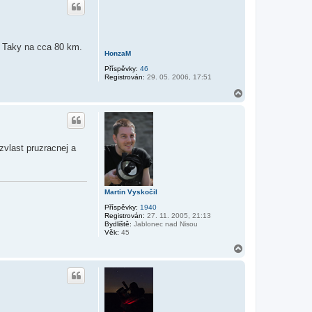
o
r
u
. Taky na cca 80 km.
HonzaM
Příspěvky:
46
Registrován:
29. 05. 2006, 17:51
N
a
h
o
r
u
zvlast pruzracnej a
Martin Vyskočil
Příspěvky:
1940
Registrován:
27. 11. 2005, 21:13
Bydliště:
Jablonec nad Nisou
Věk:
45
N
a
h
o
r
u