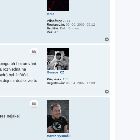
ladis
Příspěvky:
2971
Registrován:
05. 09. 2006, 05:12
Bydliště:
Dolní Bousov
Věk:
47
N
a
h
o
r
u
ingu při hozorování
a rozhledna na
George_CZ
olu) byl Ještěd,
Příspěvky:
165
zději mi došlo, že to
Registrován:
08. 04. 2007, 17:09
N
a
h
o
r
u
res nejakej
Martin Vyskočil