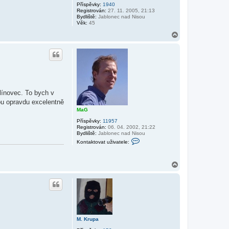
Příspěvky:
1940
Registrován:
27. 11. 2005, 21:13
Bydliště:
Jablonec nad Nisou
Věk:
45
N
a
h
o
r
u
línovec. To bych v
nou opravdu excelentně
MaG
Příspěvky:
11957
Registrován:
06. 04. 2002, 21:22
Bydliště:
Jablonec nad Nisou
K
Kontaktovat uživatele:
o
n
t
a
N
k
a
t
h
o
o
v
r
a
u
t
u
ž
i
M. Krupa
v