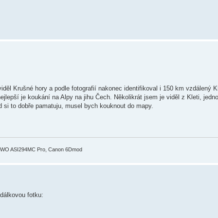
děl Krušné hory a podle fotografií nakonec identifikoval i 150 km vzdálený K
lepší je koukání na Alpy na jihu Čech. Několikrát jsem je viděl z Kleti, jed
d si to dobře pamatuju, musel bych kouknout do mapy.
ZWO ASI294MC Pro, Canon 6Dmod
 dálkovou fotku: