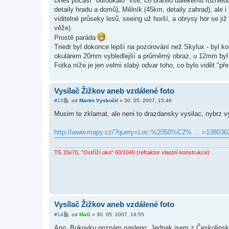
Dnes počasí "odfoukalo" vše, co bránilo dalekému rozhled
s
detaily hradu a domů), Mělník (45km, detaily zahrad), ale 
p
ě
viditelné průseky lesů, seeing už horší, a obrysy hor se ji
v
věže).
e
k
Prostě paráda
.
Triedr byl dokonce lepší na pozorování než Skylux - byl ko
okulárem 20mm vybledlejší a průměrný obraz, u 12mm byl již
Fotka níže je jen velmi slabý odvar toho, co bylo vidět "p
Vysílač Žižkov aneb vzdálené foto
P
#13
od
Martin Vyskočil
»
30. 05. 2007, 15:46
ř
í
Musim te zklamat, ale neni to drazdansky vysilac, nybrz 
s
p
ě
http://www.mapy.cz/?query=Loc:%2050%C2% ... =138036
v
e
k
TS 15x70, "Ostříží oko" 60/1040 (refraktor vlastní konstrukce)
Vysílač Žižkov aneb vzdálené foto
P
#14
od
MaG
»
30. 05. 2007, 16:55
ř
í
Ano, Bukovku poznám naslepo. Jednak jsem z Českolipska, p