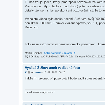
Tu nás zaujal jeden, který jsme zprvu považovali za komín
Vrkoslavicích (tj. v Jablonci nad Nisou) je to na vzdáleno
detaily, že jsem si byl po skončení pozorování jist, že to je
Vrcholem všeho bylo dnešní focení. Aleš vzal svůj 200/1000
ohniskem 1000 mm. Snímky vložené vpravo jsou 1:1, přičem
Registaxu.
Tolik naše astronomicky neastronomické pozorování. Lovu v
Martin Gembec,
Astronomické události
EQ6 OnStep, WO FLT98+WO AFR-IV 0.8x, Omegon RC8 203/1624, 
Vysílač Žižkov aneb vzdálené foto
P
#2
od
voko
»
18. 07. 2006, 06:20
ř
í
Takže Ti nakonec při pozorování bude vadit i přesvětlená 
s
p
ě
v
e
e-mail: vokope(at)cmail.cz
k