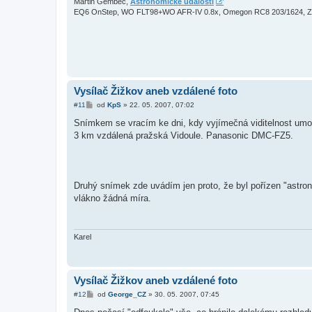
e
Martin Gembec,
Astronomické události
k
EQ6 OnStep, WO FLT98+WO AFR-IV 0.8x, Omegon RC8 203/1624, 
Vysílač Žižkov aneb vzdálené foto
P
#11
od
KpS
»
22. 05. 2007, 07:02
ř
í
Snímkem se vracím ke dni, kdy vyjímečná viditelnost umo
s
3 km vzdálená pražská Vidoule. Panasonic DMC-FZ5.
p
ě
v
e
k
Druhý snímek zde uvádím jen proto, že byl pořízen "astr
vlákno žádná míra.
Karel
Vysílač Žižkov aneb vzdálené foto
P
#12
od
George_CZ
»
30. 05. 2007, 07:45
ř
í