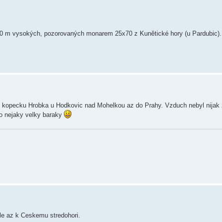
200 m vysokých, pozorovaných monarem 25x70 z Kunětické hory (u Pardubic)
 z kopecku Hrobka u Hodkovic nad Mohelkou az do Prahy. Vzduch nebyl nijak 
 to nejaky velky baraky
ale az k Ceskemu stredohori.