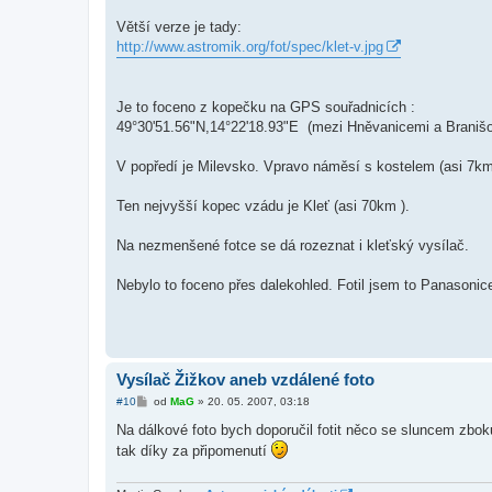
e
k
Větší verze je tady:
http://www.astromik.org/fot/spec/klet-v.jpg
Je to foceno z kopečku na GPS souřadnicích :
49°30'51.56"N,14°22'18.93"E (mezi Hněvanicemi a Braniš
V popředí je Milevsko. Vpravo náměsí s kostelem (asi 7km 
Ten nejvyšší kopec vzádu je Kleť (asi 70km ).
Na nezmenšené fotce se dá rozeznat i kleťský vysílač.
Nebylo to foceno přes dalekohled. Fotil jsem to Panaso
Vysílač Žižkov aneb vzdálené foto
P
#10
od
MaG
»
20. 05. 2007, 03:18
ř
í
Na dálkové foto bych doporučil fotit něco se sluncem zbok
s
tak díky za připomenutí
p
ě
v