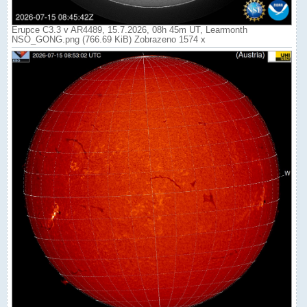
Erupce C3.3 v AR4489, 15.7.2026, 08h 45m UT, Learmonth
NSO_GONG.png (766.69 KiB) Zobrazeno 1574 x