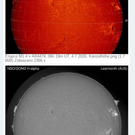
Erupce M1.4 v AR4479, 06h 19m UT, 4.7.2026, Kanzelhöhe.png (1.7
MiB) Zobrazeno 2366 x