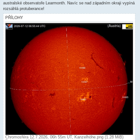
ě
australské observatoře Learmonth. Navíc se nad západním okraji vypíná
v
rozsáhlá protuberance!
e
k
PŘÍLOHY
Chromosféra 12.7.2026, 06h 55m UT, Kanzelhöhe.png (1.28 MiB)