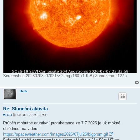
Screenshot_20260708_070215~2.jpg (160.71 KiB) Zobrazeno 2127 x
Beda
Re: Sluneční aktivita
P
#1434
08. 07. 2026, 11:51
ř
í
Průběh mohutné eruptivní protuberance ze 7.7.2026 je už možné
s
shlédnout na videu:
p
ě
https://spaceweather.com/images2026/07jul26/bigprom.gif
v