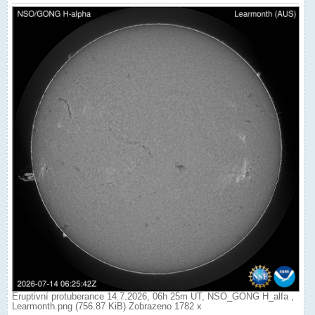
Eruptivní protuberance 14.7.2026, 06h 25m UT, NSO_GONG H_alfa ,
Learmonth.png (756.87 KiB) Zobrazeno 1782 x