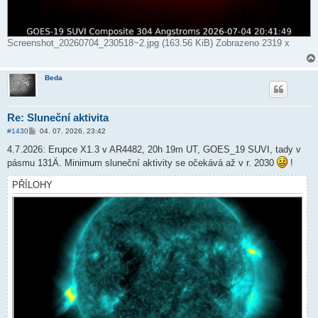
Screenshot_20260704_230518~2.jpg (163.56 KiB) Zobrazeno 2319 x
Beda
Re: Sluneční aktivita
P
#1430
04. 07. 2026, 23:42
ř
í
4.7.2026: Erupce X1.3 v AR4482, 20h 19m UT, GOES_19 SUVI, tady v
s
pásmu 131Ä. Minimum sluneční aktivity se očekává až v r. 2030
!
p
ě
v
PŘÍLOHY
e
k