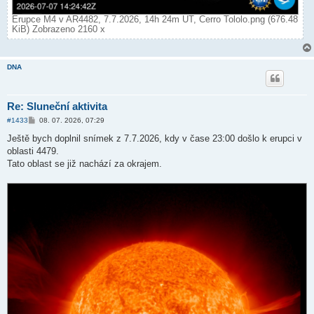
Erupce M4 v AR4482, 7.7.2026, 14h 24m UT, Cerro Tololo.png (676.48
KiB) Zobrazeno 2160 x
DNA
Re: Sluneční aktivita
P
#1433
08. 07. 2026, 07:29
ř
í
Ještě bych doplnil snímek z 7.7.2026, kdy v čase 23:00 došlo k erupci v
s
oblasti 4479.
p
ě
Tato oblast se již nachází za okrajem.
v
e
k