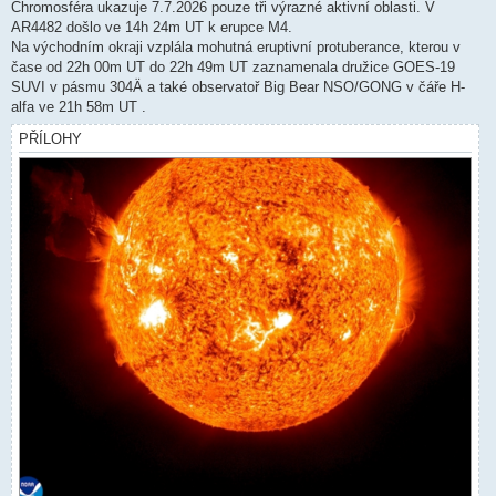
í
Chromosféra ukazuje 7.7.2026 pouze tři výrazné aktivní oblasti. V
s
AR4482 došlo ve 14h 24m UT k erupce M4.
p
ě
Na východním okraji vzplála mohutná eruptivní protuberance, kterou v
v
čase od 22h 00m UT do 22h 49m UT zaznamenala družice GOES-19
e
k
SUVI v pásmu 304Ä a také observatoř Big Bear NSO/GONG v čáře H-
alfa ve 21h 58m UT .
PŘÍLOHY