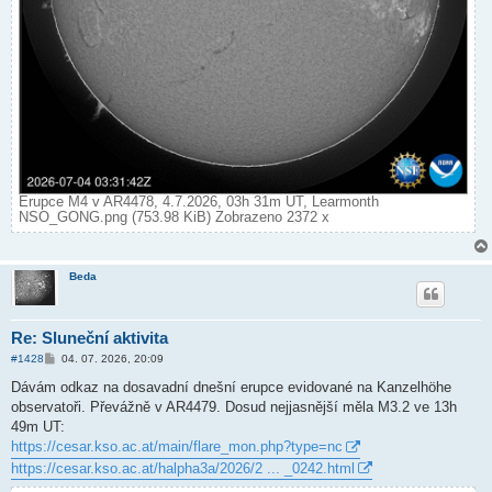
Erupce M4 v AR4478, 4.7.2026, 03h 31m UT, Learmonth
NSO_GONG.png (753.98 KiB) Zobrazeno 2372 x
Beda
Re: Sluneční aktivita
P
#1428
04. 07. 2026, 20:09
ř
í
Dávám odkaz na dosavadní dnešní erupce evidované na Kanzelhöhe
s
observatoři. Převážně v AR4479. Dosud nejjasnější měla M3.2 ve 13h
p
ě
49m UT:
v
https://cesar.kso.ac.at/main/flare_mon.php?type=nc
e
k
https://cesar.kso.ac.at/halpha3a/2026/2 ... _0242.html