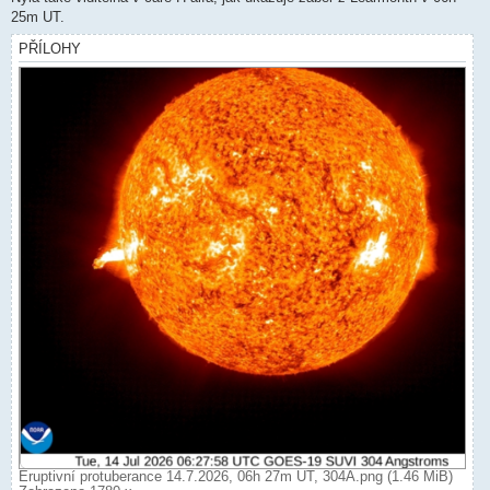
25m UT.
PŘÍLOHY
Eruptivní protuberance 14.7.2026, 06h 27m UT, 304Ä.png (1.46 MiB)