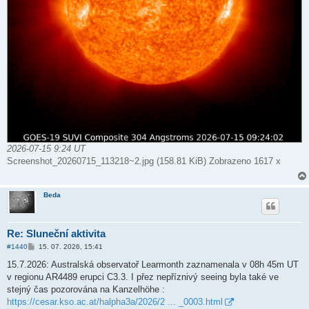
2026-07-15 9:24 UT
Screenshot_20260715_113218~2.jpg (158.81 KiB) Zobrazeno 1617 x
Beda
Re: Sluneční aktivita
P
#1440
15. 07. 2026, 15:41
ř
í
15.7.2026: Australská observatoř Learmonth zaznamenala v 08h 45m UT
s
v regionu AR4489 erupci C3.3. I přez nepříznivý seeing byla také ve
p
ě
stejný čas pozorována na Kanzelhöhe :
v
https://cesar.kso.ac.at/halpha3a/2026/2 ... _0003.html
e