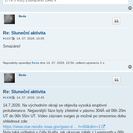
(779.5 KiB) Zobrazeno 1940 x
Beda
Re: Sluneční aktivita
P
#1437
14. 07. 2026, 10:05
ř
í
Smazáno!
s
p
ě
v
Naposledy upravil(a)
Beda
dne 14. 07. 2026, 10:54, celkem upraveno 2 x.
e
k
Beda
Re: Sluneční aktivita
P
#1438
14. 07. 2026, 10:45
ř
í
14.7.2026: Na východním okraji se objevila vysoká eruptivní
s
protuberance. Nejjasnější fáze byly zřetelné v pásmu 304Ä od 06h 20m
p
ě
UT do 06h 55m UT. Video záznam surges je možné po omezenou dobu
v
shlédnout zde:
e
k
https://www.star.nesdis.noaa.gov/goes-d ... h=60&dim=1
Nyla také viditelná v čáře H-alfa, jak ukazuje záběr z Learmonth v 06h