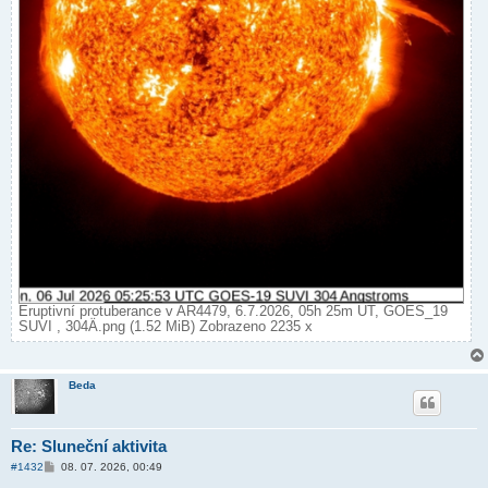
Eruptivní protuberance v AR4479, 6.7.2026, 05h 25m UT, GOES_19
SUVI , 304Ä.png (1.52 MiB) Zobrazeno 2235 x
Beda
Re: Sluneční aktivita
P
#1432
08. 07. 2026, 00:49
ř