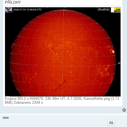
PŘÍLOHY
Erupce M3.2 v AR4479, 13h 49m UT, 4.7.2026, Kanzelhöhe.png (1.71
MiB) Zobrazeno 2334 x
DNA