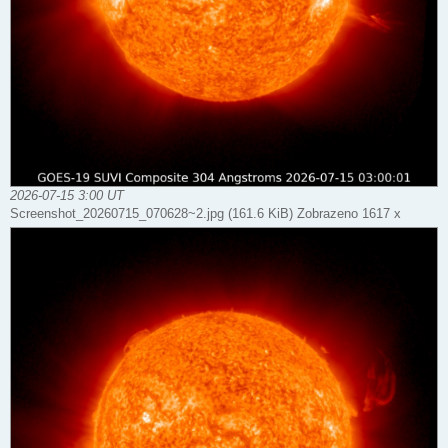
2026-07-15 3:00 UT
Screenshot_20260715_070628~2.jpg (161.6 KiB) Zobrazeno 1617 x