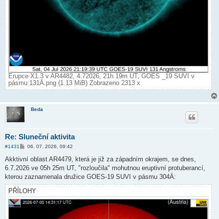
Erupce X1.3 v AR4482, 4.72026, 21h 19m UT, GOES _19 SUVI v
pásmu 131Ä.png (1.13 MiB) Zobrazeno 2313 x
Beda
Re: Sluneční aktivita
P
#1431
06. 07. 2026, 09:42
ř
í
Akktivní oblast AR4479, která je již za západním okrajem, se dnes,
s
6.7.2026 ve 05h 25m UT, "rozloučila" mohutnou eruptivní protuberancí,
p
ě
kterou zaznamenala družice GOES-19 SUVI v pásmu 304Ä:
v
e
PŘÍLOHY
k