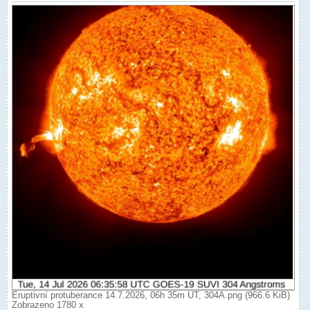
Eruptivní protuberance 14.7.2026, 06h 35m UT, 304Ä.png (966.6 KiB)
Zobrazeno 1780 x