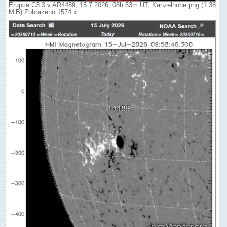
Erupce C3.3 v AR4489, 15.7.2026, 08h 53m UT, Kanzelhöhe.png (1.38
MiB) Zobrazeno 1574 x