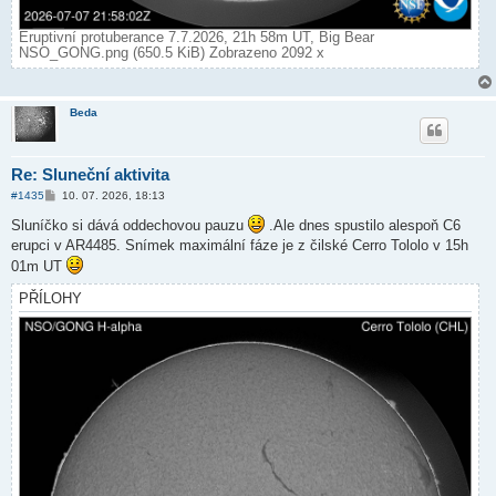
Eruptivní protuberance 7.7.2026, 21h 58m UT, Big Bear
NSO_GONG.png (650.5 KiB) Zobrazeno 2092 x
Beda
Re: Sluneční aktivita
P
#1435
10. 07. 2026, 18:13
ř
í
Sluníčko si dává oddechovou pauzu
.Ale dnes spustilo alespoň C6
s
erupci v AR4485. Snímek maximální fáze je z čilské Cerro Tololo v 15h
p
ě
01m UT
v
e
PŘÍLOHY
k