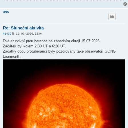
DNA
Re: Sluneční aktivita
P
#1439
15. 07. 2026, 12:04
ř
í
Dvě eruptivní protuberance na západním okraji 15.07.2026.
s
Začátek byl kolem 2:30 UT a 6:20 UT.
p
ě
Začátky obou protuberancí byly pozorovány také observatoří GONG
v
Learmonth.
e
k