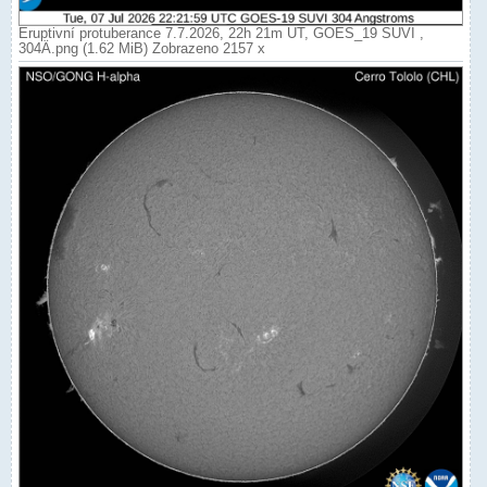
Eruptivní protuberance 7.7.2026, 22h 21m UT, GOES_19 SUVI ,
304Ä.png (1.62 MiB) Zobrazeno 2157 x