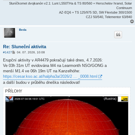
e
Sluníčkomet dvojkanón v2.1: Lunt LS50THa & TS 80/560 + Herschelov hranol, Solar
k
Continuum
AZ-EQ6 + TS 125/975 SD, SW Flextube 300/1500
CZJ 50/540, Telementor 63/840
Beda
Re: Sluneční aktivita
P
#1427
04. 07. 2026, 10:08
ř
í
Erupční aktivity v AR4479 pokračují také dnes, 4.7.2026:
s
Ve 03h 31m UT evidována M4 na Learmonth NSO/GONG a
p
ě
menší M1.4 ve 06h 19m UT na Kanzelhöhe:
v
https://cesar.kso.ac.at/halpha3a/2026/2 ... _0008.html
e
k
a další budou v průběhu dneška následovat!
PŘÍLOHY