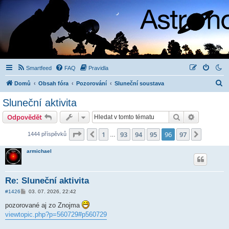
Smartfeed
FAQ
Pravidla
H
Domů
Obsah fóra
Pozorování
Sluneční soustava
l
Sluneční aktivita
e
Hledat
Pokročilé 
Odpovědět
d
a
Stránka
96
z
97
1
93
94
95
96
97
Předchozí
Další
1444 příspěvků
…
t
armichael
Re: Sluneční aktivita
P
#1426
03. 07. 2026, 22:42
ř
í
pozorované aj zo Znojma
s
viewtopic.php?p=560729#p560729
p
ě
v