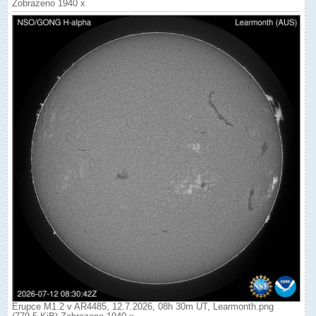
Zobrazeno 1940 x
Erupce M1.2 v AR4485, 12.7.2026, 08h 30m UT, Learmonth.png