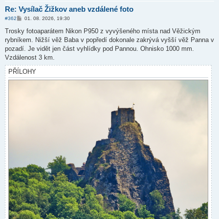
Re: Vysílač Žižkov aneb vzdálené foto
P
#362
01. 08. 2026, 19:30
ř
í
Trosky fotoaparátem Nikon P950 z vyvýšeného místa nad Věžickým
s
rybníkem. Nižší věž Baba v popředí dokonale zakrývá vyšší věž Panna v
p
ě
pozadí. Je vidět jen část vyhlídky pod Pannou. Ohnisko 1000 mm.
v
Vzdálenost 3 km.
e
k
PŘÍLOHY