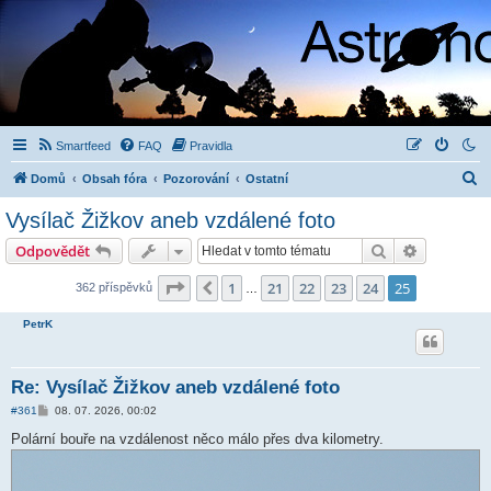
Smartfeed
FAQ
Pravidla
H
Domů
Obsah fóra
Pozorování
Ostatní
l
Vysílač Žižkov aneb vzdálené foto
e
Hledat
Pokročilé 
Odpovědět
d
a
Stránka
25
z
25
1
21
22
23
24
25
Předchozí
362 příspěvků
…
t
PetrK
Re: Vysílač Žižkov aneb vzdálené foto
P
#361
08. 07. 2026, 00:02
ř
í
Polární bouře na vzdálenost něco málo přes dva kilometry.
s
p
ě
v