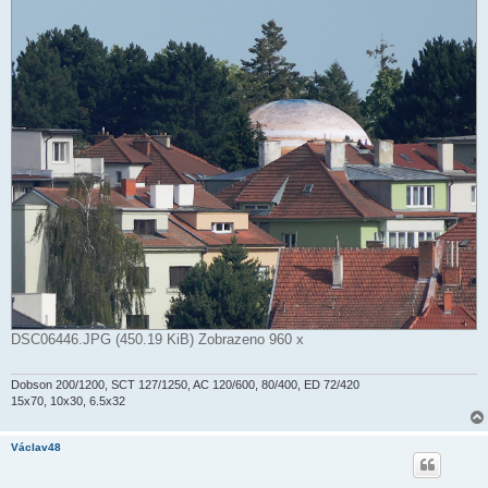
e
k
DSC06446.JPG (450.19 KiB) Zobrazeno 960 x
Dobson 200/1200, SCT 127/1250, AC 120/600, 80/400, ED 72/420
15x70, 10x30, 6.5x32
Václav48