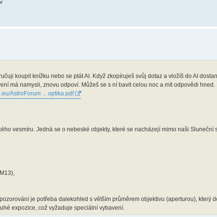
or
ručuji koupit knížku nebo se ptát AI. Když zkopíruješ svůj dotaz a vložíš do AI dost
ení má namysli, znovu odpoví. Můžeš se s ní bavit celou noc a mít odpovědi hned. 
.eu/AstroForum ... optika.pdf
kého vesmíru. Jedná se o nebeské objekty, které se nacházejí mimo naši Sluneční 
 M13),
ch pozorování je potřeba dalekohled s větším průměrem objektivu (aperturou), který
louhé expozice, což vyžaduje speciální vybavení.