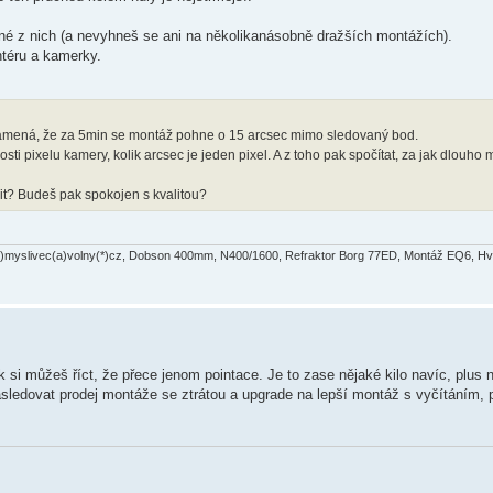
edné z nich (a nevyhneš se ani na několikanásobně dražších montážích).
ntéru a kamerky.
namená, že za 5min se montáž pohne o 15 arcsec mimo sledovaný bod.
osti pixelu kamery, kolik arcsec je jeden pixel. A z toho pak spočítat, za jak dlouho
it? Budeš pak spokojen s kvalitou?
n(*)myslivec(a)volny(*)cz, Dobson 400mm, N400/1600, Refraktor Borg 77ED, Montáž EQ6, H
 si můžeš říct, že přece jenom pointace. Je to zase nějaké kilo navíc, plus n
následovat prodej montáže se ztrátou a upgrade na lepší montáž s vyčítáním,