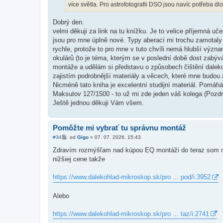
více světla. Pro astrofotografii DSO jsou navíc potřeba d
Dobrý den.
velmi děkuji za link na tu knížku. Je to velice příjemná u
jsou pro mne úplně nové. Typy aberací mi trochu zamotaly h
rychle, protože to pro mne v tuto chvíli nemá hlubší význa
okulárů (to je téma, kterým se v poslední době dost zabýv
montáže a udělám si představu o způsobech čištění daleko
zajistím podrobnější materiály a věcech, které mne budou 
Nicméně tato kniha je excelentní studijní materiál. Pom
Maksutov 127/1500 - to už mi zde jeden váš kolega (Pozdra
Ještě jednou děkuji Vám všem.
Pomôžte mi vybrať tu správnu montáž
P
#34
od
Gigo
»
07. 07. 2026, 15:43
ř
í
Zdravím rozmýšľam nad kúpou EQ montáži do teraz som ma
s
nižšiej cene takže
p
ě
v
https://www.dalekohlad-mikroskop.sk/pro ... pod/i:3952
e
k
Alebo
https://www.dalekohlad-mikroskop.sk/pro ... taz/i:2741