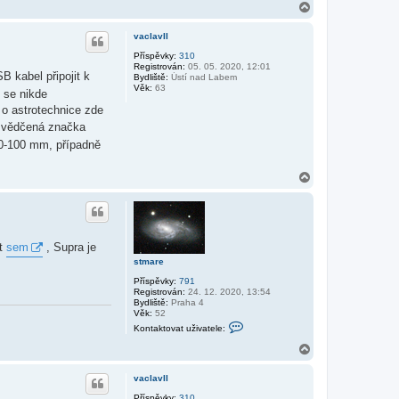
n
N
t
a
a
h
k
vaclavII
o
t
r
Příspěvky:
310
o
Registrován:
05. 05. 2020, 12:01
v
u
 kabel připojit k
Bydliště:
Ústí nad Labem
a
Věk:
63
t
 se nikde
u
 o astrotechnice zde
ž
i
osvědčená značka
v
a
80-100 mm, případně
t
e
l
N
e
a
s
h
t
o
m
r
a
r
u
at
sem
, Supra je
e
stmare
Příspěvky:
791
Registrován:
24. 12. 2020, 13:54
Bydliště:
Praha 4
Věk:
52
K
Kontaktovat uživatele:
o
n
N
t
a
a
h
k
vaclavII
o
t
r
Příspěvky:
310
o