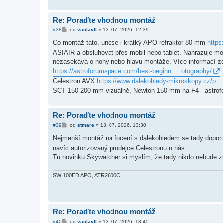
Re: Poraďte vhodnou montáž
P
#38
od
vaclavII
»
13. 07. 2026, 12:39
ř
í
Co montáž tato, unese i krátký APO refraktor 80 mm
https
s
ASIAIR a obsluhovat přes mobil nebo tablet. Nahrazuje mo
p
ě
nezasekává o nohy nebo hlavu montáže. Více informací 
v
https://astroforumspace.com/best-beginn ... otography/
.
e
k
Celestron AVX
https://www.dalekohledy-mikroskopy.cz/p ..
SCT 150-200 mm vizuálně, Newton 150 mm na F4 - astrofo
Re: Poraďte vhodnou montáž
P
#39
od
stmare
»
13. 07. 2026, 13:30
ř
í
Nejmenší montáž na focení s dalekohledem se tady doporu
s
navíc autorizovaný prodejce Celestronu u nás.
p
ě
Tu novinku Skywatcher si myslím, že tady nikdo nebude z
v
e
k
SW 100ED APO, ATR2600C
Re: Poraďte vhodnou montáž
P
#40
od
vaclavII
»
13. 07. 2026, 13:45