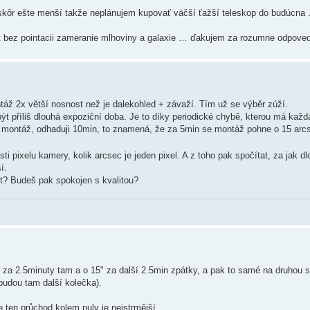
kôr ešte menší takže neplánujem kupovať väčší ťažší teleskop do budúcna .
t bez pointacii zameranie mlhoviny a galaxie … ďakujem za rozumne odpove
ntáž 2x větší nosnost než je dalekohled + závaží. Tím už se výběr zúží.
být příliš dlouhá expoziční doba. Je to díky periodické chybě, kterou má ka
o montáž, odhaduji 10min, to znamená, že za 5min se montáž pohne o 15 ar
sti pixelu kamery, kolik arcsec je jeden pixel. A z toho pak spočítat, za jak d
í.
t? Budeš pak spokojen s kvalitou?
5" za 2.5minuty tam a o 15" za další 2.5min zpátky, a pak to samé na druhou s
budou tam další kolečka).
že ten průchod kolem nuly je nejstrmější.