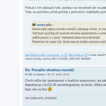
k
Pokud s tím plánuješ fotit, pointaci se nevyhneš ani na j
Tedy na astrofoto určitě počítej s pořízením maličkého poi
stmare
píše:
↑
Nevím jaký cyklus má tato montáž, odhaduji 10min, to z
Teď bych spočítal při znalosti ohniska dalekohledu a velik
udělá posun o 1 pixel. Výsledná doba musí být kratší.
Řekněme že vyjde 10s. Bude taková krátká expozice stač
http://hvbo.cz/foto_astronomy_cz
,
http://hvbo.cz
, e-mail: marti
vlastní výroby, kamery MII C3-61000, ZWO ASI 1600MM
Re: Poraďte vhodnou montáž
P
#37
od
stmare
»
09. 07. 2026, 08:52
ř
í
Chvíli může být spokojenost s kratšími expozicemi, ale pak
s
Najednou je i ta EQ 35 astrofotograficky na limitu. Může 
p
ě
lépe zde na fóru
v
e
k
SW 100ED APO, ATR2600C