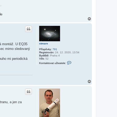
.
de
N
a
h
o
r
u
ždá montáž. U EQ35
stmare
csec mimo sledovaný
Příspěvky:
791
Registrován:
24. 12. 2020, 13:54
Bydliště:
Praha 4
louho mi periodická
Věk:
52
K
Kontaktovat uživatele:
o
n
t
a
k
t
N
o
a
v
h
a
o
t
r
u
u
ž
tranu, a jen za
i
v
a
t
e