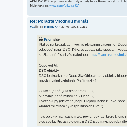
APM 152/1200 nejen na dvojhvezdy a maly triedr Kowa na vylety do h
Moje fotky na
www.astrofotky.cz
.
Re: Poraďte vhodnou montáž
P
#32
od
merlot777
»
29. 09. 2025, 11:12
ř
í
s
Psion
píše:
↑
p
ě
Ptát se na tak základní věci je plýtváním časem lidí. Dopo
v
odpověď, např. DSO. Když se zeptáš jaké speciální vybav
e
k
knížku a přečíst si vše najednou:
https://cam.astrotechnics
Odpověď AI:
DSO objekty
DSO je zkratka pro Deep Sky Objects, tedy objekty hlubo
obvykle velmi vzdálené. Patří mezi ně:
Galaxie (např. galaxie Andromeda),
Mlhoviny (např. mlhovina v Orionu),
Hvězdokupy (otevřené, např. Plejády, nebo kulové, např.
Planetární mlhoviny (např. mlhovina M57).
Tyto objekty mají často nízký povrchový jas, takže k jeji
více světla. Pro astrofotografii DSO jsou navíc potřeba d