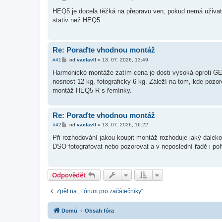
ř
í
HEQ5 je docela těžká na přepravu ven, pokud nemá uživat
s
stativ než HEQ5.
p
ě
v
e
k
Re: Poraďte vhodnou montáž
P
#41
od
vaclavII
»
13. 07. 2026, 13:49
ř
í
Harmonické montáže zatím cena je dosti vysoká oproti GE
s
nosnost 12 kg, fotograficky 6 kg. Záleží na tom, kde poz
p
ě
montáž HEQ5-R s řemínky.
v
e
k
Re: Poraďte vhodnou montáž
P
#42
od
vaclavII
»
13. 07. 2026, 16:22
ř
í
Při rozhodování jakou koupit montáž rozhoduje jaký dalek
s
DSO fotografovat nebo pozorovat a v neposlední řadě i po
p
ě
v
e
k
Odpovědět
Zpět na „Fórum pro začátečníky“
Domů
Obsah fóra