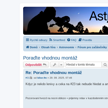
Rychlé odkazy
Smartfeed
FAQ
Pravidla
Domů
Obsah fóra
Astronomie
Fórum pro začátečníky
Poraďte vhodnou montáž
Odpovědět
Re: Poraďte vhodnou montáž
P
#31
od
biker.fm
»
29. 09. 2025, 07:46
ř
í
Kdyz je nekdo lenivy a ceka na #23 tak nebude hledat a ani
s
p
ě
v
e
Pozorovani hvezd na nocni obloze = prijemny relax v kazdodennim str
k