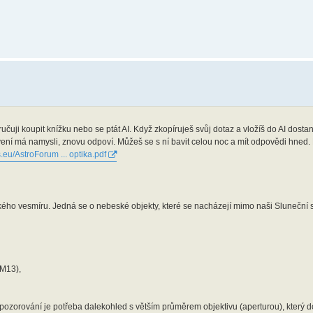
ručuji koupit knížku nebo se ptát AI. Když zkopíruješ svůj dotaz a vložíš do AI dost
ení má namysli, znovu odpoví. Můžeš se s ní bavit celou noc a mít odpovědi hned. 
.eu/AstroForum ... optika.pdf
kého vesmíru. Jedná se o nebeské objekty, které se nacházejí mimo naši Sluneční 
 M13),
ch pozorování je potřeba dalekohled s větším průměrem objektivu (aperturou), který