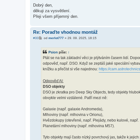
Dobrý den,
děkuji za vysvětlení.
Přeji všem příjemný den.
Re: Poraďte vhodnou montáž
P
#33
od
merlot777
»
29. 09. 2025, 18:15
ř
í
s
Psion
píše:
↑
p
ě
Ptát se na tak základní věci je plýtváním časem lidí. Dopo
v
odpověď, např. DSO. Když se zeptáš jaké speciální vybav
e
k
knížku a přečíst si vše najednou:
https://cam.astrotechnics
Odpověď AI:
DSO objekty
DSO je zkratka pro Deep Sky Objects, tedy objekty hlubo
obvykle velmi vzdálené. Patří mezi ně:
Galaxie (např. galaxie Andromeda),
Mlhoviny (např. mlhovina v Orionu),
Hvězdokupy (otevřené, např. Plejády, nebo kulové, např.
Planetární mlhoviny (např. mlhovina M57).
Tyto objekty mají často nízký povrchový jas, takže k jeji