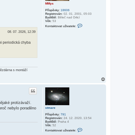
l
MMys
e
s
Příspěvky:
18606
t
Registrován:
02. 01. 2001, 05:03
m
Bydliště:
Běleč nad Orlicí
a
Věk:
53
r
K
Kontaktovat uživatele:
e
o
08. 07. 2026, 12:39
n
t
a
 mi periodická chyba
k
t
o
v
a
t
u
ž
vězdárna s montáží
i
v
N
a
t
a
e
h
l
o
e
r
M
u
M
ějaké protizávaží.
y
 proč nebylo poraděno
s
stmare
Příspěvky:
791
Registrován:
24. 12. 2020, 13:54
Bydliště:
Praha 4
Věk:
52
K
Kontaktovat uživatele:
o