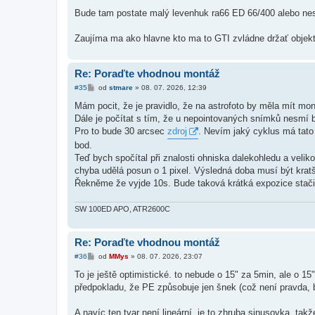
Bude tam postate malý levenhuk ra66 ED 66/400 alebo nes
Zaujíma ma ako hlavne kto ma to GTI zvládne držať objek
Re: Poraďte vhodnou montáž
P
#35
od
stmare
»
08. 07. 2026, 12:39
ř
í
Mám pocit, že je pravidlo, že na astrofoto by měla mít mo
s
Dále je počítat s tím, že u nepointovaných snímků nesmí 
p
ě
Pro to bude 30 arcsec
zdroj
. Nevím jaký cyklus má tat
v
bod.
e
k
Teď bych spočítal při znalosti ohniska dalekohledu a veliko
chyba udělá posun o 1 pixel. Výsledná doba musí být kratš
Řekněme že vyjde 10s. Bude taková krátká expozice stači
SW 100ED APO, ATR2600C
Re: Poraďte vhodnou montáž
P
#36
od
MMys
»
08. 07. 2026, 23:07
ř
í
To je ještě optimistické. to nebude o 15" za 5min, ale o 1
s
předpokladu, že PE způsobuje jen šnek (což není pravda, 
p
ě
v
A navíc ten tvar není lineární, je to zhruba sinusovka, tak
e