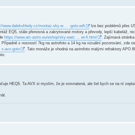
://www.dalekohledy.cz/montaz-sky-w ... -goto-wifi
lze bez problémů přes USB
ntáž EQ5, stále přenosná a zakrytované motory a převody, lepší kabeláž, nic
zde
https://www.atc-astro.eu/eshop/sky-watc ... wi-fi.html
. Zajímavá stránka
 Případně s nosností 7kg na astrofoto a 14 kg na vizuální pozorování, zde 
. x-avx-goto
. Tato monáže je vhodná na astrofoto malými refraktory APO 
to.
čuje HEQ5. Ta AVX si myslím, že je srovnatená, ale šel bych se na ní zept
nát.