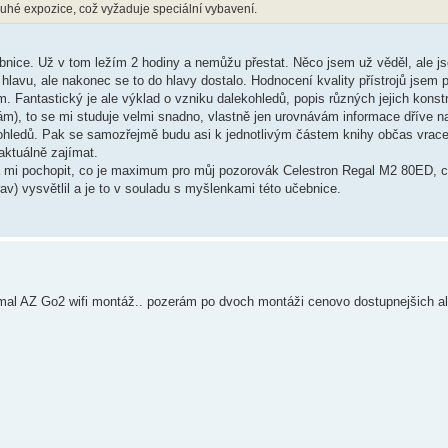
louhé expozice, což vyžaduje speciální vybavení.
čebnice. Už v tom ležím 2 hodiny a nemůžu přestat. Něco jsem už věděl, ale js
lavu, ale nakonec se to do hlavy dostalo. Hodnocení kvality přístrojů jsem p
m. Fantastický je ale výklad o vzniku dalekohledů, popis různých jejich konst
ám), to se mi studuje velmi snadno, vlastně jen urovnávám informace dříve n
hledů. Pak se samozřejmě budu asi k jednotlivým částem knihy občas vracet
aktuálně zajímat.
áhá mi pochopit, co je maximum pro můj pozorovák Celestron Regal M2 80ED,
v) vysvětlil a je to v souladu s myšlenkami této učebnice.
l AZ Go2 wifi montáž.. pozerám po dvoch montáži cenovo dostupnejšich ale