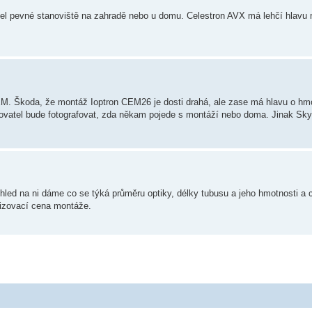
el pevné stanoviště na zahradě nebo u domu. Celestron AVX má lehčí hlavu 
M. Škoda, že montáž Ioptron CEM26 je dosti drahá, ale zase má hlavu o hmo
orovatel bude fotografovat, zda někam pojede s montáží nebo doma. Jinak Sk
ohled na ni dáme co se týká průměru optiky, délky tubusu a jeho hmotnosti a
řizovací cena montáže.