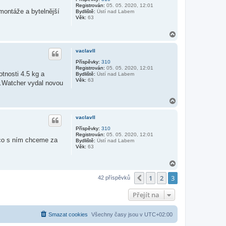
Registrován:
05. 05. 2020, 12:01
v
u
montáže a bytelnější
Bydliště:
Ústí nad Labem
a
Věk:
63
t
u
ž
N
i
a
v
h
a
vaclavII
t
o
e
r
Příspěvky:
310
l
Registrován:
05. 05. 2020, 12:01
u
e
tnosti 4.5 kg a
Bydliště:
Ústí nad Labem
s
Věk:
63
y.Watcher vydal novou
t
m
a
N
r
a
e
h
vaclavII
o
r
Příspěvky:
310
Registrován:
05. 05. 2020, 12:01
u
 co s ním chceme za
Bydliště:
Ústí nad Labem
Věk:
63
N
a
1
2
3
h
Předchozí
42 příspěvků
o
r
Přejít na
u
Smazat cookies
Všechny časy jsou v
UTC+02:00