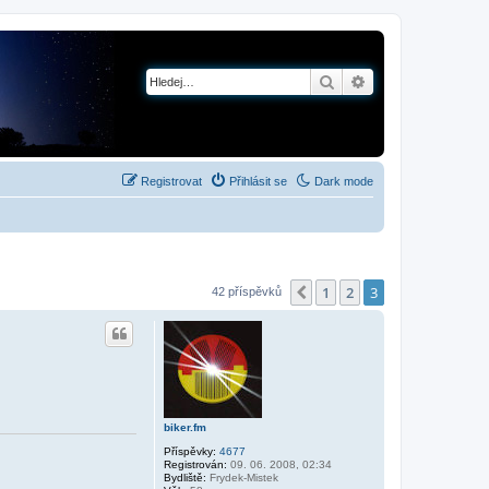
Hledat
Pokročilé hledání
Registrovat
Přihlásit se
Dark mode
1
2
3
Předchozí
42 příspěvků
biker.fm
Příspěvky:
4677
Registrován:
09. 06. 2008, 02:34
Bydliště:
Frydek-Mistek