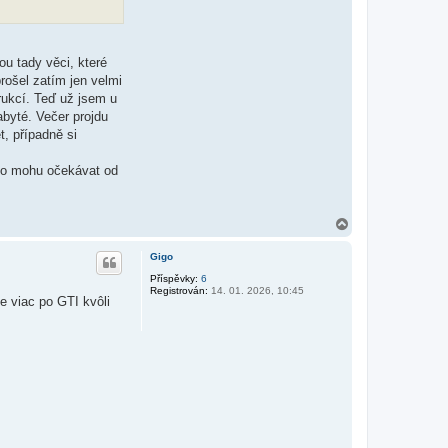
ou tady věci, které
rošel zatím jen velmi
rukcí. Teď už jsem u
abyté. Večer projdu
, případně si
 co mohu očekávat od
N
a
h
Gigo
o
r
Příspěvky:
6
Registrován:
14. 01. 2026, 10:45
u
 viac po GTI kvôli