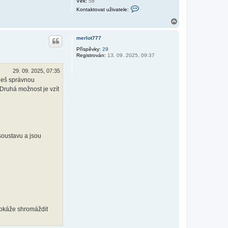
Věk:
58
K
Kontaktovat uživatele:
o
n
N
t
a
a
h
k
merlot777
o
t
r
Příspěvky:
29
o
Registrován:
13. 09. 2025, 09:37
v
u
a
t
29. 09. 2025, 07:35
u
aneš správnou
ž
i
Druhá možnost je vzít
v
a
t
e
l
e
b
i
soustavu a jsou
k
e
r
.
f
m
 dokáže shromáždit