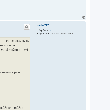
N
a
h
merlot777
o
r
Příspěvky:
29
Registrován:
13. 09. 2025, 09:37
u
29. 09. 2025, 07:35
aneš správnou
Druhá možnost je vzít
soustavu a jsou
 dokáže shromáždit