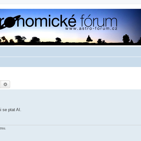
Hledat
Pokročilé hledání
 se ptat AI.
esu.