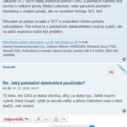
í
Jakýkoli SCT bych raději pointoval pomocí OAG a pointační kamery buď
s
rovnou s velkými pixely (třeba Lodestar), nebo jakoukoli pointační
p
ě
kamerkou s malými pixely, ale ve vysokém biningu 3x3, 4x4.
v
e
k
Důvodem je pohyb zrcadla v SCT a znásobení tohoto pohybu
sekundárem. Pár minut to s pointačním dalekohledem možná vydrží, ale
na delší expozice může být problém.
http://hvbo.cz/foto_astronomy_cz
,
http://hvbo.cz
, e-mail:
martin(*)myslivec(a)volny(*)cz, Dobson 400mm, N400/1600, Refraktor Borg 77ED,
Montáž EQ6, Hvězdárna s montáží vlastní výroby, kamery MII C3-61000, ZWO ASI
1600MM
Krokodill
Re: Jaký pointační dalekohled používáte?
P
#81
02. 07. 2026, 16:47
ř
í
Tý brďo, ten OAG je dobrá věcička, díky za dobrý typ. Ještě musím
s
vybrat, který koupit, výběr je docela velký a přímo Celestron zase o dost
p
ě
dražší, než ostatní.
v
e
k
Odpovědět