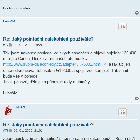
e
k
Lectorem iustus...
LubošM
Re: Jaký pointační dalekohled používáte?
P
#77
09. 01. 2020, 20:26
ř
í
Tak jsem nakonec pohledal ve svých zásobách a objevil objektiv 135-400
s
mm pro Canon, Honza Z. mi našel tuto redukci
p
ě
http://www.supra-dalekohledy.cz/adapter ... -5032.html
, a tak už jen
v
stačí odšroubovat tubusek u G1-2000 a spojit vše komplet. Tak snad
e
k
bude vše v pohodě.
Jinak pánové, děkuji za přínosné rady a náměty.
LubošM
MilAN
Re: Jaký pointační dalekohled používáte?
P
#78
09. 01. 2020, 21:01
ř
í
Zoom objektiv je asi to nejhorší , co se dá na pointaci použít. Roura plná