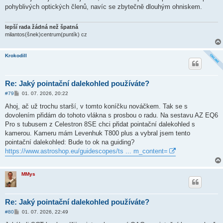
s
pohyblivých optických členů, navíc se zbytečně dlouhým ohniskem.
p
ě
v
e
lepší rada žádná než špatná
k
milantos(šnek)centrum(puntík) cz
Krokodill
Re: Jaký pointační dalekohled používáte?
P
#79
01. 07. 2026, 20:22
ř
í
Ahoj, ač už trochu starší, v tomto koníčku nováčkem. Tak se s
s
dovolením přidám do tohoto vlákna s prosbou o radu. Na sestavu AZ EQ6
p
ě
Pro s tubusem z Celestron 8SE chci přidat pointační dalekohled s
v
kamerou. Kameru mám Levenhuk T800 plus a vybral jsem tento
e
k
pointační dalekohled: Bude to ok na guiding?
https://www.astroshop.eu/guidescopes/ts ... m_content=
MMys
Re: Jaký pointační dalekohled používáte?
P
#80
01. 07. 2026, 22:49
ř