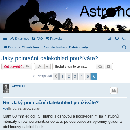
Smartfeed
FAQ
Pravidla
H
Domů
Obsah fóra
Astrotechnika
Dalekohledy
l
Jaký pointační dalekohled používáte?
e
Hledat
Pokročilé 
Odpovědět
d
a
1
2
3
4
5
6
Předchozí
81 příspěvků
t
Cztwerec
Re: Jaký pointační dalekohled používáte?
P
#76
09. 01. 2020, 19:30
ř
í
Mam 60 mm ed od TS, hranol s osnovou a podsvícením na 7 stupňů
s
intenzity s reálnou orientací obrazu, po odsroubovani výkonný guider a
p
ě
přehledový dalekohlídek.
v