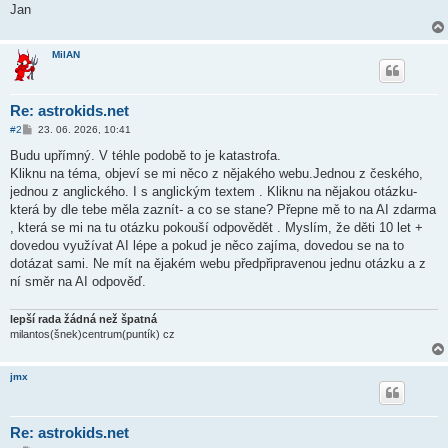
k
Jan
MilAN
Re: astrokids.net
P
#2
23. 06. 2026, 10:41
ř
í
Budu upřímný. V téhle podobě to je katastrofa.
s
Kliknu na téma, objeví se mi něco z nějakého webu.Jednou z českého,
p
ě
jednou z anglického. I s anglickým textem . Kliknu na nějakou otázku-
v
která by dle tebe měla zaznít- a co se stane? Přepne mě to na AI zdarma
e
k
, která se mi na tu otázku pokouší odpovědět . Myslím, že děti 10 let +
dovedou využívat AI lépe a pokud je něco zajíma, dovedou se na to
dotázat sami. Ne mít na ějakém webu předpřipravenou jednu otázku a z
ní směr na AI odpověď.
lepší rada žádná než špatná
milantos(šnek)centrum(puntík) cz
jmx
Re: astrokids.net