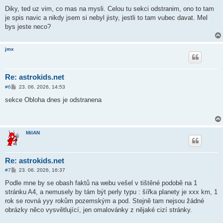
ř
í
Diky, ted uz vim, co mas na mysli. Celou tu sekci odstranim, ono to tam
s
je spis navic a nikdy jsem si nebyl jisty, jestli to tam vubec davat. Mel
p
ě
bys jeste neco?
v
e
k
jmx
Re: astrokids.net
P
#6
23. 06. 2026, 14:53
ř
í
sekce Obloha dnes je odstranena
s
p
ě
v
e
MilAN
k
Re: astrokids.net
P
#7
23. 06. 2026, 16:37
ř
í
Podle mne by se obash faktů na webu vešel v tištěné podobě na 1
s
stránku A4, a nemusely by tám být perly typu : šířka planety je xxx km, 1
p
ě
rok se rovná yyy rokům pozemským a pod. Stejně tam nejsou žádné
v
obrázky něco vysvětlující, jen omalovánky z nějaké cizí stránky.
e
k