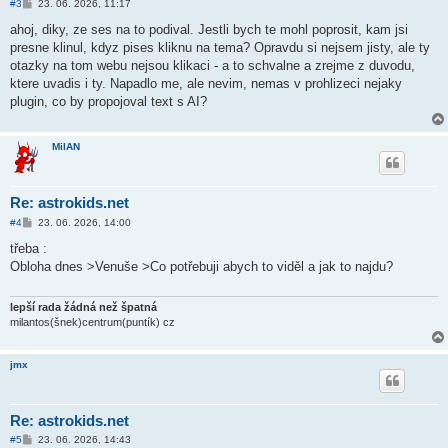
P
#3
23. 06. 2026, 11:17
ř
í
ahoj, diky, ze ses na to podival. Jestli bych te mohl poprosit, kam jsi
s
presne klinul, kdyz pises kliknu na tema? Opravdu si nejsem jisty, ale ty
p
ě
otazky na tom webu nejsou klikaci - a to schvalne a zrejme z duvodu,
v
ktere uvadis i ty. Napadlo me, ale nevim, nemas v prohlizeci nejaky
e
k
plugin, co by propojoval text s AI?
MilAN
Re: astrokids.net
P
#4
23. 06. 2026, 14:00
ř
í
třeba :
s
Obloha dnes >Venuše >Co potřebuji abych to viděl a jak to najdu?
p
ě
v
e
lepší rada žádná než špatná
k
milantos(šnek)centrum(puntík) cz
jmx
Re: astrokids.net
P
#5
23. 06. 2026, 14:43