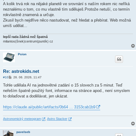
A kolik trvá rok na nějaké planetě ve srovnání s naším rokem nic neříká
neznalému o tom, co mu vlastně tím sděluješ.Protože netuší, co termín
rokvlastně znamená a určuje.
Zkusil bych nejdříve něco nastudovat, než hledat a přebírat. Web možná
umíš udělat...
lepší rada žádná než špatná
milantos(šnek)centrum(puntík) cz
Psion
Re: astrokids.net
P
#10
26. 06. 2026, 11:47
ř
í
Tohle udělala AI na jednovětné zadání o 15 slovech za 5 minut. Teď
s
neřeším špatně použitý font, informace na stránce apod., není smyslem
p
ě
to dolaďovat a dodělávat, jen ukázat.
v
e
k
https://claude.ai/public/artifacts/0b64 ... 3153cab1b9
Astronomický meteogram
,
Astro Stacker
pavelseb