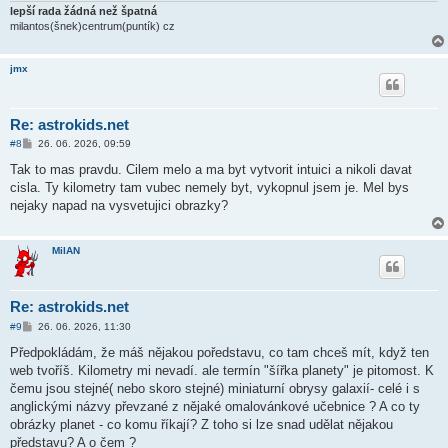
lepší rada žádná než špatná
milantos(šnek)centrum(puntík) cz
jmx
Re: astrokids.net
P
#8
26. 06. 2026, 09:59
ř
í
Tak to mas pravdu. Cilem melo a ma byt vytvorit intuici a nikoli davat
s
cisla. Ty kilometry tam vubec nemely byt, vykopnul jsem je. Mel bys
p
ě
nejaky napad na vysvetujici obrazky?
v
e
k
MilAN
Re: astrokids.net
P
#9
26. 06. 2026, 11:30
ř
í
Předpokládám, že máš nějakou poředstavu, co tam chceš mít, když ten
s
web tvoříš. Kilometry mi nevadí. ale termín "šířka planety" je pitomost. K
p
ě
čemu jsou stejné( nebo skoro stejné) miniaturní obrysy galaxií- celé i s
v
anglickými názvy převzané z nějaké omalovánkové učebnice ? A co ty
e
k
obrázky planet - co komu říkají? Z toho si lze snad udělat nějakou
představu? A o čem ?