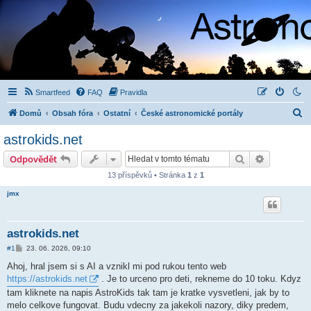
Smartfeed
FAQ
Pravidla
H
Domů
Obsah fóra
Ostatní
České astronomické portály
l
astrokids.net
e
Hledat
Pokročilé 
Odpovědět
d
13 příspěvků • Stránka
1
z
1
a
jmx
t
astrokids.net
P
#1
23. 06. 2026, 09:10
ř
í
Ahoj, hral jsem si s AI a vznikl mi pod rukou tento web
s
https://astrokids.net
. Je to urceno pro deti, rekneme do 10 toku. Kdyz
p
ě
tam kliknete na napis AstroKids tak tam je kratke vysvetleni, jak by to
v
melo celkove fungovat. Budu vdecny za jakekoli nazory, diky predem,
e