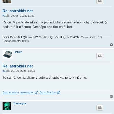
Re: astrokids.net
P
#11
29. 06. 2026, 11:23
ř
í
Psion: V podstatě říkáš: na jednoduchý zadání jednoduchý výsledek (v
s
podstatě k ničemu). Nechápu cos tím chtěl říct...
p
ě
v
e
GSO 150/750, EQ6 Pro, SW 70-500 + QHY5L-II, QHY 294MM, Canon 450D, TS
k
Comacorrector 0.95x
Psion
Re: astrokids.net
P
#12
29. 06. 2026, 13:04
ř
í
To samé, co na stránky autora příspěvku, je to k ničemu.
s
p
ě
v
e
Astronomický meteogram
,
Astro Stacker
k
Tramvajak