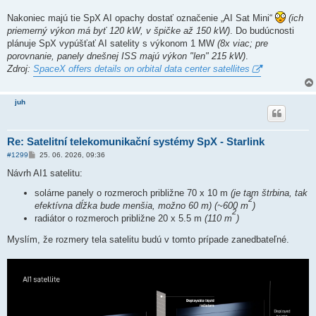
p
ě
Nakoniec majú tie SpX AI opachy dostať označenie „AI Sat Mini“
(ich
v
priemerný výkon má byť 120 kW, v špičke až 150 kW)
. Do budúcnosti
e
k
plánuje SpX vypúšťať AI satelity s výkonom 1 MW
(8x viac; pre
porovnanie, panely dnešnej ISS majú výkon "len" 215 kW)
.
Zdroj:
SpaceX offers details on orbital data center satellites
juh
Re: Satelitní telekomunikační systémy SpX - Starlink
P
#1299
25. 06. 2026, 09:36
ř
í
Návrh AI1 satelitu:
s
p
solárne panely o rozmeroch približne 70 x 10 m
(je tam štrbina, tak
ě
2
efektívna dĺžka bude menšia, možno 60 m) (~600 m
)
v
2
e
radiátor o rozmeroch približne 20 x 5.5 m
(110 m
)
k
Myslím, že rozmery tela satelitu budú v tomto prípade zanedbateľné.