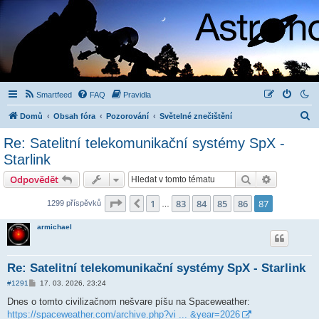
Smartfeed
FAQ
Pravidla
H
Domů
Obsah fóra
Pozorování
Světelné znečištění
l
Re: Satelitní telekomunikační systémy SpX -
e
Starlink
d
Hledat
Pokročilé 
Odpovědět
a
Stránka
87
z
87
t
1
83
84
85
86
87
Předchozí
1299 příspěvků
…
armichael
Re: Satelitní telekomunikační systémy SpX - Starlink
P
#1291
17. 03. 2026, 23:24
ř
í
Dnes o tomto civilizačnom nešvare píšu na Spaceweather:
s
https://spaceweather.com/archive.php?vi ... &year=2026
p