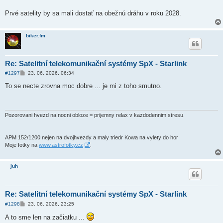
Prvé satelity by sa mali dostať na obežnú dráhu v roku 2028.
biker.fm
Re: Satelitní telekomunikační systémy SpX - Starlink
P
#1297
23. 06. 2026, 06:34
ř
í
To se necte zrovna moc dobre ... je mi z toho smutno.
s
p
ě
v
e
Pozorovani hvezd na nocni obloze = prijemny relax v kazdodennim stresu.
k
APM 152/1200 nejen na dvojhvezdy a maly triedr Kowa na vylety do hor
Moje fotky na
www.astrofotky.cz
.
juh
Re: Satelitní telekomunikační systémy SpX - Starlink
P
#1298
23. 06. 2026, 23:25
ř
í
A to sme len na začiatku ...
s