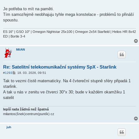
Je potřeba to mít na paměti.
Tím samozřejmě neobhajuju tyhle mega konstelace - problémů to přináší
spoustu.
ES 16" | GSO 10" | Omegon Nightstar 25x100 | Omegon 2x54 Starfield | Helios HR 8x42
ED | Bortle 3-4
MilAN
Re: Satelitní telekomunikační systémy SpX - Starlink
P
#1293
18. 03. 2026, 09:51
ř
í
Tak to vezmi čistě matematicky. Na 4 čvtereční stupně sféry připadá 1
s
starlink.
p
ě
A tak u nás v zenitu ve čtverci 30°x 30; bude v každém okamžiku 1
v
satelit
e
k
lepší rada žádná než špatná
milantos(šnek)centrum(puntík) cz
juh