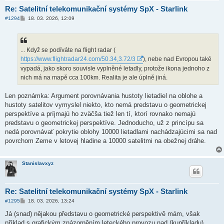
Re: Satelitní telekomunikační systémy SpX - Starlink
P
#1294
18. 03. 2026, 12:09
ř
í
s
p
ě
... Když se podíváte na flight radar (
v
https://www.flightradar24.com/50.34,3.72/3
), nebe nad Evropou také
e
k
vypadá, jako skoro souvisle vyplněné letadly, protože ikona jednoho z
nich má na mapě cca 100km. Realita je ale úplně jiná.
Len poznámka: Argument porovnávania hustoty lietadiel na oblohe a
hustoty satelitov vymyslel niekto, kto nemá predstavu o geometrickej
perspektíve a príjmajú ho zväčša tiež len tí, ktorí rovnako nemajú
predstavu o geometrickej perspektíve. Jednoducho, už z princípu sa
nedá porovnávať pokrytie oblohy 10000 lietadlami nachádzajúcimi sa nad
povrchom Zeme v letovej hladine a 10000 satelitmi na obežnej dráhe.
Stanislavxyz
Re: Satelitní telekomunikační systémy SpX - Starlink
P
#1295
18. 03. 2026, 13:24
ř
í
Já (snad) nějakou představu o geometrické perspektivě mám, však
s
příklad s grafickým znázorněním leteckého provozu nad (kupříkladu)