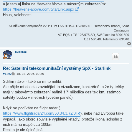
ě
a je tam aj linka na HeavensAbove s názorným zobrazením:
v
https://heavens-above.com/StarLink.aspx
e
k
Hnus, velebnosti....
Sluníčkomet dvojkanón v2.1: Lunt LS50THa & TS 80/560 + Herschelov hranol, Solar
Continuum
AZ-EQ6 + TS 125/975 SD, SW Flextube 300/1500
CZJ 50/540, Telementor 63/840
kuceraz
Re: Satelitní telekomunikační systémy SpX - Starlink
P
#1292
18. 03. 2026, 09:25
ř
í
Sdílím názor - také se mi to nelíbí.
s
Ale přijde mi docela zavádějící ta vizualizace, konkrétně to že ty tečky
p
ě
mají v takovémto zobrazení reálně šíři několika desítek km, zatímco
v
satelity budou v metrech (včetně panelů).
e
k
Když se podíváte na flight radar (
https://www.flightradar24.com/50.34,3.72/3
), nebe nad Evropou také
vypadá, jako skoro souvisle vyplněné letadly, protože ikona jednoho z
nich má na mapě cca 100km.
Realita je ale úplně jiná.