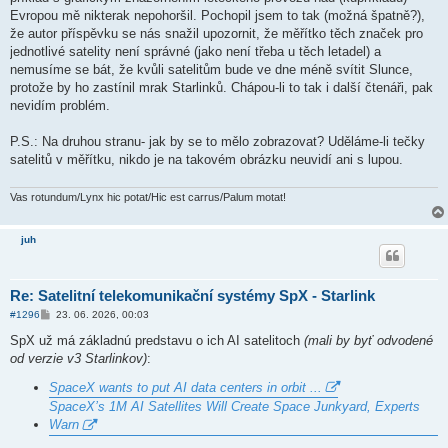
p
ě
Evropou mě nikterak nepohoršil. Pochopil jsem to tak (možná špatně?),
v
že autor příspěvku se nás snažil upozornit, že měřítko těch značek pro
e
k
jednotlivé satelity není správné (jako není třeba u těch letadel) a
nemusíme se bát, že kvůli satelitům bude ve dne méně svítit Slunce,
protože by ho zastínil mrak Starlinků. Chápou-li to tak i další čtenáři, pak
nevidím problém.
P.S.: Na druhou stranu- jak by se to mělo zobrazovat? Uděláme-li tečky
satelitů v měřítku, nikdo je na takovém obrázku neuvidí ani s lupou.
Vas rotundum/Lynx hic potat/Hic est carrus/Palum motat!
juh
Re: Satelitní telekomunikační systémy SpX - Starlink
P
#1296
23. 06. 2026, 00:03
ř
í
SpX už má základnú predstavu o ich AI satelitoch
(mali by byť odvodené
s
od verzie v3 Starlinkov)
:
p
ě
SpaceX wants to put AI data centers in orbit ...
v
e
SpaceX’s 1M AI Satellites Will Create Space Junkyard, Experts
k
Warn