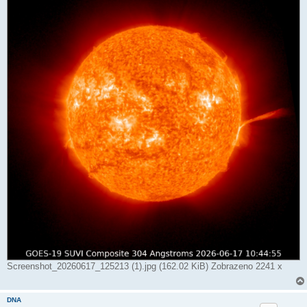
Screenshot_20260617_125213 (1).jpg (162.02 KiB) Zobrazeno 2241 x
DNA