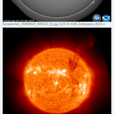
Screenshot_20260603_095013 (1).jpg (123.01 KiB) Zobrazeno 2615 x