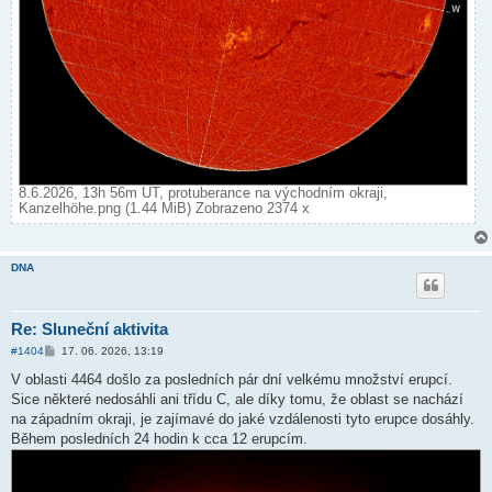
8.6.2026, 13h 56m UT, protuberance na východním okraji,
Kanzelhöhe.png (1.44 MiB) Zobrazeno 2374 x
DNA
Re: Sluneční aktivita
P
#1404
17. 06. 2026, 13:19
ř
í
V oblasti 4464 došlo za posledních pár dní velkému množství erupcí.
s
Sice některé nedosáhli ani třídu C, ale díky tomu, že oblast se nachází
p
ě
na západním okraji, je zajímavé do jaké vzdálenosti tyto erupce dosáhly.
v
Během posledních 24 hodin k cca 12 erupcím.
e
k