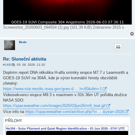
Screenshot_20260603_094554 (1).jpg (161.39 KiB) Zobrazeno 2615 x
Beda
Re: Sluneční aktivita
P
#1400
03. 06. 2026, 11:10
ř
í
Doplním report DNA několika H-alfa snímky erupce M7.7 z Learmonth a
s
GOES-19 SUVI na 304Ä, kde je výron koronální hmoty obzvláště
p
ě
zřetelný:
v
https://www.star.nesdis.noaa.gov/goes-d ... h=60&dim=1
e
k
Videosekvenci erupce M9.3 s maximem v 01h 36m UT pořídila družice
NASA SDO:
https://spaceweather.com/images2026/03jun26/m9_teal.gif
Více info na
https://spaceweather.com/archive.php?vi ... &year=2026
PŘÍLOHY