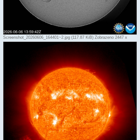
Screenshot_20260606_164401~2.jpg (117.87 KiB) Zobrazeno 2447 x