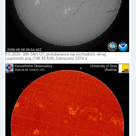
8.6.2026, 08h 54m UT, protuberance na východním okraji,
Learmonth.png (748.44 KiB) Zobrazeno 2374 x