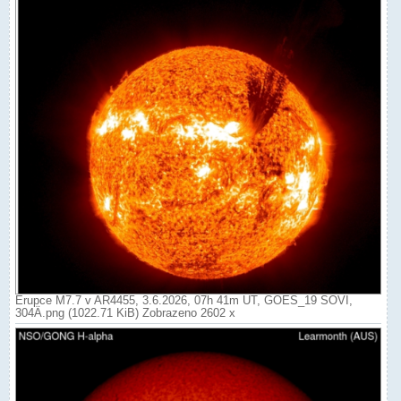
Erupce M7.7 v AR4455, 3.6.2026, 07h 41m UT, GOES_19 SOVI,
304Ä.png (1022.71 KiB) Zobrazeno 2602 x