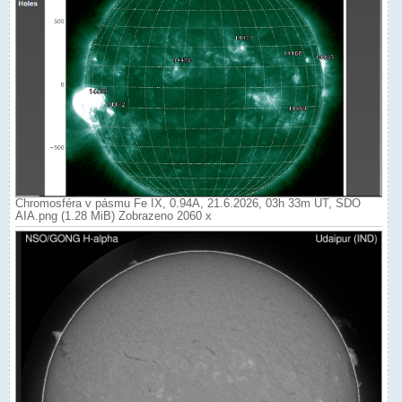
Chromosféra v pásmu Fe IX, 0.94Ä, 21.6.2026, 03h 33m UT, SDO
AIA.png (1.28 MiB) Zobrazeno 2060 x