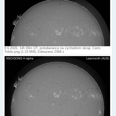
8.6.2026, 14h 00m UT, protuberance na východním okraji, Cerro
Tololo.png (1.23 MiB) Zobrazeno 2368 x