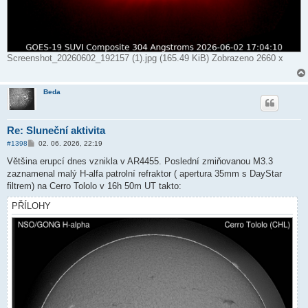
Screenshot_20260602_192157 (1).jpg (165.49 KiB) Zobrazeno 2660 x
Beda
Re: Sluneční aktivita
P
#1398
02. 06. 2026, 22:19
ř
í
Většina erupcí dnes vznikla v AR4455. Poslední zmiňovanou M3.3
s
zaznamenal malý H-alfa patrolní refraktor ( apertura 35mm s DayStar
p
ě
filtrem) na Cerro Tololo v 16h 50m UT takto:
v
e
PŘÍLOHY
k