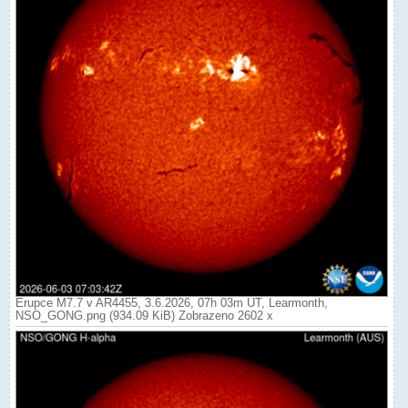
Erupce M7.7 v AR4455, 3.6.2026, 07h 03m UT, Learmonth,
NSO_GONG.png (934.09 KiB) Zobrazeno 2602 x