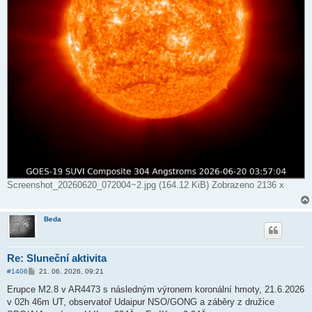
Screenshot_20260620_072004~2.jpg (164.12 KiB) Zobrazeno 2136 x
Beda
Re: Sluneční aktivita
P
#1406
21. 06. 2026, 09:21
ř
í
Erupce M2.8 v AR4473 s následným výronem koronální hmoty, 21.6.2026
s
v 02h 46m UT, observatoř Udaipur NSO/GONG a záběry z družice
p