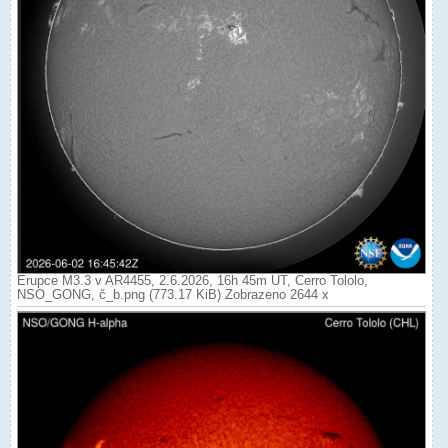
Erupce M3.3 v AR4455, 2.6.2026, 16h 45m UT, Cerro Tololo,
NSO_GONG, č_b.png (773.17 KiB) Zobrazeno 2644 x