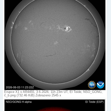
Erupce X1 v AR4455, 3.6.2026, 11h 23m UT, El Teide, NSO_GONG,
č_b.png (732.46 KiB) Zobrazeno 2545 x