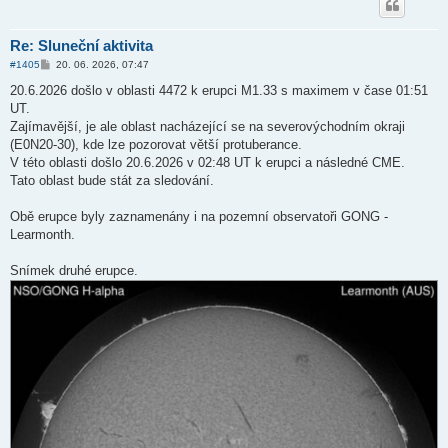
Re: Sluneční aktivita
P
#1405
20. 06. 2026, 07:47
ř
í
20.6.2026 došlo v oblasti 4472 k erupci M1.33 s maximem v čase 01:51
s
UT.
p
ě
Zajímavější, je ale oblast nacházející se na severovýchodním okraji
v
(E0N20-30), kde lze pozorovat větší protuberance.
e
k
V této oblasti došlo 20.6.2026 v 02:48 UT k erupci a následné CME.
Tato oblast bude stát za sledování.
Obě erupce byly zaznamenány i na pozemní observatoři GONG -
Learmonth.
Snímek druhé erupce.