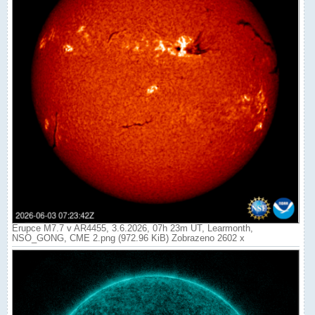
Erupce M7.7 v AR4455, 3.6.2026, 07h 23m UT, Learmonth,
NSO_GONG, CME 2.png (972.96 KiB) Zobrazeno 2602 x