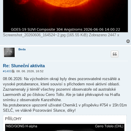
Screenshot_20260606_164524~2.jpg (165.55 KiB) Zobrazeno 2447 x
Beda
Re: Sluneční aktivita
P
#1403
08. 06. 2026, 16:52
ř
í
08.06.2026: Na východním okraji byly dnes pozorovatelné rozsáhlé a
s
vysoké protuberance, které souvisí s příchodem nové aktivní oblasti.
p
ě
Zaznamenaly ji téměř všechny pozemní observatoře od australské
v
Laermonth až po čilskou Cerro Tollo. Ale je také překvapivě na H-alfa
e
k
snímku z observatoře Kanzelhöhe.
Na protuberance upozornil uživatel Chemik1 v příspěvku #754 v 15h:01m
SELČ, ve vlákně Pozorování Slunce, díky!
PŘÍLOHY