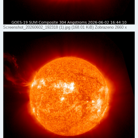
Screenshot_20260602_192318 (1).jpg (168.01 KiB) Zobrazeno 2660 x