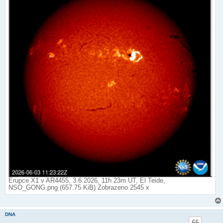
Erupce X1 v AR4455, 3.6.2026, 11h 23m UT, El Teide,
NSO_GONG.png (657.75 KiB) Zobrazeno 2545 x
DNA