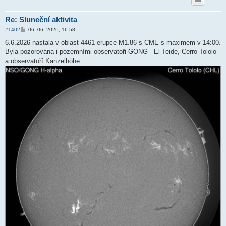
Re: Sluneční aktivita
P
#1402
06. 06. 2026, 16:58
ř
í
6.6.2026 nastala v oblast 4461 erupce M1.86 s CME s maximem v 14:00.
s
Byla pozorována i pozemními observatoři GONG - El Teide, Cerro Tololo
p
ě
a observatoří Kanzelhöhe.
v
e
k