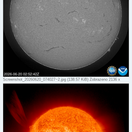
Screenshot_20260620_074027~2.jpg (138.57 KiB) Zobrazeno 2136 x