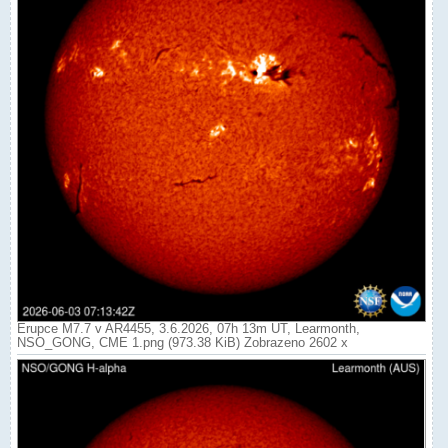
Erupce M7.7 v AR4455, 3.6.2026, 07h 13m UT, Learmonth,
NSO_GONG, CME 1.png (973.38 KiB) Zobrazeno 2602 x