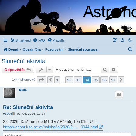
Smartfeed
FAQ
Pravidla
H
Domů
Obsah fóra
Pozorování
Sluneční soustava
l
Sluneční aktivita
e
Hledat
Pokročilé 
Odpovědět
d
a
Stránka
94
z
97
1
92
93
94
95
96
97
Předchozí
Další
1444 příspěvků
…
t
Beda
Re: Sluneční aktivita
P
#1396
02. 06. 2026, 13:24
ř
í
2.6.2026: Další erupce M1.3 v AR4455, 10h 01m UT:
s
https://cesar.kso.ac.at/halpha3a/2026/2 ... _0044.html
p
ě
v