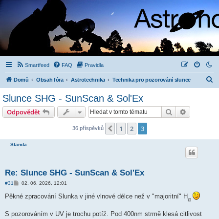
Smartfeed
FAQ
Pravidla
H
Domů
Obsah fóra
Astrotechnika
Technika pro pozorování slunce
l
Slunce SHG - SunScan & Sol'Ex
e
Hledat
Pokročilé 
Odpovědět
d
a
1
2
3
Předchozí
36 příspěvků
t
Standa
Re: Slunce SHG - SunScan & Sol'Ex
P
#31
02. 06. 2026, 12:01
ř
í
Pěkné zpracování Slunka v jiné vlnové délce než v "majoritní" H
α
s
p
ě
S pozorováním v UV je trochu potíž. Pod 400nm strmě klesá citlivost
v