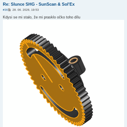
Re: Slunce SHG - SunScan & Sol'Ex
P
#36
28. 06. 2026, 19:53
ř
í
Kdysi se mi stalo, že mi prasklo očko toho dílu
s
p
ě
v
e
k