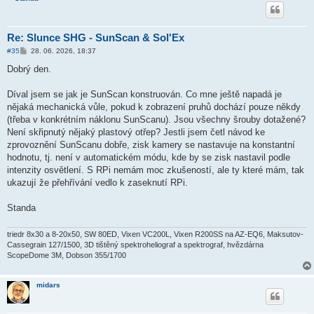
Re: Slunce SHG - SunScan & Sol'Ex
P
#35
28. 06. 2026, 18:37
ř
í
Dobrý den.
s
p
ě
Díval jsem se jak je SunScan konstruován. Co mne ještě napadá je
v
nějaká mechanická vůle, pokud k zobrazení pruhů dochází pouze někdy
e
k
(třeba v konkrétním náklonu SunScanu). Jsou všechny šrouby dotažené?
Není skřipnutý nějaký plastový otřep? Jestli jsem četl návod ke
zprovoznění SunScanu dobře, zisk kamery se nastavuje na konstantní
hodnotu, tj. není v automatickém módu, kde by se zisk nastavil podle
intenzity osvětlení. S RPi nemám moc zkušeností, ale ty které mám, tak
ukazují že přehřívání vedlo k zaseknutí RPi.
Standa
triedr 8x30 a 8-20x50, SW 80ED, Vixen VC200L, Vixen R200SS na AZ-EQ6, Maksutov-
Cassegrain 127/1500, 3D tištěný spektroheliograf a spektrograf, hvězdárna
ScopeDome 3M, Dobson 355/1700
midars