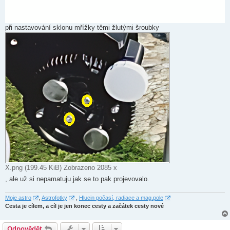
při nastavování sklonu mřížky těmi žlutými šroubky
X.png (199.45 KiB) Zobrazeno 2085 x
, ale už si nepamatuju jak se to pak projevovalo.
Moje astro
,
Astrofotky
,
Hlucin počasí, radiace a mag.pole
Cesta je cílem, a cíl je jen konec cesty a začátek cesty nové
Odpovědět