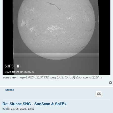
sunscan-image-1782452104132.jpeg (362.76 KiB) Zobrazeno 2164 x
Standa
Re: Slunce SHG - SunScan & Sol'Ex
P
#33
28. 06. 2026, 13:02
ř