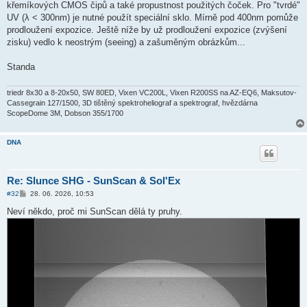
křemíkových CMOS čipů a také propustnost použitých čoček. Pro "tvrdé"
e
k
UV (λ < 300nm) je nutné použít speciální sklo. Mírně pod 400nm pomůže
prodloužení expozice. Ještě níže by už prodloužení expozice (zvýšení
zisku) vedlo k neostrým (seeing) a zašuměným obrázkům...
Standa
triedr 8x30 a 8-20x50, SW 80ED, Vixen VC200L, Vixen R200SS na AZ-EQ6, Maksutov-
Cassegrain 127/1500, 3D tištěný spektroheliograf a spektrograf, hvězdárna
ScopeDome 3M, Dobson 355/1700
DNA
Re: Slunce SHG - SunScan & Sol'Ex
P
#32
28. 06. 2026, 10:53
ř
í
Neví někdo, proč mi SunScan dělá ty pruhy.
s
p
ě
v
e
k