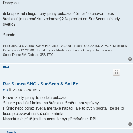
í
Dobrý den,
s
p
ě
dělá spektroheliograf ony pruhy pokaždé? Směr "skenování přes
v
šterbinu" je na obrázku vodorovný? Neproniká do SunScanu někudy
e
k
světlo?
Standa
triedr 8x30 a 8-20x50, SW 80ED, Vixen VC200L, Vixen R200SS na AZ-EQ6, Maksutov-
Cassegrain 127/1500, 3D tištěný spektroheliograf a spektrograf, hvězdárna
ScopeDome 3M, Dobson 355/1700
DNA
Re: Slunce SHG - SunScan & Sol'Ex
P
#34
28. 06. 2026, 15:17
ř
í
Právě, že ty pruhy to nedělá pokaždé.
s
Slunce prochází kolmo na štěrbinu. Směr mám správný.
p
ě
Průnik nebo odraz světla mě také napadl, ale to bych počítal, že se to
v
bude projevovat na každém snímku.
e
k
Napadá mě ještě jestli to nemůže být přehříváním RPi.
Standa