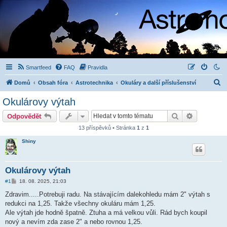
Smartfeed
FAQ
Pravidla
H
Domů
Obsah fóra
Astrotechnika
Okuláry a další příslušenství
l
Okulárovy výtah
e
Hledat
Pokročilé 
Odpovědět
d
13 příspěvků • Stránka
1
z
1
a
Shiny
t
Okulárovy výtah
P
#1
18. 08. 2025, 21:03
ř
í
Zdravim.....Potrebuji radu. Na stávajícím dalekohledu mám 2" výtah s
s
redukci na 1,25. Takže všechny okuláru mám 1,25.
p
ě
Ale výtah jde hodně špatně. Ztuha a má velkou vůli. Rád bych koupil
v
nový a nevím zda zase 2" a nebo rovnou 1,25.
e