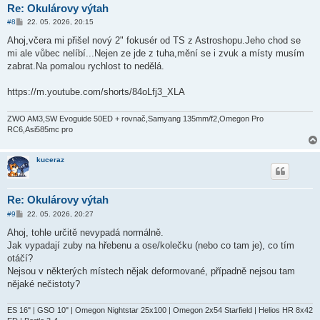
Re: Okulárovy výtah
P
#8
22. 05. 2026, 20:15
ř
í
Ahoj,včera mi přišel nový 2" fokusér od TS z Astroshopu.Jeho chod se
s
mi ale vůbec nelíbí...Nejen ze jde z tuha,mění se i zvuk a místy musím
p
ě
zabrat.Na pomalou rychlost to nedělá.
v
e
k
https://m.youtube.com/shorts/84oLfj3_XLA
ZWO AM3,SW Evoguide 50ED + rovnač,Samyang 135mm/f2,Omegon Pro
RC6,Asi585mc pro
kuceraz
Re: Okulárovy výtah
P
#9
22. 05. 2026, 20:27
ř
í
Ahoj, tohle určitě nevypadá normálně.
s
Jak vypadají zuby na hřebenu a ose/kolečku (nebo co tam je), co tím
p
ě
otáčí?
v
Nejsou v některých místech nějak deformované, případně nejsou tam
e
k
nějaké nečistoty?
ES 16" | GSO 10" | Omegon Nightstar 25x100 | Omegon 2x54 Starfield | Helios HR 8x42