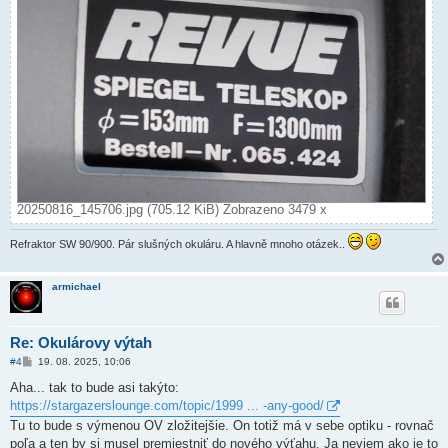
20250816_145706.jpg (705.12 KiB) Zobrazeno 3479 x
Refraktor SW 90/900. Pár slušných okuláru. A hlavně mnoho otázek..
armichael
Re: Okulárovy výtah
P
#4
19. 08. 2025, 10:06
ř
í
Aha... tak to bude asi takýto:
s
https://stargazerslounge.com/topic/1999 ... -any-good/
p
ě
Tu to bude s výmenou OV zložitejšie. On totiž má v sebe optiku - rovnač
v
poľa a ten by si musel premiestniť do nového výťahu. Ja neviem ako je to
e