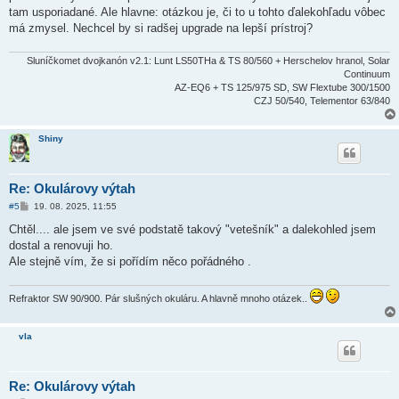
k
tam usporiadané. Ale hlavne: otázkou je, či to u tohto ďalekohľadu vôbec
má zmysel. Nechcel by si radšej upgrade na lepší prístroj?
Sluníčkomet dvojkanón v2.1: Lunt LS50THa & TS 80/560 + Herschelov hranol, Solar
Continuum
AZ-EQ6 + TS 125/975 SD, SW Flextube 300/1500
CZJ 50/540, Telementor 63/840
Shiny
Re: Okulárovy výtah
P
#5
19. 08. 2025, 11:55
ř
í
Chtěl.... ale jsem ve své podstatě takový "vetešník" a dalekohled jsem
s
dostal a renovuji ho.
p
ě
Ale stejně vím, že si pořídím něco pořádného .
v
e
k
Refraktor SW 90/900. Pár slušných okuláru. A hlavně mnoho otázek..
vla
Re: Okulárovy výtah