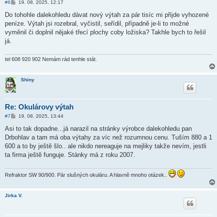
P
#6
19. 08. 2025, 12:17
ř
í
Do tohohle dalekohledu dávat nový výtah za pár tisíc mi přijde vyhozené
s
peníze. Výtah jsi rozebral, vyčistil, seřídil, případně je-li to možné
p
ě
vyměnil či doplnil nějaké třecí plochy coby ložiska? Takhle bych to řešil
v
já.
e
k
tel 608 920 902 Nemám rád tenhle stát.
Shiny
Re: Okulárovy výtah
P
#7
19. 08. 2025, 13:44
ř
í
Asi to tak dopadne...já narazil na stránky výrobce dalekohledu pan
s
Drbohlav a tam má oba výtahy za víc než rozumnou cenu. Tuším 880 a 1
p
ě
600 a to by ještě šlo.. ale nikdo nereaguje na mejliky takže nevím, jestli
v
ta firma ještě funguje. Stánky má z roku 2007.
e
k
Refraktor SW 90/900. Pár slušných okuláru. A hlavně mnoho otázek..
Jirka V.