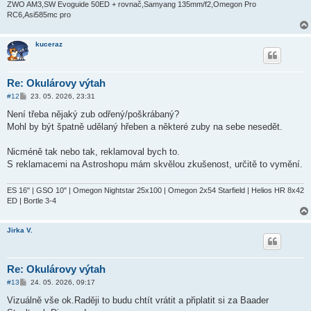
ZWO AM3,SW Evoguide 50ED + rovnač,Samyang 135mm/f2,Omegon Pro
RC6,Asi585mc pro
kuceraz
Re: Okulárovy výtah
P
#12
23. 05. 2026, 23:31
ř
í
Není třeba nějaký zub odřený/poškrábaný?
s
Mohl by být špatně udělaný hřeben a některé zuby na sebe nesedět.
p
ě
v
Nicméně tak nebo tak, reklamoval bych to.
e
k
S reklamacemi na Astroshopu mám skvělou zkušenost, určitě to vymění.
ES 16" | GSO 10" | Omegon Nightstar 25x100 | Omegon 2x54 Starfield | Helios HR 8x42
ED | Bortle 3-4
Jirka V.
Re: Okulárovy výtah
P
#13
24. 05. 2026, 09:17
ř
í
Vizuálně vše ok.Raději to budu chtít vrátit a připlatit si za Baader
s