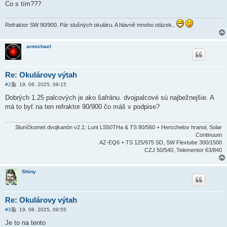
k
Co s tím???
Refraktor SW 90/900. Pár slušných okuláru. A hlavně mnoho otázek..
armichael
Re: Okulárovy výtah
P
#2
19. 08. 2025, 09:15
ř
í
Dobrých 1.25 palcových je ako šafránu. dvojpalcové sú najbežnejšie. A
s
má to byť na ten refraktor 90/900 čo máš v podpise?
p
ě
v
e
Sluníčkomet dvojkanón v2.1: Lunt LS50THa & TS 80/560 + Herschelov hranol, Solar
k
Continuum
AZ-EQ6 + TS 125/975 SD, SW Flextube 300/1500
CZJ 50/540, Telementor 63/840
Shiny
Re: Okulárovy výtah
P
#3
19. 08. 2025, 09:55
ř
í
Je to na tento