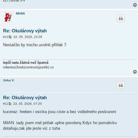
ED | Bortle 3-4
MilAN
Re: Okulárovy výtah
P
#10
22. 05. 2026, 23:28
ř
í
Nestačilo by trochu uvolnit přítlak ?
s
p
ě
v
e
lepší rada žádná než špatná
k
milantos(šnek)centrum(puntík) cz
Jirka V.
Re: Okulárovy výtah
P
#11
23. 05. 2026, 07:25
ř
í
kuceraz: hreben i osicka jsou ciste a bez viditelneho poskozeni
s
p
ě
MilAN: tady jsem mel pritlak uplne povoleny.Kdyz ho pomalicku
v
dotahuju,tak jde jeste vic z tuha
e
k