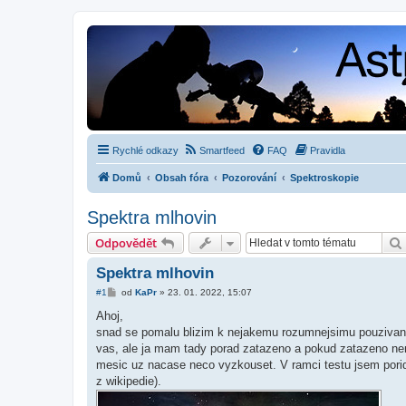
Rychlé odkazy
Smartfeed
FAQ
Pravidla
Domů
Obsah fóra
Pozorování
Spektroskopie
Spektra mlhovin
Odpovědět
Spektra mlhovin
P
#1
od
KaPr
»
23. 01. 2022, 15:07
ř
í
Ahoj,
s
snad se pomalu blizim k nejakemu rozumnejsimu pouzivani 
p
ě
vas, ale ja mam tady porad zatazeno a pokud zatazeno neni,
v
mesic uz nacase neco vyzkouset. V ramci testu jsem porid
e
k
z wikipedie).