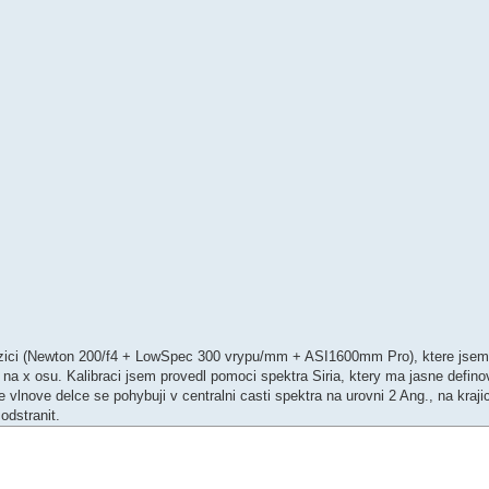
ozici (Newton 200/f4 + LowSpec 300 vrypu/mm + ASI1600mm Pro), ktere jsem 
oval na x osu. Kalibraci jsem provedl pomoci spektra Siria, ktery ma jasne def
ve vlnove delce se pohybuji v centralni casti spektra na urovni 2 Ang., na kr
odstranit.