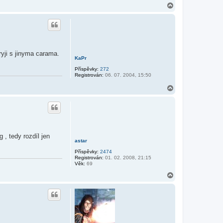
N
a
h
o
r
u
ryji s jinyma carama.
KaPr
Příspěvky:
272
Registrován:
06. 07. 2004, 15:50
N
a
h
o
r
u
 , tedy rozdíl jen
astar
Příspěvky:
2474
Registrován:
01. 02. 2008, 21:15
Věk:
69
N
a
h
o
r
u