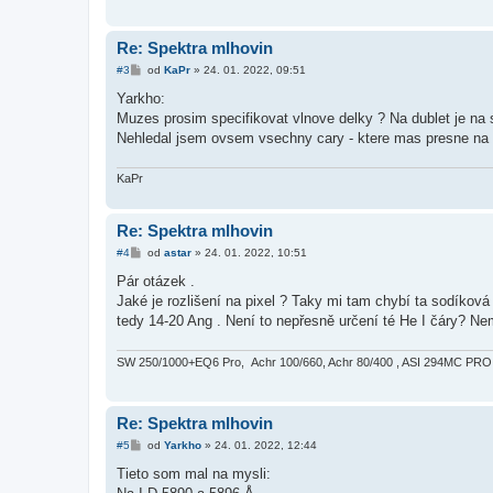
Re: Spektra mlhovin
P
#3
od
KaPr
»
24. 01. 2022, 09:51
ř
í
Yarkho:
s
Muzes prosim specifikovat vlnove delky ? Na dublet je na st
p
ě
Nehledal jsem ovsem vsechny cary - ktere mas presne na 
v
e
k
KaPr
Re: Spektra mlhovin
P
#4
od
astar
»
24. 01. 2022, 10:51
ř
í
Pár otázek .
s
Jaké je rozlišení na pixel ? Taky mi tam chybí ta sodíková
p
ě
tedy 14-20 Ang . Není to nepřesně určení té He I čáry? Ne
v
e
k
SW 250/1000+EQ6 Pro, Achr 100/660, Achr 80/400 , ASI 294MC PRO
Re: Spektra mlhovin
P
#5
od
Yarkho
»
24. 01. 2022, 12:44
ř
í
Tieto som mal na mysli:
s