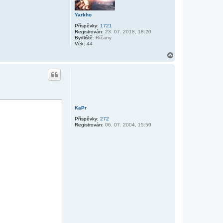
Yarkho
Příspěvky:
1721
Registrován:
23. 07. 2018, 18:20
Bydliště:
Říčany
Věk:
44
N
a
h
o
r
u
KaPr
Příspěvky:
272
Registrován:
06. 07. 2004, 15:50