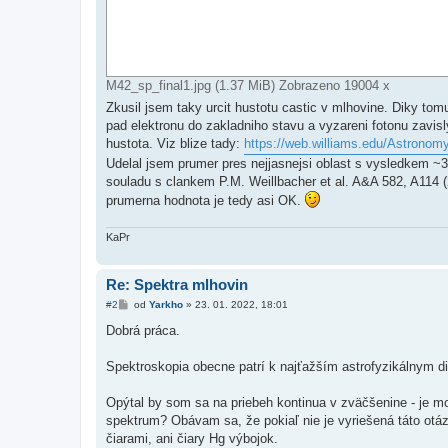
M42_sp_final1.jpg (1.37 MiB) Zobrazeno 19004 x
Zkusil jsem taky urcit hustotu castic v mlhovine. Diky tomu
pad elektronu do zakladniho stavu a vyzareni fotonu zavisly
hustota. Viz blize tady:
https://web.williams.edu/Astronomy
Udelal jsem prumer pres nejjasnejsi oblast s vysledkem ~3
souladu s clankem P.M. Weillbacher et al. A&A 582, A114 (
prumerna hodnota je tedy asi OK.
KaPr
Re: Spektra mlhovin
P
#2
od
Yarkho
»
23. 01. 2022, 18:01
ř
í
Dobrá práca.
s
p
ě
Spektroskopia obecne patrí k najťažším astrofyzikálnym di
v
e
k
Opýtal by som sa na priebeh kontinua v zväčšenine - je m
spektrum? Obávam sa, že pokiaľ nie je vyriešená táto otá
čiarami, ani čiary Hg výbojok.