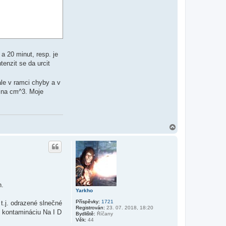
a 20 minut, resp. je
tenzit se da urcit
ale v ramci chyby a v
c na cm^3. Moje
N
a
h
o
r
u
h.
Yarkho
Příspěvky:
1721
t.j. odrazené slnečné
Registrován:
23. 07. 2018, 18:20
ú kontamináciu Na I D
Bydliště:
Říčany
Věk:
44