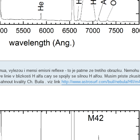
nua, vylezou i mensi emisni reflexe - to je patrne ze tretiho obrazku. Nemohu
 linie v blizkosti H alfa cary se spojily se silnou H alfou. Musim priste zkusit
ahnout kvality Ch. Buila . viz link
http://www.astrosurf.com/buil/nebula/HII/