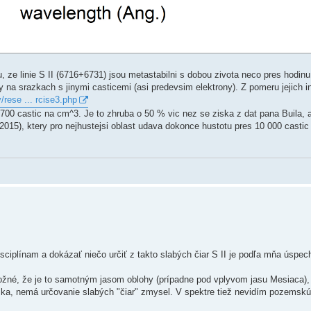
, ze linie S II (6716+6731) jsou metastabilni s dobou zivota neco pres hodinu 
 na srazkach s jinymi casticemi (asi predevsim elektrony). Z pomeru jejich in
/rese ... rcise3.php
700 castic na cm^3. Je to zhruba o 50 % vic nez se ziska z dat pana Buila, 
2015), ktery pro nejhustejsi oblast udava dokonce hustotu pres 10 000 casti
sciplínam a dokázať niečo určiť z takto slabých čiar S II je podľa mňa úspec
ožné, že je to samotným jasom oblohy (prípadne pod vplyvom jasu Mesiaca), 
zka, nemá určovanie slabých "čiar" zmysel. V spektre tiež nevidím pozemsk