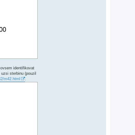
 ovsem identifikovat
 uzsi sterbinu (pouzil
m42/m42.html
.