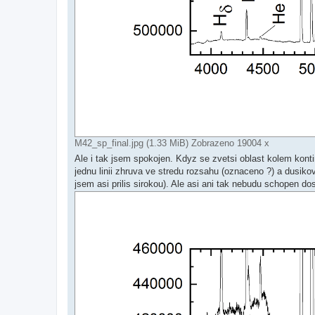
M42_sp_final.jpg (1.33 MiB) Zobrazeno 19004 x
Ale i tak jsem spokojen. Kdyz se zvetsi oblast kolem konti
jednu linii zhruva ve stredu rozsahu (oznaceno ?) a dusikove
jsem asi prilis sirokou). Ale asi ani tak nebudu schopen dos