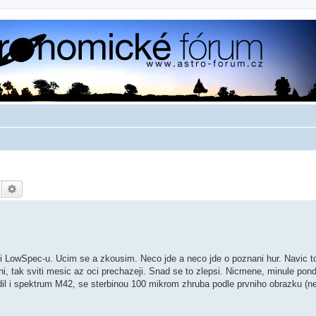
Hledat
Pokročilé hledání
LowSpec-u. Ucim se a zkousim. Neco jde a neco jde o poznani hur. Navic to
 tak sviti mesic az oci prechazeji. Snad se to zlepsi. Nicmene, minule ponde
il i spektrum M42, se sterbinou 100 mikrom zhruba podle prvniho obrazku (ne