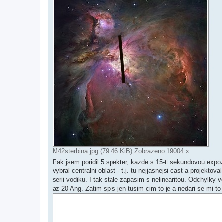
M42sterbina.jpg (79.46 KiB) Zobrazeno 19004 x
Pak jsem poridil 5 spekter, kazde s 15-ti sekundovou exp
vybral centralni oblast - t.j. tu nejjasnejsi cast a projekt
serii vodiku. I tak stale zapasim s nelinearitou. Odchylky 
az 20 Ang. Zatim spis jen tusim cim to je a nedari se mi to 