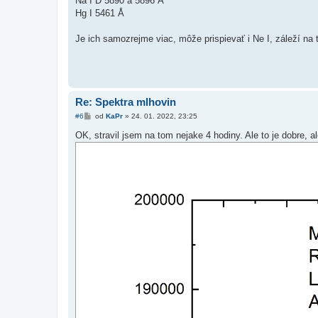
Na I D 5890 a 5896 Å
p
ě
Hg I 5461 Å
v
e
k
Je ich samozrejme viac, môže prispievať i Ne I, záleží na 
Re: Spektra mlhovin
P
#6
od
KaPr
»
24. 01. 2022, 23:25
ř
í
OK, stravil jsem na tom nejake 4 hodiny. Ale to je dobre, al
s
p
ě
v
e
k