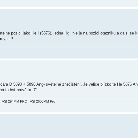
ejne pozici jako He I (5876), jedna Hg linie je na pozici otazniku a dalsi se k
mysli ?
 čára D 5890 + 5896 Ang- světelné znečištění. Je velice blízko té He 5876 Ang
má to být právě ta D?
 i ASI 294MM PRO , ASI 2600MM Pro