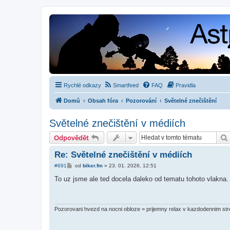
Rychlé odkazy
Smartfeed
FAQ
Pravidla
Domů
Obsah fóra
Pozorování
Světelné znečištění
Světelné znečištění v médiích
Odpovědět
Re: Světelné znečištění v médiích
P
#691
od
biker.fm
»
23. 01. 2026, 12:51
ř
í
To uz jsme ale ted docela daleko od tematu tohoto vlakna.
s
p
ě
v
e
Pozorovani hvezd na nocni obloze = prijemny relax v kazdodennim str
k