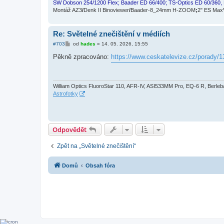
e
SW Dobson 254/1200 Flex; Baader ED 66/400; TS-Optics ED 60/360,
k
Montáž AZ3
/
Denk II Binoviewer
/
Baader-8_24mm H-ZOOM
;
2" ES Ma
Re: Světelné znečištění v médiích
P
#703
od
hades
»
14. 05. 2026, 15:55
ř
í
Pěkně zpracováno:
https://www.ceskatelevize.cz/porady/1
s
p
ě
v
e
William Optics FluoroStar 110, AFR-IV, ASI533MM Pro, EQ-6 R, Berle
k
Astrofotky
Odpovědět
Zpět na „Světelné znečištění“
Domů
Obsah fóra