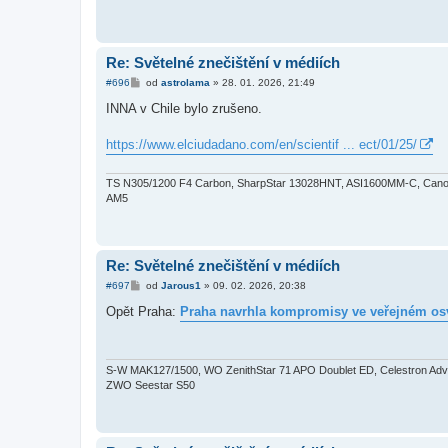
Re: Světelné znečištění v médiích
P
#696
od
astrolama
»
28. 01. 2026, 21:49
ř
í
INNA v Chile bylo zrušeno.
s
p
ě
https://www.elciudadano.com/en/scientif ... ect/01/25/
v
e
k
TS N305/1200 F4 Carbon, SharpStar 13028HNT, ASI1600MM-C, Canon
AM5
Re: Světelné znečištění v médiích
P
#697
od
Jarous1
»
09. 02. 2026, 20:38
ř
í
Opět Praha:
Praha navrhla kompromisy ve veřejném os
s
p
ě
v
e
S-W MAK127/1500, WO ZenithStar 71 APO Doublet ED, Celestron Adva
k
ZWO Seestar S50