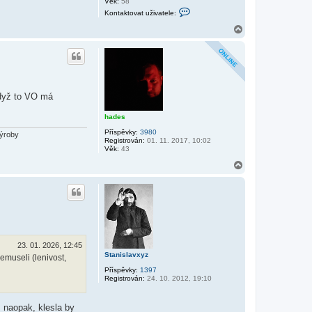
Věk:
58
K
Kontaktovat uživatele:
o
n
N
t
a
a
h
k
o
t
r
o
v
u
a
t
když to VO má
u
ž
hades
i
v
Příspěvky:
3980
a
výroby
Registrován:
01. 11. 2017, 10:02
t
Věk:
43
e
l
N
e
a
b
h
i
k
o
e
r
r
u
.
f
m
23. 01. 2026, 12:45
Stanislavxyz
emuseli (lenivost,
Příspěvky:
1397
Registrován:
24. 10. 2012, 19:10
, naopak, klesla by