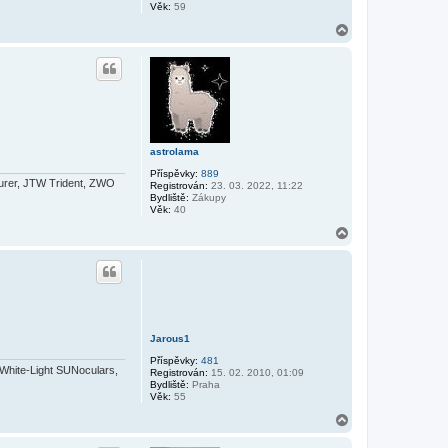
Věk:
59
N
a
h
o
r
u
astrolama
Příspěvky:
889
rer, JTW Trident, ZWO
Registrován:
23. 03. 2022, 11:22
Bydliště:
Zákupy
Věk:
40
N
a
h
o
r
u
Jarous1
Příspěvky:
481
White-Light SUNoculars,
Registrován:
15. 02. 2010, 01:09
Bydliště:
Praha
Věk:
55
N
a
h