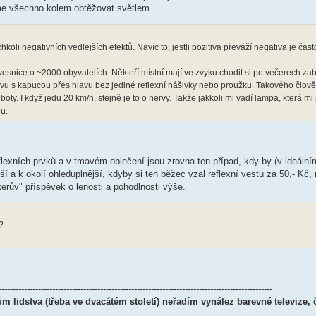
me všechno kolem obtěžovat světlem.
koli negativních vedlejších efektů. Navíc to, jestli pozitiva převáží negativa je čas
i vesnice o ~2000 obyvatelích. Někteří místní mají ve zvyku chodit si po večerech zab
vu s kapucou přes hlavu bez jediné reflexní nášivky nebo proužku. Takového člově
boty. I když jedu 20 km/h, stejně je to o nervy. Takže jakkoli mi vadí lampa, která mi
ou.
reflexních prvků a v tmavém oblečení jsou zrovna ten případ, kdy by (v ideáln
ější a k okolí ohleduplnější, kdyby si ten běžec vzal reflexní vestu za 50,- Kč
erův" příspěvek o lenosti a pohodlnosti výše.
?
-------------------------------------------------------------------------------------------------
m lidstva (třeba ve dvacátém století) neřadím vynález barevné televize, 