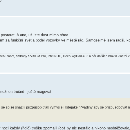
or
postarat. A ano, už jste dost mimo téma.
jsem za funkční světla podél vozovky ve městě rád. Samozejmě jsem radši, 
bach Planet, SVBony SV305M Pro, Intel NUC, DeepSkyDad AF3 a pár dalších kravin vlastní 
ožno stručně - ještě reagovat.
 se spise snazili prizpusobit tak vymysleji kdejake h*vadiny aby se prizpusobovat n
oci každý (řidič) trošku zpomalil (což by nic nestálo a nikoho neobtěžovalo