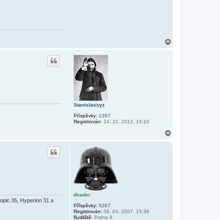
N
a
h
o
r
u
Stanislavxyz
Příspěvky:
1397
Registrován:
24. 10. 2012, 19:10
N
a
h
o
r
u
dvader
opic 35, Hyperion 31 a
Příspěvky:
5267
Registrován:
06. 04. 2007, 15:36
Bydliště:
Praha 9