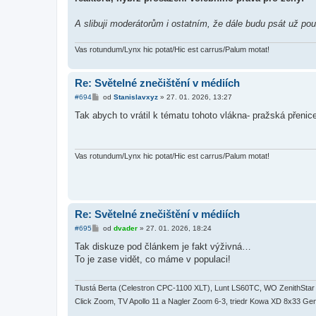
A slibuji moderátorům i ostatním, že dále budu psát už po
Vas rotundum/Lynx hic potat/Hic est carrus/Palum motat!
Re: Světelné znečištění v médiích
P
#694
od
Stanislavxyz
»
27. 01. 2026, 13:27
ř
í
Tak abych to vrátil k tématu tohoto vlákna- pražská přenic
s
p
ě
v
e
Vas rotundum/Lynx hic potat/Hic est carrus/Palum motat!
k
Re: Světelné znečištění v médiích
P
#695
od
dvader
»
27. 01. 2026, 18:24
ř
í
Tak diskuze pod článkem je fakt výživná…
s
To je zase vidět, co máme v populaci!
p
ě
v
e
Tlustá Berta (Celestron CPC-1100 XLT), Lunt LS60TC, WO ZenithStar 7
k
Click Zoom, TV Apollo 11 a Nagler Zoom 6-3, triedr Kowa XD 8x33 Ge