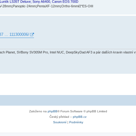
 Luntík LS35T Deluxe; Sony A6400, Canon EOS 700D
xV-28mm
;
Panoptic-24mm
;
PentaXF-12mm
;
Ortho-6mm
/
2"ES-OIII
37 ... 111300006/
bach Planet, SVBony SV305M Pro, Intel NUC, DeepSkyDad AF3 a pár dalších kravin vlastní 
Založeno na
phpBB
® Forum Software © phpBB Limited
Český překlad –
phpBB.cz
Soukromí
|
Podmínky