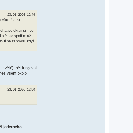
23. 01. 2026, 12:46
to věc názoru.
ěhat po okraji silnice
ka často spatřím až
 svítí na zahradu, když
ím světě) měl fungovat
, než všem okolo
23. 01. 2026, 12:50
či jaderného