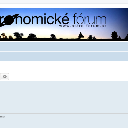
Hledat
Pokročilé hledání
esu.