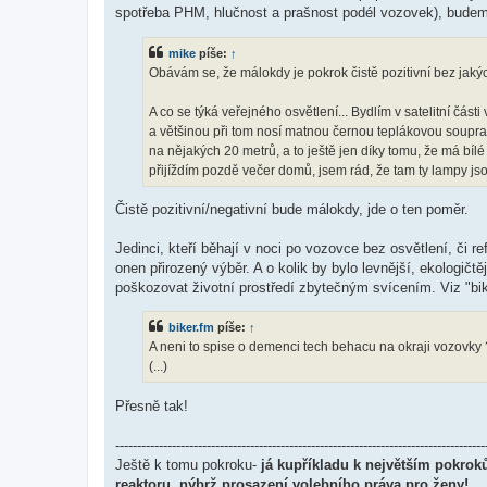
spotřeba PHM, hlučnost a prašnost podél vozovek), bude
mike
píše:
↑
Obávám se, že málokdy je pokrok čistě pozitivní bez jakých
A co se týká veřejného osvětlení... Bydlím v satelitní část
a většinou při tom nosí matnou černou teplákovou soupra
na nějakých 20 metrů, a to ještě jen díky tomu, že má bílé 
přijíždím pozdě večer domů, jsem rád, že tam ty lampy js
Čistě pozitivní/negativní bude málokdy, jde o ten poměr.
Jedinci, kteří běhají v noci po vozovce bez osvětlení, či 
onen přirozený výběr. A o kolik by bylo levnější, ekologičt
poškozovat životní prostředí zbytečným svícením. Viz "bik
biker.fm
píše:
↑
A neni to spise o demenci tech behacu na okraji vozovky 
(...)
Přesně tak!
-------------------------------------------------------------------------------------
Ještě k tomu pokroku-
já kupříkladu k největším pokroků
reaktoru, nýbrž prosazení volebního práva pro ženy!