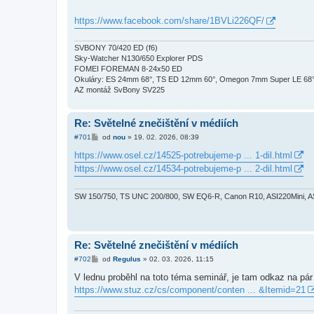
ě
v
https://www.facebook.com/share/1BVLi226QF/
e
k
SVBONY 70/420 ED (f6)
Sky-Watcher N130/650 Explorer PDS
FOMEI FOREMAN 8-24x50 ED
Okuláry: ES 24mm 68°, TS ED 12mm 60°, Omegon 7mm Super LE 68°,
AZ montáž SvBony SV225
Re: Světelné znečištění v médiích
P
#701
od
nou
»
19. 02. 2026, 08:39
ř
í
https://www.osel.cz/14525-potrebujeme-p ... 1-dil.html
s
https://www.osel.cz/14534-potrebujeme-p ... 2-dil.html
p
ě
v
e
SW 150/750, TS UNC 200/800, SW EQ6-R, Canon R10, ASI220Mini, 
k
Re: Světelné znečištění v médiích
P
#702
od
Regulus
»
02. 03. 2026, 11:15
ř
í
V lednu proběhl na toto téma seminář, je tam odkaz na pár 
s
https://www.stuz.cz/cs/component/conten ... &Itemid=21
p
ě
v