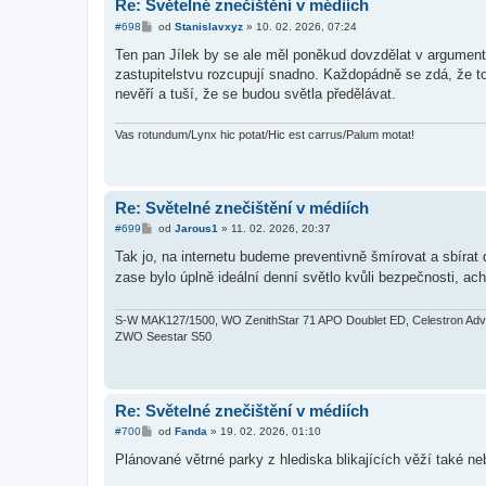
Re: Světelné znečištění v médiích
P
#698
od
Stanislavxyz
»
10. 02. 2026, 07:24
ř
í
Ten pan Jílek by se ale měl poněkud dovzdělat v argument
s
zastupitelstvu rozcupují snadno. Každopádně se zdá, že to 
p
ě
nevěří a tuší, že se budou světla předělávat.
v
e
k
Vas rotundum/Lynx hic potat/Hic est carrus/Palum motat!
Re: Světelné znečištění v médiích
P
#699
od
Jarous1
»
11. 02. 2026, 20:37
ř
í
Tak jo, na internetu budeme preventivně šmírovat a sbírat 
s
zase bylo úplně ideální denní světlo kvůli bezpečnosti, ac
p
ě
v
e
S-W MAK127/1500, WO ZenithStar 71 APO Doublet ED, Celestron Adva
k
ZWO Seestar S50
Re: Světelné znečištění v médiích
P
#700
od
Fanda
»
19. 02. 2026, 01:10
ř
í
Plánované větrné parky z hlediska blikajících věží také n
s
p