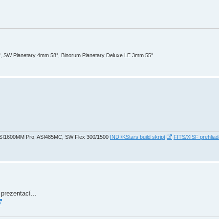
 SW Planetary 4mm 58°, Binorum Planetary Deluxe LE 3mm 55°
ASI1600MM Pro, ASI485MC, SW Flex 300/1500
INDI/KStars build skript
FITS/XISF prehlia
prezentací...