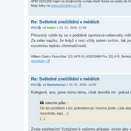
APM 152/1200 nejen na dvojhvezdy a maly triedr Kowa na vylety do h
Moje fotky na
www.astrofotky.cz
.
Re: Světelné znečištění v médiích
P
#692
od
hades
»
23. 01. 2026, 12:56
ř
í
Přirozený výběr by se o podobné sportovce-sebevrahy měl 
s
Za sebe napíšu, že ikdyž v noci vždy autem svítím, tak 
p
ě
rozumnou teplotu chromatičnosti.
v
e
k
William Optics FluoroStar 110, AFR-IV, ASI533MM Pro, EQ-6 R, Berle
Astrofotky
Re: Světelné znečištění v médiích
P
#693
od
Stanislavxyz
»
23. 01. 2026, 14:00
ř
í
Kolegové, ano, jsme mimo téma, však dovolte mi - pokud m
s
p
ě
biker.fm
píše:
↑
v
On ten problem s tzv. pokrokem je i mozna jinde. Lide aby
e
k
neochota, ego, ...)
(...)
Zcela souhlasím! Vztaženo k našemu případu- místo aby v n