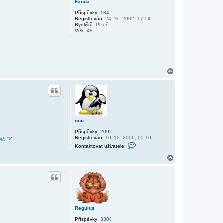
Fanda
Příspěvky:
134
Registrován:
24. 11. 2002, 17:54
Bydliště:
Plzeň
Věk:
48
N
a
h
o
r
u
nou
Příspěvky:
2095
Registrován:
10. 12. 2006, 05:10
dač
K
Kontaktovat uživatele:
o
n
N
t
a
a
h
k
o
t
r
o
v
u
a
t
Regulus
u
ž
Příspěvky:
3308
i