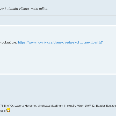
uze k tématu vlákna, nebo mlčet.
e pokračuje:
https://www.novinky.cz/clanek/veda-skol ... .nexttoart
3 III APO, Lacerta Herschel, binohlava MaxBright II, okuláry Vixen LVW 42, Baader Eduiasc
nesis