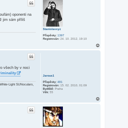
o
r
u
doufám) oponenti na
 jim sám příliš
Stanislavxyz
Příspěvky:
1397
Registrován:
24. 10. 2012, 19:10
N
a
h
o
r
u
ro všech by v noci
riminality
Jarous1
Příspěvky:
481
White-Light SUNoculars,
Registrován:
15. 02. 2010, 01:09
Bydliště:
Praha
Věk:
55
N
a
h
o
r
u