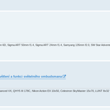
 6D, Sigma ART 50mm f1.4, Sigma ART 24mm f1.4, Samyang 135mm f2.0, SW Star Adventu
větlení a funkci světelného ombudsmana
nced VX, QHY5 III 178C, Nikon Action EX 10x50, Celestron SkyMaster 15x70, LUNT 8x32 