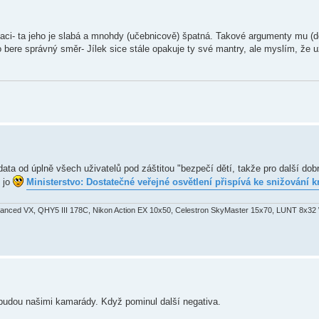
aci- ta jeho je slabá a mnohdy (učebnicově) špatná. Takové argumenty mu (
bere správný směr- Jílek sice stále opakuje ty své mantry, ale myslím, že už
data od úplně všech uživatelů pod záštitou "bezpečí dětí, takže pro další dob
h jo
Ministerstvo: Dostatečné veřejné osvětlení přispívá ke snižování k
nced VX, QHY5 III 178C, Nikon Action EX 10x50, Celestron SkyMaster 15x70, LUNT 8x32 
ebudou našimi kamarády. Když pominul další negativa.