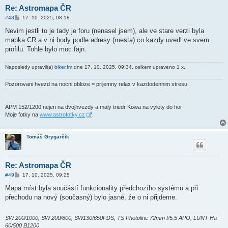
Re: Astromapa ČR
P
#48
17. 10. 2025, 08:18
ř
í
Nevim jestli to je tady je foru (nenasel jsem), ale ve stare verzi byla
s
mapka CR a v ni body podle adresy (mesta) co kazdy uvedl ve svem
p
ě
profilu. Tohle bylo moc fajn.
v
e
k
Naposledy upravil(a)
biker.fm
dne 17. 10. 2025, 09:34, celkem upraveno 1 x.
Pozorovani hvezd na nocni obloze = prijemny relax v kazdodennim stresu.
APM 152/1200 nejen na dvojhvezdy a maly triedr Kowa na vylety do hor
Moje fotky na
www.astrofotky.cz
.
Tomáš Grygarčík
Re: Astromapa ČR
P
#49
17. 10. 2025, 09:25
ř
í
Mapa míst byla součástí funkcionality předchozího systému a při
s
přechodu na nový (současný) bylo jasné, že o ni přijdeme.
p
ě
v
e
SW 200/1000, SW 200/800, SW130/650PDS, TS Photoline 72mm f/5.5 APO, LUNT Ha
k
60/500 B1200