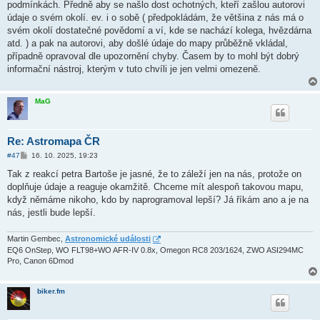
podmínkách. Předně aby se našlo dost ochotných, kteří zašlou autorovi
e
k
údaje o svém okolí. ev. i o sobě ( předpokládám, že většina z nás má o
svém okolí dostatečné povědomí a ví, kde se nachází kolega, hvězdárna
atd. ) a pak na autorovi, aby došlé údaje do mapy průběžně vkládal,
případně opravoval dle upozornění chyby. Časem by to mohl být dobrý
informační nástroj, kterým v tuto chvíli je jen velmi omezeně.
MaG
Re: Astromapa ČR
P
#47
16. 10. 2025, 19:23
ř
í
Tak z reakcí petra Bartoše je jasné, že to záleží jen na nás, protože on
s
doplňuje údaje a reaguje okamžitě. Chceme mít alespoň takovou mapu,
p
ě
když němáme nikoho, kdo by naprogramoval lepší? Já říkám ano a je na
v
nás, jestli bude lepší.
e
k
Martin Gembec,
Astronomické události
EQ6 OnStep, WO FLT98+WO AFR-IV 0.8x, Omegon RC8 203/1624, ZWO ASI294MC
Pro, Canon 6Dmod
biker.fm