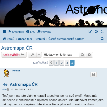
Smartfeed
FAQ
Pravidla
H
Domů
Obsah fóra
Ostatní
České astronomické portály
l
Astromapa ČR
e
Hledat
Pokročilé 
Odpovědět
d
a
1
2
3
4
Předchozí
52 příspěvků
t
Homer
Re: Astromapa ČR
P
#46
16. 10. 2025, 18:22
ř
í
Teď jsem na toto vlákno narazil a podíval se na své okolí. Mapa má
s
skutečně k aktuálnosti a úplnosti hodně daleko. Ale kritizovat záměr jako
p
ě
takový nechci. Zlepšení, kterého je třeba jako soli, záleží na dvou
v