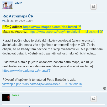
Zbych
Re: Astromapa ČR
P
#51
23. 10. 2025, 10:34
ř
í
Přímý odkaz:
https://www.mapotic.com/rise-hvezd
s
Mapa na Astro.cz:
https://www.astro.cz/rady/interaktivni- ... blice.html
p
ě
v
Parádní počin, chce to stále (kýmkoliv) doplňovat (a jen neremcat).
e
k
Jediná aktuální mapa vše spjatého s astronomií nejen v ČR. Zcela
chápu, že ne každý tam nechce mít svoji hvězdárničku. Ale je třeba tam
doplňovat ostatní, včetně astro pamětihodností, slunečních hodin…
Existovala a stále je ještě obsahově bohatá astro mapa, ale už je
neaktualizovaná a nebude (některé údaje jsou skutečně neplatné):
https://www.hvezdarna.cz/mapa
.
Původní příspěvek k tématu od Petra Bartoše je zde:
viewtopic.php?hilit=bartoš&p=540843&sid ... 907b5eda1b
.
hades