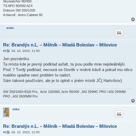
Skywatcher 80/400
TS APO 80/560 AZ4
Dobson SW 200/1200
A hlavně : Astro Cabinet 90
astar
Re: Brandýs n.L. – Mělník – Mladá Boleslav – Milovice
P
#5
04. 10. 2023, 11:50
ř
í
Jen poznámku.
s
Ta místa kde je pevný podklad asfalt, ta jsou podle mne nejideálnější.
p
ě
Proč ? Tvrdý podklad, necourá se člověk v mokré trávě a pokud mu něco
v
malého upadne není problém to nalézt.
e
k
Sám takové používám, ale je to úplně v jiném místě JČ( Hartvíkov).
SW 250/1000+EQ6 Pro, Achr 100/660, Achr 80/400 , ASI 294MC PRO i ASI 294MM
PRO , ASI 2600MM Pro
mike
Re: Brandýs n.L. – Mělník – Mladá Boleslav – Milovice
P
#6
04. 10. 2023, 12:05
ř