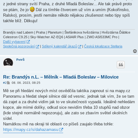
v
z jedné strany svítí Praha, z druhé Mladá Boleslav... Ale tak právě proto
e
k
se ptám, že jo
Dál za tímhle čtvercem už vím a umím (Kokořínsko,
Ralsko), prosím, jestli nemáte někdo nějakou zkušenost nebo tipy spíš
takhle blíž. Děkuju!
Brandýs nad Labem | Praha | Planetum | Štefánikova hvězdárna | Hvězdárna Ďáblice
Celestron C9.25 | Sky-Watcher AZ-EQ6 | ASIAIR Plus | ZWO ASI533MC Pro |
Další vybavení
Společná pozorování
|
Sdílený kalendář úkazů
|
Česká lokalizace Stellaria
PetrŠ
Re: Brandýs n.L. – Mělník – Mladá Boleslav – Milovice
P
#2
08. 06. 2023, 08:25
ř
í
Mě se při hledání nových míst osvědčila taktika zapnout si na mapy.cz
s
Panoramu a hledat slepé silnice dál od vesnic. jednak tak vím, že se tam
p
ě
dá zajet a za druhé vidím jak to ve skutečnosti vypadá. Ideálně nehledám
v
kopce, ale mírné dolíky, odkud sice nevidím třeba 10 stupňů nad obzor
e
k
(kde stejně normálně nepozoruju), ale zato se zbavím světel okolních
sídel.
Namátkou mě na okraji té oblasti co píšeš zaujalo třeba tohle:
https://mapy.cz/s/dahazamasu