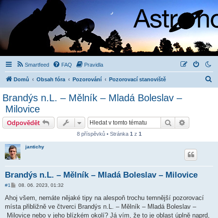
Smartfeed
FAQ
Pravidla
H
Domů
Obsah fóra
Pozorování
Pozorovací stanoviště
l
Brandýs n.L. – Mělník – Mladá Boleslav –
e
Milovice
d
Hledat
Pokročilé 
Odpovědět
a
8 příspěvků • Stránka
1
z
1
t
jantichy
Brandýs n.L. – Mělník – Mladá Boleslav – Milovice
P
#1
08. 06. 2023, 01:32
ř
í
Ahoj všem, nemáte nějaké tipy na alespoň trochu temnější pozorovací
s
místa přibližně ve čtverci Brandýs n.L. – Mělník – Mladá Boleslav –
p
ě
Milovice nebo v jeho blízkém okolí? Já vím, že to je oblast úplně naprd,