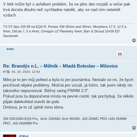
í
V létě může být s asfaltem problém, že se přes den rozpálí a večer pak
s
trvá docela dlouho než vychladne natolik, aby se nad ním netetelil
p
ě
vzduch.
v
e
k
TS CF Apo 155 f/8 na EQ6-R, Pentax XW 40mm and 30mm, Morpheus 17.5, 12.5 a
9mm, DeLite 7, 5 a 4mm, Omegon LE Planetary 6mm; Barr & Stroud 10x56 ED
Savannah
astar
Re: Brandýs n.L. – Mělník – Mladá Boleslav – Milovice
P
#7
04. 10. 2023, 12:54
ř
í
Mike,je to jen můj pohled a byla to jen poznámka. Nestalo se mi, že bych
s
pociťoval nějaké problémy. Možná pro vizuál, já fotím, tak jsem nikdy nic
p
ě
takového nepozoroval. Běžný seing FWHM 2-3".
v
Pokud jsou ta doporučená místa na pevné cestě, tak pochybuji, že někdo
e
k
půjde dalekohled stavět do pole.
Omluva, je to už úplně mino téma.
SW 250/1000+EQ6 Pro, Achr 100/660, Achr 80/400 , ASI 294MC PRO i ASI 294MM
PRO , ASI 2600MM Pro
P3Kr4