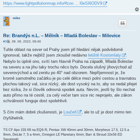
https://www.lightpollutionmap.info/#zoo ... l0eSI6ODV9
mike
Re: Brandýs n.L. – Mělník – Mladá Boleslav – Milovice
P
#3
08. 06. 2023, 09:40
ř
í
Tuhle oblast na sever od Prahy jsem při hledání nějak podvědomě
s
ignoroval, takže nejblíž jsem zkoušel nedávno
letiště Kostomlaty
.
p
ě
Nebylo to úplně ono, svítí tam hlavně Praha na západě, Mladá Boleslav
v
na severu a na jihu taky trochu něco bylo. Docela slušný jihovýchod až
e
k
severovýchod a od zenitu po 40° nad obzorem. Nepříjemnost je, že
kromě samotného začátku je po celé délce mezi polní cestou a travnatou
plochou takový val, sice nízký, ale dost vysoký na to, aby se nedal přejet
bez rizika, že si člověk odrovná spodek auta. Nevím, jestli by šlo nechat
auto přímo na té cestě, za celý večer tam sice nic neprojelo, ale zákon
schválnosti funguje dost spolehlivě.
S čím mám dobré zkušenosti, je
Loučeň
, ale to už je dost mimo ten
čtyřúhelník.
TS CF Apo 155 f/8 na EQ6-R, Pentax XW 40mm and 30mm, Morpheus 17.5, 12.5 a
9mm, DeLite 7, 5 a 4mm, Omegon LE Planetary 6mm; Barr & Stroud 10x56 ED
Savannah