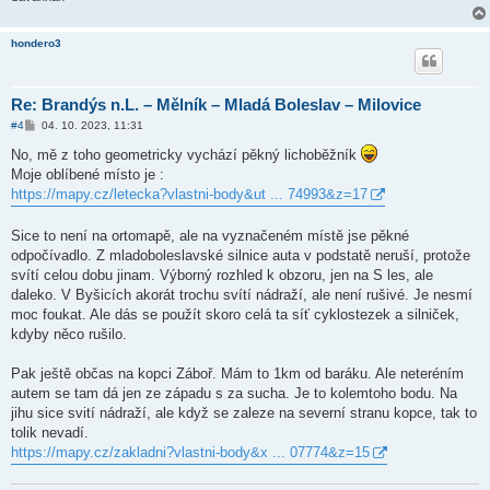
hondero3
Re: Brandýs n.L. – Mělník – Mladá Boleslav – Milovice
P
#4
04. 10. 2023, 11:31
ř
í
No, mě z toho geometricky vychází pěkný lichoběžník
s
Moje oblíbené místo je :
p
ě
https://mapy.cz/letecka?vlastni-body&ut ... 74993&z=17
v
e
k
Sice to není na ortomapě, ale na vyznačeném místě jse pěkné
odpočívadlo. Z mladoboleslavské silnice auta v podstatě neruší, protože
svítí celou dobu jinam. Výborný rozhled k obzoru, jen na S les, ale
daleko. V Byšicích akorát trochu svítí nádraží, ale není rušivé. Je nesmí
moc foukat. Ale dás se použít skoro celá ta síť cyklostezek a silniček,
kdyby něco rušilo.
Pak ještě občas na kopci Záboř. Mám to 1km od baráku. Ale neteréním
autem se tam dá jen ze západu s za sucha. Je to kolemtoho bodu. Na
jihu sice svití nádraží, ale když se zaleze na severní stranu kopce, tak to
tolik nevadí.
https://mapy.cz/zakladni?vlastni-body&x ... 07774&z=15