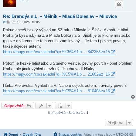
Re: Brandýs n.L. – Mělník – Mladá Boleslav – Milovice
P
#8
22. 10. 2025, 10:05
ř
í
Pokud chceš hezký výhled na SZ tak u Milovic je Šibák. Akorát je blbá
s
Praha (a Lysá n.l.) na Z a Mladá Bolka na S. Jinak je to klidné místečko
p
ě
(pouze o víkendu se tam couraj zamilovaný... Je tam i pevnej povrch,
v
takže dojedeš autem:
e
k
https://mapy.com/cs/zakladni?q=%C5%A1ib ... 84235&z=15
Potom je hezké letišťátko u Starého Vestce, pevný povrch - opět problém
Praha, ale jinak výhled otevřený. Trochu vadí Hůrky.
https://mapy.com/cs/zakladni?q=%C5%A1ib ... 21682&z=16
Hůrka Přerovská. Výhled na V. Nahoru dojedš autem, travnatý povrch:
https://mapy.com/cs/zakladni?q=%C5%A1ib ... 81040&z=16
Odpovědět
8 příspěvků • Stránka
1
z
1
Přejít na
Domů
Obsah fóra
Smazat cookies
Všechny časy jsou v
UTC+02:00