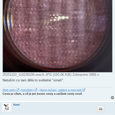
20251102_114236105-orezA.JPG (150.06 KiB) Zobrazeno 2856 x
Netuším co tam dělá to světelné "smetí".
Moje astro
,
Astrofotky
,
Hlucin počasí, radiace a mag.pole
Cesta je cílem, a cíl je jen konec cesty a začátek cesty nové
Kami