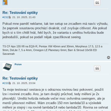
Re: Testování optiky
P
#232
21. 10. 2025, 21:43
ř
í
Pokud mne paměť neklame, tak ten setup se zrcadlem má navíc výhodu,
s
že paprsek soustavou prochází dvakrát, což zvyšuje citlivost. Ale pokud
p
ě
bych si s tím chtěl hrát, řekl bych, že varianta s umělou hvězdou bude
v
jednodušší, pokud se podaří nějak zpacifikovat seeing.
e
k
TS CF Apo 155 f/8 na EQ6-R, Pentax XW 40mm and 30mm, Morpheus 17.5, 12.5 a
9mm, DeLite 7, 5 a 4mm, Omegon LE Planetary 6mm; Barr & Stroud 10x56 ED
Savannah
Psion
Re: Testování optiky
P
#233
21. 10. 2025, 23:04
ř
í
Ta moje testovací sestava je s odraznou rovinou bez pokovení, použít
s
lze i rovinné zrcadlo. Ano, je tam dvojitý průchod, tedy měření je 2x
p
ě
přesnější. Umělá hvězda nebude večer moc ovlivněna seeingem, ale je
v
menší přesnost měření. Mám zrcadlo 150 mm lambda/10 a výsledek
e
k
měření je stejný i na rovině lambda/14 nebo lambda/20. Rovina se sehnat