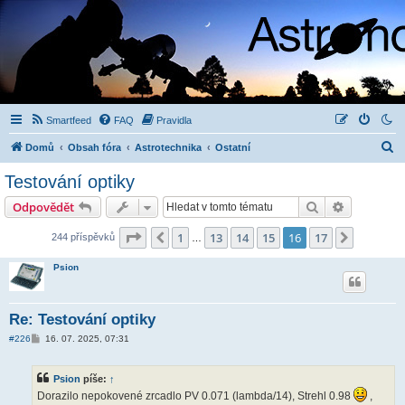
Smartfeed
FAQ
Pravidla
H
Domů
Obsah fóra
Astrotechnika
Ostatní
l
Testování optiky
e
Hledat
Pokročilé 
Odpovědět
d
a
Stránka
16
z
17
1
13
14
15
16
17
Předchozí
Další
244 příspěvků
…
t
Psion
Re: Testování optiky
P
#226
16. 07. 2025, 07:31
ř
í
s
Psion
píše:
↑
p
ě
Dorazilo nepokovené zrcadlo PV 0.071 (lambda/14), Strehl 0.98
,
v