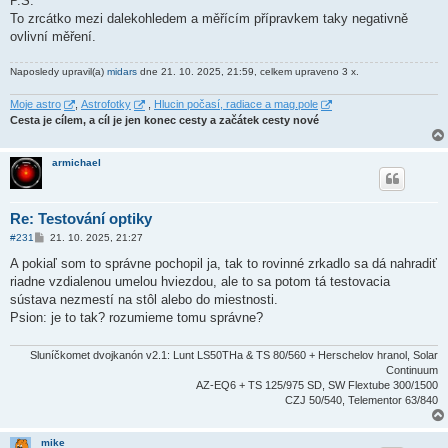
P.S.
e
k
To zrcátko mezi dalekohledem a měřícím přípravkem taky negativně
ovlivní měření.
Naposledy upravil(a)
midars
dne 21. 10. 2025, 21:59, celkem upraveno 3 x.
Moje astro
,
Astrofotky
,
Hlucin počasí, radiace a mag.pole
Cesta je cílem, a cíl je jen konec cesty a začátek cesty nové
armichael
Re: Testování optiky
P
#231
21. 10. 2025, 21:27
ř
í
A pokiaľ som to správne pochopil ja, tak to rovinné zrkadlo sa dá nahradiť
s
riadne vzdialenou umelou hviezdou, ale to sa potom tá testovacia
p
ě
sústava nezmestí na stôl alebo do miestnosti.
v
Psion: je to tak? rozumieme tomu správne?
e
k
Sluníčkomet dvojkanón v2.1: Lunt LS50THa & TS 80/560 + Herschelov hranol, Solar
Continuum
AZ-EQ6 + TS 125/975 SD, SW Flextube 300/1500
CZJ 50/540, Telementor 63/840
mike