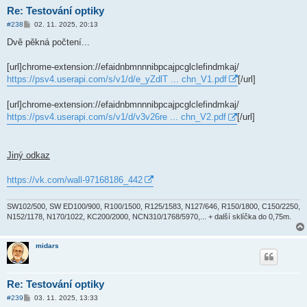
Re: Testování optiky
P
#238
02. 11. 2025, 20:13
ř
í
Dvě pěkná počtení...
s
p
ě
[url]chrome-extension://efaidnbmnnnibpcajpcglclefindmkaj/
v
https://psv4.userapi.com/s/v1/d/e_yZdlT ... chn_V1.pdf
[/url]
e
k
[url]chrome-extension://efaidnbmnnnibpcajpcglclefindmkaj/
https://psv4.userapi.com/s/v1/d/v3v26re ... chn_V2.pdf
[/url]
Jiný odkaz
https://vk.com/wall-97168186_442
SW102/500, SW ED100/900, R100/1500, R125/1583, N127/646, R150/1800, C150/2250,
N152/1178, N170/1022, KC200/2000, NCN310/1768/5970,... + další sklíčka do 0,75m.
midars
Re: Testování optiky
P
#239
03. 11. 2025, 13:33
ř