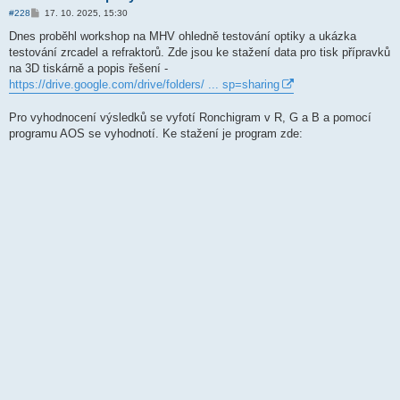
P
#228
17. 10. 2025, 15:30
ř
í
Dnes proběhl workshop na MHV ohledně testování optiky a ukázka
s
testování zrcadel a refraktorů. Zde jsou ke stažení data pro tisk přípravků
p
ě
na 3D tiskárně a popis řešení -
v
https://drive.google.com/drive/folders/ ... sp=sharing
e
k
Pro vyhodnocení výsledků se vyfotí Ronchigram v R, G a B a pomocí
programu AOS se vyhodnotí. Ke stažení je program zde: