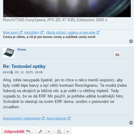
RonchiTS65-SonyXperia.JPG (81.47 KiB) Zobrazeno 2665 x
Moje astro
,
Astrofotky
,
Hlucin počasí, radiace a mag.pole
Cesta je cílem, a cíl je jen konec cesty a začátek cesty nové
Psion
Re: Testování optiky
P
#240
03. 11. 2025, 18:06
ř
í
Ahoj, tohle nevypadá špatně, jen to chce o něco menší expozici, aby
s
byly vidět lépe barvy a byl větší kontrast Ronchigramu. Ta modrá (nebo
p
ě
fialová) na okrajích je běžná věc a je vidět i u většiny tripletů. Tedy
v
vypadá to, že se dá ERF filtr použít, je potřeba udělat kvalitnější foto,
e
k
Schválně to otestuji na svém ERF doma. uvidím v porovnání se
zrcadlem.
Astronomický meteogram
,
Astro Stacker
Odpovědět