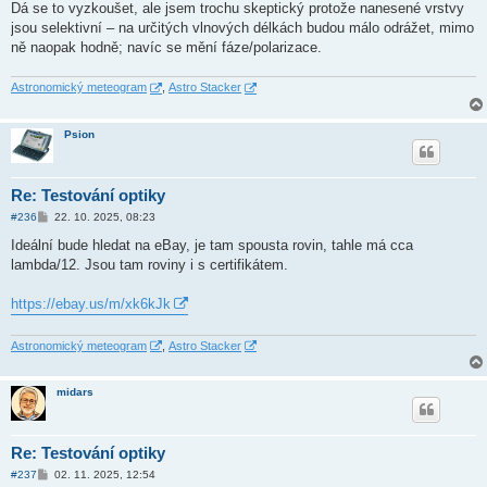
í
Dá se to vyzkoušet, ale jsem trochu skeptický protože nanesené vrstvy
s
jsou selektivní – na určitých vlnových délkách budou málo odrážet, mimo
p
ě
ně naopak hodně; navíc se mění fáze/polarizace.
v
e
k
Astronomický meteogram
,
Astro Stacker
Psion
Re: Testování optiky
P
#236
22. 10. 2025, 08:23
ř
í
Ideální bude hledat na eBay, je tam spousta rovin, tahle má cca
s
lambda/12. Jsou tam roviny i s certifikátem.
p
ě
v
https://ebay.us/m/xk6kJk
e
k
Astronomický meteogram
,
Astro Stacker
midars
Re: Testování optiky
P
#237
02. 11. 2025, 12:54
ř