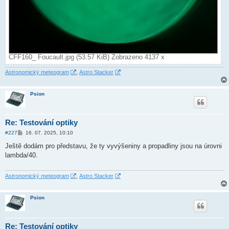
CFF160_ Foucault.jpg (53.57 KiB) Zobrazeno 4137 x
Astronomický meteogram
,
Astro Stacker
Psion
Re: Testování optiky
P
#227
16. 07. 2025, 10:10
ř
í
Ještě dodám pro představu, že ty vyvýšeniny a propadliny jsou na úrovni
s
lambda/40.
p
ě
v
e
Astronomický meteogram
,
Astro Stacker
k
Psion
Re: Testování optiky