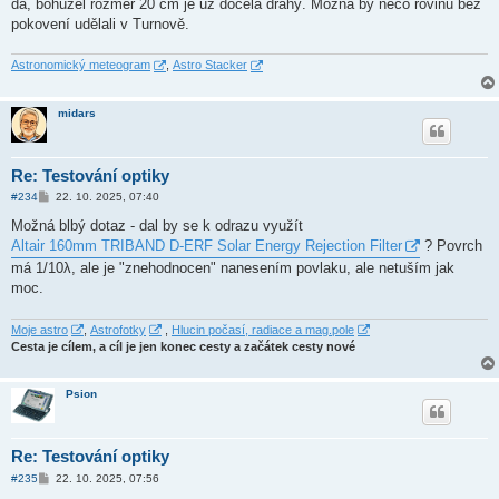
dá, bohužel rozměr 20 cm je už docela drahý. Možná by něco rovinu bez
pokovení udělali v Turnově.
Astronomický meteogram
,
Astro Stacker
midars
Re: Testování optiky
P
#234
22. 10. 2025, 07:40
ř
í
Možná blbý dotaz - dal by se k odrazu využít
s
Altair 160mm TRIBAND D-ERF Solar Energy Rejection Filter
? Povrch
p
ě
má 1/10λ, ale je "znehodnocen" nanesením povlaku, ale netuším jak
v
moc.
e
k
Moje astro
,
Astrofotky
,
Hlucin počasí, radiace a mag.pole
Cesta je cílem, a cíl je jen konec cesty a začátek cesty nové
Psion
Re: Testování optiky
P
#235
22. 10. 2025, 07:56
ř