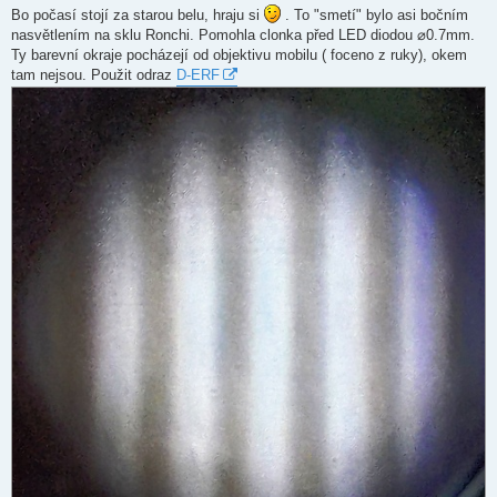
í
Bo počasí stojí za starou belu, hraju si
. To "smetí" bylo asi bočním
s
nasvětlením na sklu Ronchi. Pomohla clonka před LED diodou ⌀0.7mm.
p
ě
Ty barevní okraje pocházejí od objektivu mobilu ( foceno z ruky), okem
v
tam nejsou. Použit odraz
D-ERF
e
k