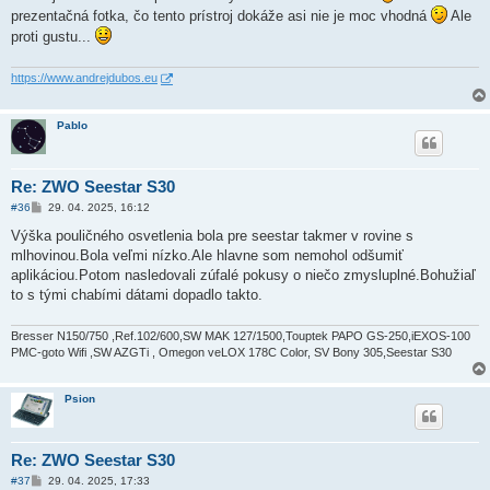
s
prezentačná fotka, čo tento prístroj dokáže asi nie je moc vhodná
Ale
p
ě
proti gustu...
v
e
k
https://www.andrejdubos.eu
Pablo
Re: ZWO Seestar S30
P
#36
29. 04. 2025, 16:12
ř
í
Výška pouličného osvetlenia bola pre seestar takmer v rovine s
s
mlhovinou.Bola veľmi nízko.Ale hlavne som nemohol odšumiť
p
ě
aplikáciou.Potom nasledovali zúfalé pokusy o niečo zmysluplné.Bohužiaľ
v
to s tými chabími dátami dopadlo takto.
e
k
Bresser N150/750 ,Ref.102/600,SW MAK 127/1500,Touptek PAPO GS-250,iEXOS-100
PMC-goto Wifi ,SW AZGTi , Omegon veLOX 178C Color, SV Bony 305,Seestar S30
Psion
Re: ZWO Seestar S30
P
#37
29. 04. 2025, 17:33