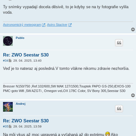
ř
í
Ty snímky vypadají docela děsivě, to je kdyby se na ty fotografie vylila
s
voda.
p
ě
v
e
Astronomický meteogram
,
Astro Stacker
k
Pablo
Re: ZWO Seestar S30
P
#34
29. 04. 2025, 13:40
ř
í
Veď je to nateraz aj posledná.V tomto vlákne nikomu zdravie nezhoršia.
s
p
ě
v
e
Bresser N150/750 ,Ref.102/600,SW MAK 127/1500,Touptek PAPO GS-250,iEXOS-100
k
PMC-goto Wifi ,SW AZGTi , Omegon veLOX 178C Color, SV Bony 305,Seestar S30
Andrej
Re: ZWO Seestar S30
P
#35
29. 04. 2025, 13:59
ř
í
Na môj vkus až moc upravená a vyťahaná až do extrému
Ako