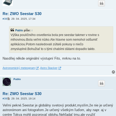
Re: ZWO Seestar S30
P
#38
29. 04. 2025, 17:34
ř
í
s
Pablo
píše:
↑
p
ě
Výška pouličného osvetlenia bola pre seestar takmer v rovine s
v
mlhovinou.Bola veľmi nízko.Ale hlavne som nemohol odšumiť
e
k
aplikáciou.Potom nasledovali zúfalé pokusy o niečo
zmysluplné.Bohužiaľ to s tými chabími dátami dopadlo takto.
Nasdílej někde originální výstupní Fits, mrknu na to.
Astronomický meteogram
,
Astro Stacker
Pablo
Re: ZWO Seestar S30
P
#39
29. 04. 2025, 19:14
ř
í
Veľmi pekné.Seestar je globálny svetový produkt,myslím,že nie je určený
s
astronómom ani fotografom.Je určený všetkým ľuďom, aby napr. aj v
p
ě
centre Tokya mohli pozorovať oblohu.Nehľadať tmu,ale využiť