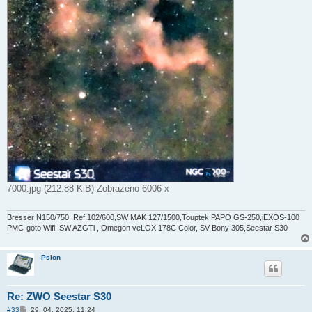
7000.jpg (212.88 KiB) Zobrazeno 6006 x
Bresser N150/750 ,Ref.102/600,SW MAK 127/1500,Touptek PAPO GS-250,iEXOS-100
PMC-goto Wifi ,SW AZGTi , Omegon veLOX 178C Color, SV Bony 305,Seestar S30
Psion
Re: ZWO Seestar S30
P
#33
29. 04. 2025, 11:24