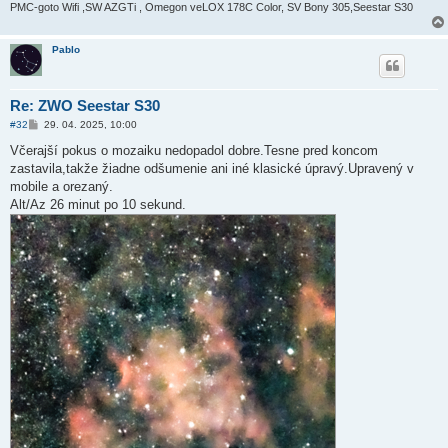
PMC-goto Wifi ,SW AZGTi , Omegon veLOX 178C Color, SV Bony 305,Seestar S30
Pablo
Re: ZWO Seestar S30
P
#32
29. 04. 2025, 10:00
ř
í
Včerajší pokus o mozaiku nedopadol dobre.Tesne pred koncom
s
zastavila,takže žiadne odšumenie ani iné klasické úpravý.Upravený v
p
ě
mobile a orezaný.
v
Alt/Az 26 minut po 10 sekund.
e
k