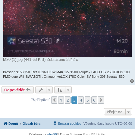
M20 (1).jpg (441.68 KiB) Zobrazeno 3842 x
Bresser N150/750 ,Ref.102/600,SW MAK 127/1500,Touptek PAPO GS-250,iEXOS-100
PMC-goto Wifi ,SW AZGTi , Omegon veLOX 178C Color, SV Bony 305,Seestar S30
Odpovědět
1
2
3
4
5
6
Předchozí
Další
78 příspěvků
Přejít na
Domů
Obsah fóra
Smazat cookies
Všechny časy jsou v
UTC+02:00
Založeno na
phpBB
® Forum Software © phpBB Limited