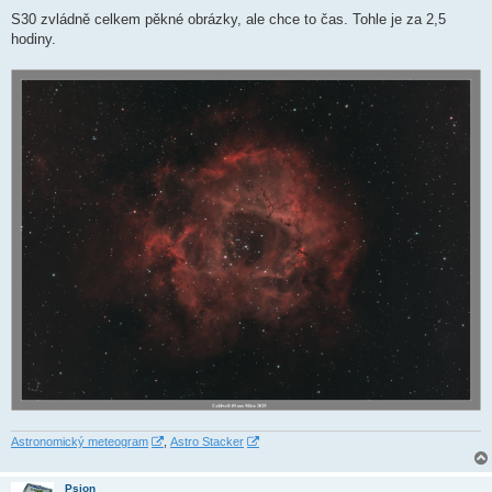
ř
í
S30 zvládně celkem pěkné obrázky, ale chce to čas. Tohle je za 2,5
s
hodiny.
p
ě
v
e
k
Astronomický meteogram
,
Astro Stacker
Psion