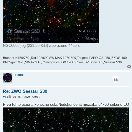
NGC6888.jpg (231.39 KiB) Zobrazeno 4465 x
Bresser N150/750 ,Ref.102/600,SW MAK 127/1500,Touptek PAPO GS-250,iEXOS-100
PMC-goto Wifi ,SW AZGTi , Omegon veLOX 178C Color, SV Bony 305,Seestar S30
Pablo
Re: ZWO Seestar S30
P
#44
01. 07. 2025, 09:12
ř
í
Prvá tohtoročná a konečne celá.Nedokončená mozaika 54x60 sekúnd EQ
s
p
ě
v
e
k