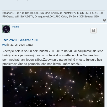
s
p
ě
v
e
Bresser N150/750 ,Ref.102/600,SW MAK 127/1500,Touptek PAPO GS-250,iEXOS-100
k
PMC-goto Wifi ,SW AZGTi , Omegon veLOX 178C Color, SV Bony 305,Seestar S30
Pablo
Re: ZWO Seestar S30
P
#42
20. 05. 2025, 14:12
ř
í
Včerajší pokus so 60 sekundami x 11. Je to na vizuál zaujimavejšie,lebo
s
každý stack je výrazný posuv. Fotené do osvetlenej ulice.Napriek tomu
p
ě
som nestratil ani jeden záber.Zarovnanie na volitelnê miesto funguje bez
v
problêmov.Mne to pomohlo,lebo nad hlavou mâm striešku.
e
k