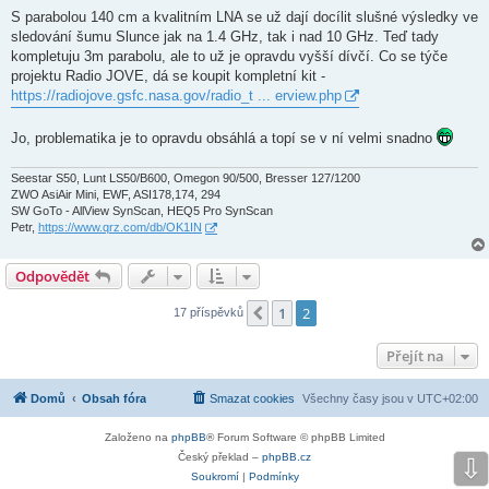
S parabolou 140 cm a kvalitním LNA se už dají docílit slušné výsledky ve
sledování šumu Slunce jak na 1.4 GHz, tak i nad 10 GHz. Teď tady
kompletuju 3m parabolu, ale to už je opravdu vyšší dívčí. Co se týče
projektu Radio JOVE, dá se koupit kompletní kit -
https://radiojove.gsfc.nasa.gov/radio_t ... erview.php
Jo, problematika je to opravdu obsáhlá a topí se v ní velmi snadno
Seestar S50, Lunt LS50/B600, Omegon 90/500, Bresser 127/1200
ZWO AsiAir Mini, EWF, ASI178,174, 294
SW GoTo - AllView SynScan, HEQ5 Pro SynScan
Petr,
https://www.qrz.com/db/OK1IN
Odpovědět
1
2
Předchozí
17 příspěvků
Přejít na
Domů
Obsah fóra
Smazat cookies
Všechny časy jsou v
UTC+02:00
Založeno na
phpBB
® Forum Software © phpBB Limited
Český překlad –
phpBB.cz
⇩
Soukromí
|
Podmínky