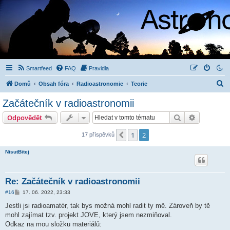
Smartfeed
FAQ
Pravidla
H
Domů
Obsah fóra
Radioastronomie
Teorie
l
Začátečník v radioastronomii
e
Hledat
Pokročilé 
Odpovědět
d
a
1
2
Předchozí
17 příspěvků
t
NisutBitej
Re: Začátečník v radioastronomii
P
#16
17. 06. 2022, 23:33
ř
í
Jestli jsi radioamatér, tak bys možná mohl radit ty mě. Zároveň by tě
s
mohl zajímat tzv. projekt JOVE, který jsem nezmiňoval.
p
ě
Odkaz na mou složku materiálů:
v