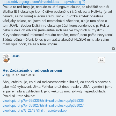
https://drive.google.com/drive/folders/ ... sp=sharing
e
k
Pokud to teď funguje, nebude to už fungovat dlouho, to uložiště se ruší.
Složka IBT obsahuje kromě dříve poslaného i článek pana Polívky (snad
nevadí, že ho šířím) a jednu starou sočku. Složka zbytek obsahuje
všelijaký balast, asi jsem ani neprocházel všechno, ale je tam něco o
tom JOVE. Soubor Další info obsahuje část korespondence s p. Pol. a
několik dalších odkazů (relevantnějších než ve zbytcích si myslim).
K vyhodnocování informací moudro nemám, neboť jsem pořád nevykonal
žádná reálná měření. Dnes jsem začal zkoušet NESDR mini, ale zatim
mám spíš pocit, že se v tom utopim.
ok1in
Re: Začátečník v radioastronomii
P
#17
18. 06. 2022, 08:34
ř
í
Ahoj, otázkou je, co si od radioastronomie slibuješ, co chceš sledovat a
s
jaké máš vybavení. Jirka Polívka je už dnes trvale v USA, vyměnili jsme
p
ě
si pár emailů a vzhledem k jeho věku už moc aktivity nepředpokládá.
v
Projdi si i tato vlákna:
e
k
viewtopic.php?p=365336&hilit=radioteleskop#p365336
viewtopic.php?p=359027&hilit=radioteleskop#p359027
viewtopic.php?t=21497&hilit=radioteleskop