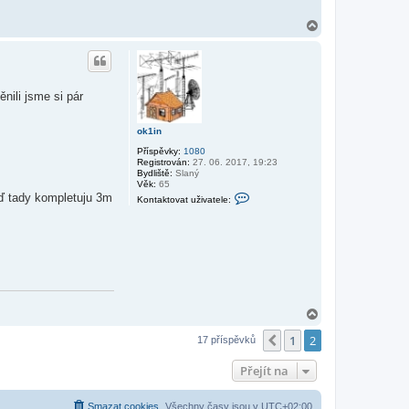
N
a
h
o
r
u
nili jsme si pár
ok1in
Příspěvky:
1080
Registrován:
27. 06. 2017, 19:23
Bydliště:
Slaný
Věk:
65
K
eď tady kompletuju 3m
Kontaktovat uživatele:
o
n
t
a
k
t
o
v
a
t
N
u
a
ž
i
1
2
h
Předchozí
17 příspěvků
v
o
a
r
Přejít na
t
u
e
l
e
Smazat cookies
Všechny časy jsou v
UTC+02:00