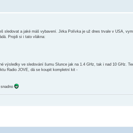
ceš sledovat a jaké máš vybavení. Jirka Polívka je už dnes trvale v USA, vymě
á. Projdi si i tato vlákna:
ušné výsledky ve sledování šumu Slunce jak na 1.4 GHz, tak i nad 10 GHz. T
jektu Radio JOVE, dá se koupit kompletní kit -
mi snadno