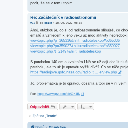
pocit, že se v tom utopim.
Re: Začátečník v radioastronomii
P
#17
od
ok1in
»
18. 06. 2022, 08:34
ř
í
Ahoj, otázkou je, co si od radioastronomie slibuješ, co ch
s
emailů a vzhledem k jeho věku už moc aktivity nepředpoklád
p
ě
viewtopic.php?p=365336&hilit=radioteleskop#p365336
v
viewtopic.php?p=359027&hilit=radioteleskop#p359027
e
k
viewtopic.php?t=21497&hilit=radioteleskop
S parabolou 140 cm a kvalitním LNA se už dají docílit sl
parabolu, ale to už je opravdu vyšší dívčí. Co se týče pro
https://radiojove.gsfc.nasa.gov/radio_t ... erview.php
Jo, problematika je to opravdu obsáhlá a topí se v ní vel
Petr,
https://www.qrz.com/db/OK1IN
Odpovědět
Zpět na „Teorie“
Domů
Obsah fóra