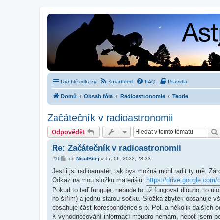
Rychlé odkazy
Smartfeed
FAQ
Pravidla
Domů
Obsah fóra
Radioastronomie
Teorie
Začátečník v radioastronomii
Odpovědět
Re: Začátečník v radioastronomii
P
#16
od
NisutBitej
»
17. 06. 2022, 23:33
ř
í
Jestli jsi radioamatér, tak bys možná mohl radit ty mě. Zá
s
Odkaz na mou složku materiálů:
https://drive.google.com/d
p
ě
Pokud to teď funguje, nebude to už fungovat dlouho, to ul
v
ho šířím) a jednu starou sočku. Složka zbytek obsahuje vš
e
k
obsahuje část korespondence s p. Pol. a několik dalších o
K vyhodnocování informací moudro nemám, neboť jsem po