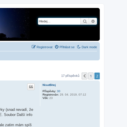
Hledat
Pokročilé hledání
Registrovat
Přihlásit se
Dark mode
1
2
Předchozí
17 příspěvků
NisutBitej
Příspěvky:
30
Registrován:
29. 04. 2019, 07:12
Věk:
23
vky (snad nevadí, že
E. Soubor Další info
ale zatim mám spíš