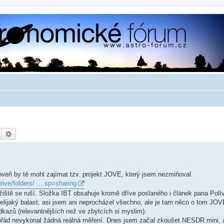
Hledat
Pokročilé hledání
roveň by tě mohl zajímat tzv. projekt JOVE, který jsem nezmiňoval.
rive/folders/ ... sp=sharing
ožiště se ruší. Složka IBT obsahuje kromě dříve poslaného i článek pana Polí
elijaký balast, asi jsem ani neprocházel všechno, ale je tam něco o tom JOV
dkazů (relevantnějších než ve zbytcích si myslim).
řád nevykonal žádná reálná měření. Dnes jsem začal zkoušet NESDR mini, 