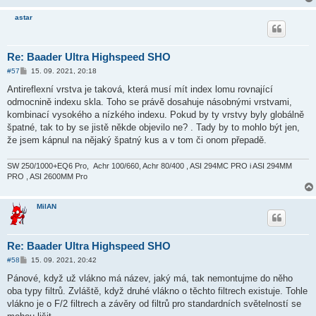
astar
Re: Baader Ultra Highspeed SHO
P
#57
15. 09. 2021, 20:18
ř
í
Antireflexní vrstva je taková, která musí mít index lomu rovnající
s
odmocnině indexu skla. Toho se právě dosahuje násobnými vrstvami,
p
ě
kombinací vysokého a nízkého indexu. Pokud by ty vrstvy byly globálně
v
špatné, tak to by se jistě někde objevilo ne? . Tady by to mohlo být jen,
e
k
že jsem kápnul na nějaký špatný kus a v tom či onom přepadě.
SW 250/1000+EQ6 Pro, Achr 100/660, Achr 80/400 , ASI 294MC PRO i ASI 294MM
PRO , ASI 2600MM Pro
MilAN
Re: Baader Ultra Highspeed SHO
P
#58
15. 09. 2021, 20:42
ř
í
Pánové, když už vlákno má název, jaký má, tak nemontujme do něho
s
oba typy filtrů. Zvláště, když druhé vlákno o těchto filtrech existuje. Tohle
p
ě
vlákno je o F/2 filtrech a závěry od filtrů pro standardních světelností se
v