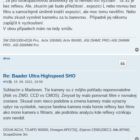
, že pro širokopásmovou antireflexy by to nemělo mít význam . Ta S2 je
p
ě
bez reflexu. Ale, zkusím jak bude příležitost , expozici L nebo rovnou bez
v
filtru a samozřejmě úměrně kratší expozicí, ale moc tomu nevěřím. Nebo
e
k
mohu zkusit vyměnit kamerku za tu barevnou . Případně jej někomu
zapůjčit k vyzkoušení.
V obou případech mám na tedy smůlu
SW 250/1000+EQ6 Pro, Achr 100/660, Achr 80/400 , ASI 294MC PRO i ASI 294MM
PRO , ASI 2600MM Pro
drvo
Re: Baader Ultra Highspeed SHO
P
#56
15. 09. 2021, 19:59
ř
í
Súhlasím s Martinom. Tie kamery su z môjho pohľadu neporovnatelne
s
(Atik vs ZWO, CCD vs CMOS). Zmysel by malo porovnat filtre v rovnakej
p
ě
zostave. Skusal som nieco podobne a zmena kamery mala vyrazny
v
vplyv na vysledok, navyse farebna kamera mala horsie reflexy bez fitrov
e
k
ako mono kamera s filtrami, ale podrobnu analyzu kde reflexy vznikaju
som nerobil.
OOUK AG14, TS APO 90/600, Omegon APO72Q, iOptron CEM120EC2, Atik APX60,
ScopeDome 3m