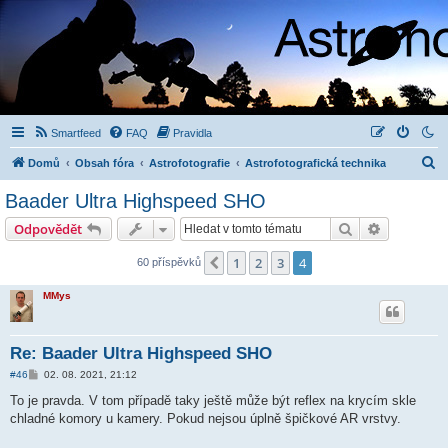
Smartfeed
FAQ
Pravidla
H
Domů
Obsah fóra
Astrofotografie
Astrofotografická technika
l
Baader Ultra Highspeed SHO
e
Hledat
Pokročilé 
Odpovědět
d
a
1
2
3
4
Předchozí
60 příspěvků
t
MMys
Re: Baader Ultra Highspeed SHO
P
#46
02. 08. 2021, 21:12
ř
í
To je pravda. V tom případě taky ještě může být reflex na krycím skle
s
chladné komory u kamery. Pokud nejsou úplně špičkové AR vrstvy.
p
ě
v