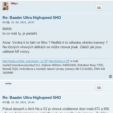
MMys
Re: Baader Ultra Highspeed SHO
P
#54
15. 09. 2021, 18:57
ř
í
MilAN:
s
to co máš ty, je parádní.
p
ě
v
Astar: Vzniká ti to fakt ve filtru ? Nedělá ti to náhodou okénko kamery ?
e
k
Na různých vlnových délkách se může chovat jinak. Záleží jak jsou
udělané AR vrstvy.
http://hvbo.cz/foto_astronomy_cz
,
http://hvbo.cz
, e-mail:
martin(*)myslivec(a)volny(*)cz, Dobson 400mm, N400/1600, Refraktor Borg 77ED,
Montáž EQ6, Hvězdárna s montáží vlastní výroby, kamery MII C3-61000, ZWO ASI
1600MM
astar
Re: Baader Ultra Highspeed SHO
P
#55
15. 09. 2021, 19:44
ř
í
Pokud alespoň u těch Ha a S2 je vlnová vzdálenost dost malá 671 a 656
s