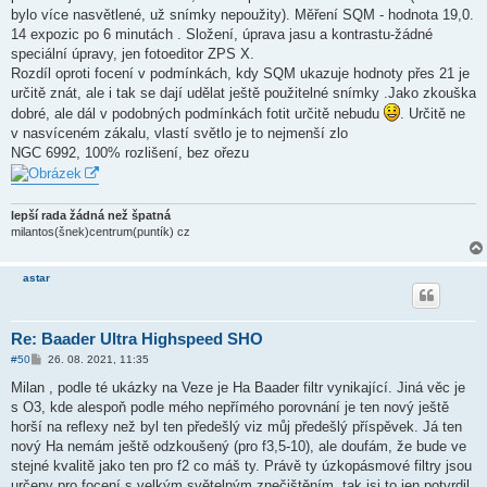
k
bylo více nasvětlené, už snímky nepoužity). Měření SQM - hodnota 19,0.
14 expozic po 6 minutách . Složení, úprava jasu a kontrastu-žádné
speciální úpravy, jen fotoeditor ZPS X.
Rozdíl oproti focení v podmínkách, kdy SQM ukazuje hodnoty přes 21 je
určitě znát, ale i tak se dají udělat ještě použitelné snímky .Jako zkouška
dobré, ale dál v podobných podmínkách fotit určitě nebudu
. Určitě ne
v nasvíceném zákalu, vlastí světlo je to nejmenší zlo
NGC 6992, 100% rozlišení, bez ořezu
lepší rada žádná než špatná
milantos(šnek)centrum(puntík) cz
astar
Re: Baader Ultra Highspeed SHO
P
#50
26. 08. 2021, 11:35
ř
í
Milan , podle té ukázky na Veze je Ha Baader filtr vynikající. Jiná věc je
s
s O3, kde alespoň podle mého nepřímého porovnání je ten nový ještě
p
ě
horší na reflexy než byl ten předešlý viz můj předešlý příspěvek. Já ten
v
nový Ha nemám ještě odzkoušený (pro f3,5-10), ale doufám, že bude ve
e
k
stejné kvalitě jako ten pro f2 co máš ty. Právě ty úzkopásmové filtry jsou
určeny pro focení s velkým světelným znečištěním, tak jsi to jen potvrdil.