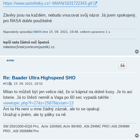
https://www.astrofotky.cz/~MilAN/1631722343.gif
Závěry jsou na každém, nebudu vnucovat svůj názor. Já jsem spokojený,
pro RASA dobře použitelné
Naposledy upravil(a)
MilAN
dne 15. 09. 2021, 19:48, celkem upraveno 1 x.
lepší rada žádná než špatná
milantos(šnek)centrum(puntík) cz
astar
Re: Baader Ultra Highspeed SHO
P
#53
15. 09. 2021, 18:52
ř
í
Milan to můžeš být jen velice rád, že si kápnul na dobré kusy. Je to asi
s
loterie. Já to štěstí neměl a Vaga po 60 sec vypadá takhle :
p
ě
viewtopic.php?f=27&t=25878&start=13
v
Ani ta Ha není u mne žádný zázrak, ale to se opakuji .
e
k
Uvažuji o jiném, ale ty pálky za ně.
SW 250/1000+EQ6 Pro, Achr 100/660, Achr 80/400 , ASI 294MC PRO i ASI 294MM
PRO , ASI 2600MM Pro