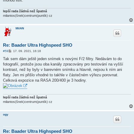
mohou lišit.
e
k
lepší rada žádná než špatná
milantos(šnek)centrum(puntík) cz
MilAN
Re: Baader Ultra Highspeed SHO
P
#59
17. 09. 2021, 16:18
ř
í
Tak sem dám ještě jeden snímek s novými F/2 filtry. Nedávám to do
s
fotografií, protože jsou oba kanály zpracovány pro testování na vyšší
p
ě
kontrast, než by byly v barevném snímku a hlavně, nejsou k ním ani
v
flaty. Jen mi přišlo vhodné to takhle v částečném výřezu porovnat.
e
k
Celková expozice na RASA 200/400 je 3 hodiny.
lepší rada žádná než špatná
milantos(šnek)centrum(puntík) cz
ogy
Re: Baader Ultra Highspeed SHO