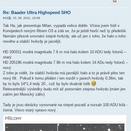
Re: Baader Ultra Highspeed SHO
P
#48
15. 08. 2021, 16:09
ř
í
Tak Ha, jak presentuje Milan, vypadá velice dobře. Včera jsem fotil v
s
Konojedech novým filtrem O3 a zdá se, že je ještě horší než ty předešlé.
p
ě
Nemám přesné srovnání stejné hvězdy, ale už jen z toho, že halo u toho
v
nového a slabší hvězdy je jasnějš.
e
k
HD 200311 modrá magnituda 7.6 m má halo kolem 10 ADU tedy fotonů --
starý
HD 205196 modrá magnituda 7.96 m má halo kolem 14 ADu tedy fotonů --
nový
Z toho je vidět, že slabší hvězda má jasnější halo a to je právě přes ten
nový filt . Pokud k tomu přidám i ten rozdíl v jasech hvězdy 0,36m, tak
by to bylo 14*1,4 tedy 20 , což by bylo dvakrát tolik
.
Relevantnější výsledky budu mít až porovnám stejnou hvězdu (mám jen
zatím jen Mexický záliv).
Tady je jsou obrázky vyrovnané na stejné pozadí a rozsah 100 ADU bílá -
černá. Vlevo starý vpravo nový .
PŘÍLOHY