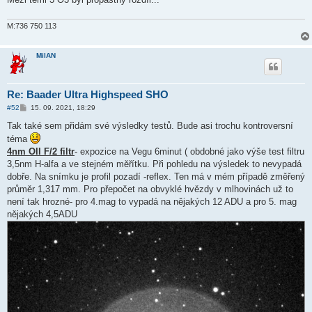
e
k
M:736 750 113
MilAN
Re: Baader Ultra Highspeed SHO
P
#52
15. 09. 2021, 18:29
ř
í
Tak také sem přidám své výsledky testů. Bude asi trochu kontroversní
s
téma
p
ě
4nm OII F/2 filtr
- expozice na Vegu 6minut ( obdobné jako výše test filtru
v
3,5nm H-alfa a ve stejném měřítku. Při pohledu na výsledek to nevypadá
e
k
dobře. Na snímku je profil pozadí -reflex. Ten má v mém případě změřený
průměr 1,317 mm. Pro přepočet na obvyklé hvězdy v mlhovinách už to
není tak hrozné- pro 4.mag to vypadá na nějakých 12 ADU a pro 5. mag
nějakých 4,5ADU