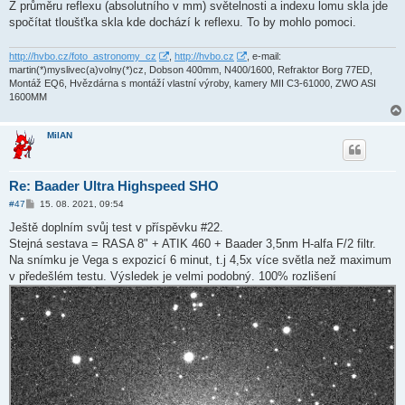
Z průměru reflexu (absolutního v mm) světelnosti a indexu lomu skla jde
e
k
spočítat tloušťka skla kde dochází k reflexu. To by mohlo pomoci.
http://hvbo.cz/foto_astronomy_cz
,
http://hvbo.cz
, e-mail:
martin(*)myslivec(a)volny(*)cz, Dobson 400mm, N400/1600, Refraktor Borg 77ED,
Montáž EQ6, Hvězdárna s montáží vlastní výroby, kamery MII C3-61000, ZWO ASI
1600MM
MilAN
Re: Baader Ultra Highspeed SHO
P
#47
15. 08. 2021, 09:54
ř
í
Ještě doplním svůj test v příspěvku #22.
s
Stejná sestava = RASA 8" + ATIK 460 + Baader 3,5nm H-alfa F/2 filtr.
p
ě
Na snímku je Vega s expozicí 6 minut, t.j 4,5x více světla než maximum
v
v předešlém testu. Výsledek je velmi podobný. 100% rozlišení
e
k