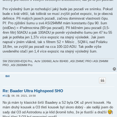
Pro výsledný šum je rozhodující jaký bude jas pozadí ve snímku. Pokud
bude x krát větší, tak tolikrát se musí zvýšit počet expozic, to je obecná
definice. Při malých jasech pozadí, začnou dominovat vlastnosti čipu.
Př. Pro zjištění šumu u své ASI294MM mám konstantu čipu 90. šum
(stdDev) = 4*odmocnina (90+jas pozadí). Při běžném jasu pozadí (3,5-
4nm filtr) 50ADU a pak 100ADU je poměr výsledného šumu jen 47 ku 55
pak je potřeba jen 1,37x více expozic na stejný výsledek. Jak jsem
napsal v jiném vlákně, tak s filtrem S2 + Měsíc , SQM-L nad Polárku
18,8m, se zvýšil jas pozadí na cca 100-110 ADU. Tak podle výše
uvedeného stačí jen 1,4 více expozic na stejný výsledný šum.
SW 250/1000+EQ6 Pro, Achr 100/660, Achr 80/400 , ASI 294MC PRO i ASI 294MM
PRO , ASI 2600MM Pro
Bill
Re: Baader Ultra Highspeed SHO
P
#51
06. 09. 2021, 19:58
ř
í
No já mám ty klasické širší Baadery a S2 byla OK už první kousek. Ha
s
mám druhý kousek a O3 třetí kousek byl skoro dobrý - ale raději jsem do
p
ě
sady dal O3 od Astrodonu a je klid (kromě toho, že je tlustší a dražší
)
v
Mezi těmi 3 O3 byl propastný rozdíl...