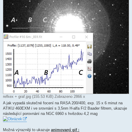
refkex + graf.jpg (155.53 KiB) Zobrazeno 2866 x
A jak vypadá skutečné focení na RASA 200/400, exp. 15 x 6 minut na
ATIKU 460EXM i ve srovnání s 3,5nm H-alfa F/2 Baader filtrem, ukazuje
následující porovnání na NGC 6960 s hvězdou 4,2 mag
Možná výrazněji to ukazuje
animovaný gif :