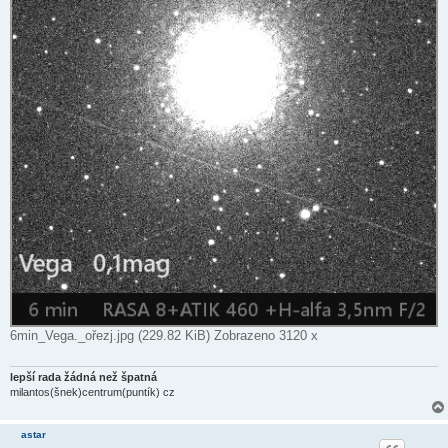
6min_Vega._ořezj.jpg (229.82 KiB) Zobrazeno 3120 x
lepší rada žádná než špatná
milantos(šnek)centrum(puntík) cz
astar