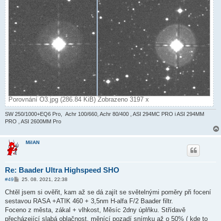
Porovnání O3.jpg (286.84 KiB) Zobrazeno 3197 x
SW 250/1000+EQ6 Pro, Achr 100/660, Achr 80/400 , ASI 294MC PRO i ASI 294MM
PRO , ASI 2600MM Pro
MilAN
Re: Baader Ultra Highspeed SHO
P
#49
25. 08. 2021, 22:38
ř
í
Chtěl jsem si ověřit, kam až se dá zajít se světelnými poměry při focení
s
sestavou RASA +ATIK 460 + 3,5nm H-alfa F/2 Baader filtr.
p
ě
Foceno z města, zákal + vlhkost, Měsíc 2dny úplňku. Střídavě
v
přecházející slabá oblačnost, měnící pozadí snímku až o 50% ( kde to
e