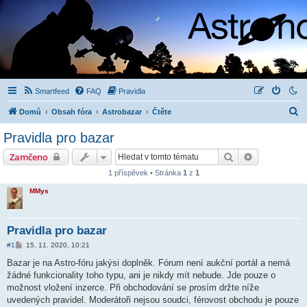
Smartfeed
FAQ
Pravidla
H
Domů
Obsah fóra
Astrobazar
Čtěte
l
Pravidla pro bazar
e
Hledat
Pokročilé hl
Zamčeno
d
1 příspěvek • Stránka
1
z
1
a
MMys
t
Pravidla pro bazar
P
#1
15. 11. 2020, 10:21
ř
í
Bazar je na Astro-fóru jakýsi doplněk. Fórum není aukční portál a nemá
s
žádné funkcionality toho typu, ani je nikdy mít nebude. Jde pouze o
p
ě
možnost vložení inzerce. Při obchodování se prosím držte níže
v
uvedených pravidel. Moderátoři nejsou soudci, férovost obchodu je pouze
e