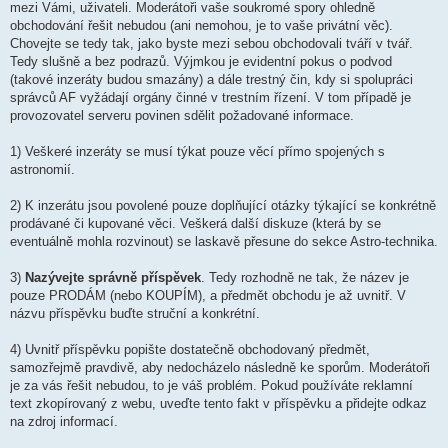
k
mezi Vámi, uživateli. Moderátoři vaše soukromé spory ohledně
obchodování řešit nebudou (ani nemohou, je to vaše privátní věc).
Chovejte se tedy tak, jako byste mezi sebou obchodovali tváří v tvář.
Tedy slušně a bez podrazů. Výjmkou je evidentní pokus o podvod
(takové inzeráty budou smazány) a dále trestný čin, kdy si spolupráci
správců AF vyžádají orgány činné v trestním řízení. V tom případě je
provozovatel serveru povinen sdělit požadované informace.
1) Veškeré inzeráty se musí týkat pouze věcí přímo spojených s
astronomií.
2) K inzerátu jsou povolené pouze doplňující otázky týkající se konkrétně
prodávané či kupované věci. Veškerá další diskuze (která by se
eventuálně mohla rozvinout) se laskavě přesune do sekce Astro-technika.
3)
Nazývejte správně příspěvek
. Tedy rozhodně ne tak, že název je
pouze PRODÁM (nebo KOUPÍM), a předmět obchodu je až uvnitř. V
názvu příspěvku buďte struční a konkrétní.
4) Uvnitř příspěvku popište dostatečně obchodovaný předmět,
samozřejmě pravdivě, aby nedocházelo následně ke sporům. Moderátoři
je za vás řešit nebudou, to je váš problém. Pokud používáte reklamní
text zkopírovaný z webu, uveďte tento fakt v příspěvku a přidejte odkaz
na zdroj informací.