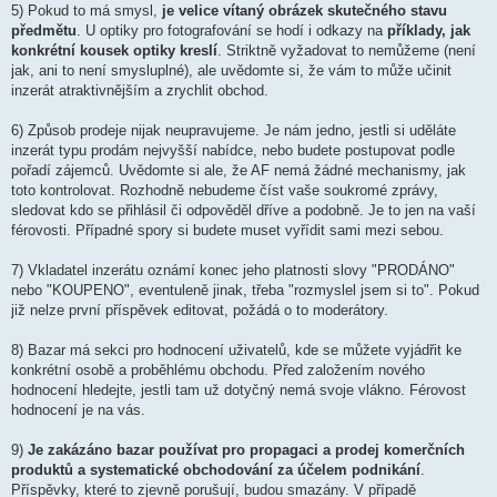
5) Pokud to má smysl,
je velice vítaný obrázek skutečného stavu
předmětu
. U optiky pro fotografování se hodí i odkazy na
příklady, jak
konkrétní kousek optiky kreslí
. Striktně vyžadovat to nemůžeme (není
jak, ani to není smysluplné), ale uvědomte si, že vám to může učinit
inzerát atraktivnějším a zrychlit obchod.
6) Způsob prodeje nijak neupravujeme. Je nám jedno, jestli si uděláte
inzerát typu prodám nejvyšší nabídce, nebo budete postupovat podle
pořadí zájemců. Uvědomte si ale, že AF nemá žádné mechanismy, jak
toto kontrolovat. Rozhodně nebudeme číst vaše soukromé zprávy,
sledovat kdo se přihlásil či odpověděl dříve a podobně. Je to jen na vaší
férovosti. Případné spory si budete muset vyřídit sami mezi sebou.
7) Vkladatel inzerátu oznámí konec jeho platnosti slovy "PRODÁNO"
nebo "KOUPENO", eventuleně jinak, třeba "rozmyslel jsem si to". Pokud
již nelze první příspěvek editovat, požádá o to moderátory.
8) Bazar má sekci pro hodnocení uživatelů, kde se můžete vyjádřit ke
konkrétní osobě a proběhlému obchodu. Před založením nového
hodnocení hledejte, jestli tam už dotyčný nemá svoje vlákno. Férovost
hodnocení je na vás.
9)
Je zakázáno bazar používat pro propagaci a prodej komerčních
produktů a systematické obchodování za účelem podnikání
.
Příspěvky, které to zjevně porušují, budou smazány. V případě