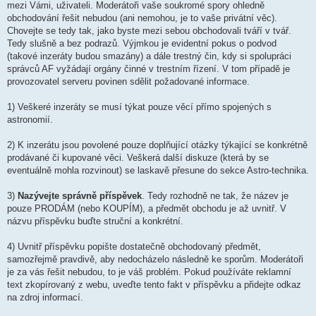
k
mezi Vámi, uživateli. Moderátoři vaše soukromé spory ohledně
obchodování řešit nebudou (ani nemohou, je to vaše privátní věc).
Chovejte se tedy tak, jako byste mezi sebou obchodovali tváří v tvář.
Tedy slušně a bez podrazů. Výjmkou je evidentní pokus o podvod
(takové inzeráty budou smazány) a dále trestný čin, kdy si spolupráci
správců AF vyžádají orgány činné v trestním řízení. V tom případě je
provozovatel serveru povinen sdělit požadované informace.
1) Veškeré inzeráty se musí týkat pouze věcí přímo spojených s
astronomií.
2) K inzerátu jsou povolené pouze doplňující otázky týkající se konkrétně
prodávané či kupované věci. Veškerá další diskuze (která by se
eventuálně mohla rozvinout) se laskavě přesune do sekce Astro-technika.
3)
Nazývejte správně příspěvek
. Tedy rozhodně ne tak, že název je
pouze PRODÁM (nebo KOUPÍM), a předmět obchodu je až uvnitř. V
názvu příspěvku buďte struční a konkrétní.
4) Uvnitř příspěvku popište dostatečně obchodovaný předmět,
samozřejmě pravdivě, aby nedocházelo následně ke sporům. Moderátoři
je za vás řešit nebudou, to je váš problém. Pokud používáte reklamní
text zkopírovaný z webu, uveďte tento fakt v příspěvku a přidejte odkaz
na zdroj informací.