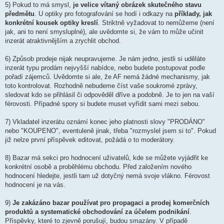
5) Pokud to má smysl,
je velice vítaný obrázek skutečného stavu
předmětu
. U optiky pro fotografování se hodí i odkazy na
příklady, jak
konkrétní kousek optiky kreslí
. Striktně vyžadovat to nemůžeme (není
jak, ani to není smysluplné), ale uvědomte si, že vám to může učinit
inzerát atraktivnějším a zrychlit obchod.
6) Způsob prodeje nijak neupravujeme. Je nám jedno, jestli si uděláte
inzerát typu prodám nejvyšší nabídce, nebo budete postupovat podle
pořadí zájemců. Uvědomte si ale, že AF nemá žádné mechanismy, jak
toto kontrolovat. Rozhodně nebudeme číst vaše soukromé zprávy,
sledovat kdo se přihlásil či odpověděl dříve a podobně. Je to jen na vaší
férovosti. Případné spory si budete muset vyřídit sami mezi sebou.
7) Vkladatel inzerátu oznámí konec jeho platnosti slovy "PRODÁNO"
nebo "KOUPENO", eventuleně jinak, třeba "rozmyslel jsem si to". Pokud
již nelze první příspěvek editovat, požádá o to moderátory.
8) Bazar má sekci pro hodnocení uživatelů, kde se můžete vyjádřit ke
konkrétní osobě a proběhlému obchodu. Před založením nového
hodnocení hledejte, jestli tam už dotyčný nemá svoje vlákno. Férovost
hodnocení je na vás.
9)
Je zakázáno bazar používat pro propagaci a prodej komerčních
produktů a systematické obchodování za účelem podnikání
.
Příspěvky, které to zjevně porušují, budou smazány. V případě