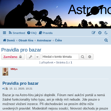
Smartfeed
FAQ
Pravidla
H
Domů
Obsah fóra
Astrobazar
Čtěte
l
Pravidla pro bazar
e
Hledat
Pokročilé hl
Zamčeno
d
1 příspěvek • Stránka
1
z
1
a
MMys
t
Pravidla pro bazar
P
#1
15. 11. 2020, 10:21
ř
í
Bazar je na Astro-fóru jakýsi doplněk. Fórum není aukční portál a nemá
s
žádné funkcionality toho typu, ani je nikdy mít nebude. Jde pouze o
p
ě
možnost vložení inzerce. Při obchodování se prosím držte níže
v
uvedených pravidel. Moderátoři nejsou soudci, férovost obchodu je pouze
e