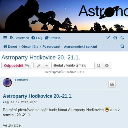
Smartfeed
FAQ
Pravidla
H
Domů
Obsah fóra
Pozorování
Astronomická setkání
l
Astroparty Hodkovice 20.-21.1.
e
Hledat
Pokročilé 
Odpovědět
d
14 příspěvků • Stránka
1
z
1
a
sandwort
t
Astroparty Hodkovice 20.-21.1.
P
#1
11. 12. 2017, 20:56
ř
í
Po roční přestávce se opět bude konat Astroparty Hodkovice
a to v
s
termínu
20.-21.1.
p
ě
v
Ve zkratce:
e