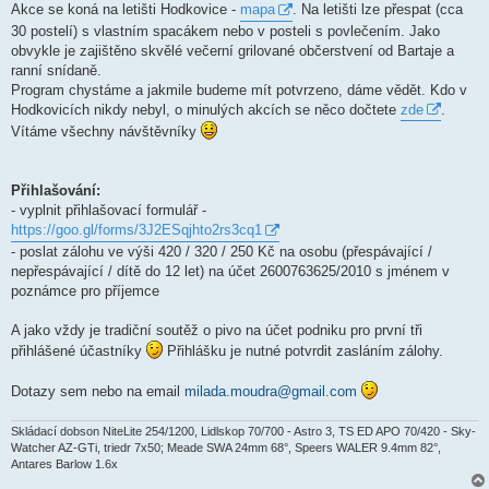
k
Akce se koná na letišti Hodkovice -
mapa
. Na letišti lze přespat (cca
30 postelí) s vlastním spacákem nebo v posteli s povlečením. Jako
obvykle je zajištěno skvělé večerní grilované občerstvení od Bartaje a
ranní snídaně.
Program chystáme a jakmile budeme mít potvrzeno, dáme vědět. Kdo v
Hodkovicích nikdy nebyl, o minulých akcích se něco dočtete
zde
.
Vítáme všechny návštěvníky
Přihlašování:
- vyplnit přihlašovací formulář -
https://goo.gl/forms/3J2ESqjhto2rs3cq1
- poslat zálohu ve výši 420 / 320 / 250 Kč na osobu (přespávající /
nepřespávající / dítě do 12 let) na účet 2600763625/2010 s jménem v
poznámce pro příjemce
A jako vždy je tradiční soutěž o pivo na účet podniku pro první tři
přihlášené účastníky
Přihlášku je nutné potvrdit zasláním zálohy.
Dotazy sem nebo na email
milada.moudra@gmail.com
Skládací dobson NiteLite 254/1200, Lidlskop 70/700 - Astro 3, TS ED APO 70/420 - Sky-
Watcher AZ-GTi, triedr 7x50; Meade SWA 24mm 68°, Speers WALER 9.4mm 82°,
Antares Barlow 1.6x