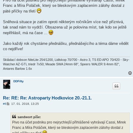
Pivo na účet podniku pro nejrychlejší přihlášené vyhrávají Cassi, Mirek
s
Franc a Míra Poláček, který se bleskovým zaplacením zálohy dostal z
p
ě
páté příčky na třetí
v
e
k
Sněhová situace je zatím oproti některým ročníkům více než příznivá,
tak snad nám to vydrží. Obsazena už je polovina míst, tak kdo se ještě
nepřihlásil, má na čase ...
Jako každý rok chystáme přednášku, přednášejícího a téma dáme vědět
co nejdříve!
Skládací dobson NiteLite 254/1200, Lidlskop 70/700 - Astro 3, TS ED APO 70/420 - Sky-
Watcher AZ-GTi, triedr 7x50; Meade SWA 24mm 68°, Speers WALER 9.4mm 82°,
Antares Barlow 1.6x
DDFifty
Re: RE: Re: Astroparty Hodkovice 20.-21.1.
P
#6
17. 01. 2018, 13:25
ř
í
s
sandwort píše:
p
ě
Pivo na účet podniku pro nejrychlejší přihlášené vyhrávají Cassi, Mirek
v
Franc a Míra Poláček, který se bleskovým zaplacením zálohy dostal z
e
k