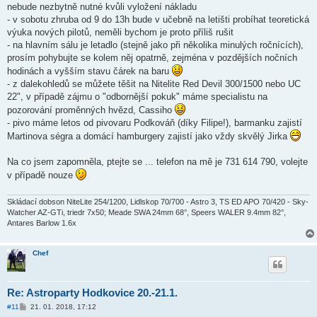
nebude nezbytně nutné kvůli vyložení nákladu
- v sobotu zhruba od 9 do 13h bude v učebně na letišti probíhat teoretická
výuka nových pilotů, neměli bychom je proto příliš rušit
- na hlavním sálu je letadlo (stejně jako při několika minulých ročnících),
prosím pohybujte se kolem něj opatrně, zejména v pozdějších nočních
hodinách a vyšším stavu čárek na baru
- z dalekohledů se můžete těšit na Nitelite Red Devil 300/1500 nebo UC
22", v případě zájmu o "odbornější pokuk" máme specialistu na
pozorování proměnných hvězd, Cassiho
- pivo máme letos od pivovaru Podkováň (díky Filipe!), barmanku zajistí
Martinova ségra a domácí hamburgery zajistí jako vždy skvělý Jirka
Na co jsem zapomněla, ptejte se ... telefon na mě je 731 614 790, volejte
v případě nouze
Skládací dobson NiteLite 254/1200, Lidlskop 70/700 - Astro 3, TS ED APO 70/420 - Sky-
Watcher AZ-GTi, triedr 7x50; Meade SWA 24mm 68°, Speers WALER 9.4mm 82°,
Antares Barlow 1.6x
Chef
Re: Astroparty Hodkovice 20.-21.1.
P
#11
21. 01. 2018, 17:12
ř