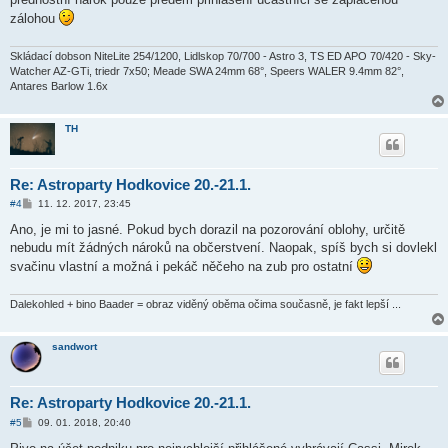
v
zálohou
e
k
Skládací dobson NiteLite 254/1200, Lidlskop 70/700 - Astro 3, TS ED APO 70/420 - Sky-
Watcher AZ-GTi, triedr 7x50; Meade SWA 24mm 68°, Speers WALER 9.4mm 82°,
Antares Barlow 1.6x
TH
Re: Astroparty Hodkovice 20.-21.1.
P
#4
11. 12. 2017, 23:45
ř
í
Ano, je mi to jasné. Pokud bych dorazil na pozorování oblohy, určitě
s
nebudu mít žádných nároků na občerstvení. Naopak, spíš bych si dovlekl
p
ě
svačinu vlastní a možná i pekáč něčeho na zub pro ostatní
v
e
k
Dalekohled + bino Baader = obraz viděný oběma očima současně, je fakt lepší ...
sandwort
Re: Astroparty Hodkovice 20.-21.1.
P
#5
09. 01. 2018, 20:40
ř
í