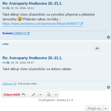
Re: Astroparty Hodkovice 20.-21.1.
P
#13
22. 01. 2018, 18:11
ř
í
Také děkuji všem účastníkům za vytvoření příjemné a přátelské
s
atmosféry
Přidávám odkaz na fotky -
p
ě
https://www.zonerama.com/astronom/Album/4049477
v
e
k
Kometa
C/2024 Y1
reilly
Re: Astroparty Hodkovice 20.-21.1.
P
#14
26. 02. 2018, 05:27
ř
í
Také děkuji všem účastníkům za dobrou náladu
s
p
ě
v
e
GoMovies
- Full movies online
k
Odpovědět
14 příspěvků • Stránka
1
z
1
Přejít na