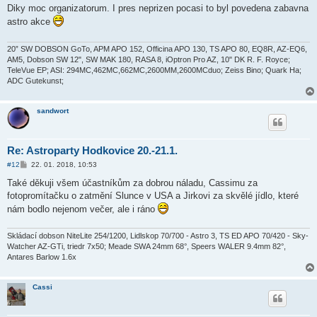
í
Diky moc organizatorum. I pres neprizen pocasi to byl povedena zabavna
s
astro akce
p
ě
v
e
20” SW DOBSON GoTo, APM APO 152, Officina APO 130, TS APO 80, EQ8R, AZ-EQ6,
k
AM5, Dobson SW 12", SW MAK 180, RASA 8, iOptron Pro AZ, 10" DK R. F. Royce;
TeleVue EP; ASI: 294MC,462MC,662MC,2600MM,2600MCduo; Zeiss Bino; Quark Ha;
ADC Gutekunst;
sandwort
Re: Astroparty Hodkovice 20.-21.1.
P
#12
22. 01. 2018, 10:53
ř
í
Také děkuji všem účastníkům za dobrou náladu, Cassimu za
s
fotopromítačku o zatmění Slunce v USA a Jirkovi za skvělé jídlo, které
p
ě
nám bodlo nejenom večer, ale i ráno
v
e
k
Skládací dobson NiteLite 254/1200, Lidlskop 70/700 - Astro 3, TS ED APO 70/420 - Sky-
Watcher AZ-GTi, triedr 7x50; Meade SWA 24mm 68°, Speers WALER 9.4mm 82°,
Antares Barlow 1.6x
Cassi