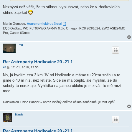
k
Nezbývá než věřit, že to stihnou vypluhovat, nebo že v Hodkovicích
stihne zapršet
Martin Gembec,
Astronomické události
EQ6 OnStep, WO FLT98+WO AFR-IV 0.8x, Omegon RC8 203/1624, ZWO ASI294MC
Pro, Canon 6Dmod
TH
Re: Astroparty Hodkovice 20.-21.1.
P
#8
17. 01. 2018, 22:55
ř
í
No, já bydlím cca 3 km JV od Hodkovic a máme tu 20cm sněhu a to
s
jsme o 40 m níž, než letiště. Sice se má oteplit, ale myslím, že do
p
ě
soboty to neroztaje. Vyhlídka na jasnou oblohu je mizivá. To mě mrzí
v
moc.
e
k
Dalekohled + bino Baader = obraz viděný oběma očima současně, je fakt lepší ...
Mash
Re: Astroparty Hodkovice 20.-21.1.