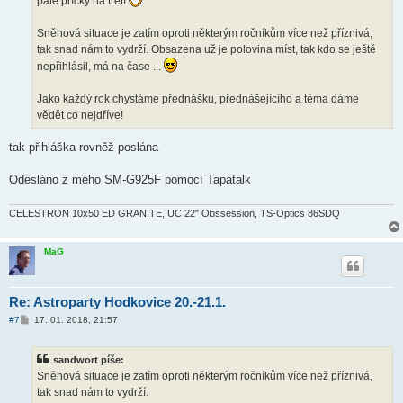
páté příčky na třetí
Sněhová situace je zatím oproti některým ročníkům více než příznivá,
tak snad nám to vydrží. Obsazena už je polovina míst, tak kdo se ještě
nepřihlásil, má na čase ...
Jako každý rok chystáme přednášku, přednášejícího a téma dáme
vědět co nejdříve!
tak přihláška rovněž poslána
Odesláno z mého SM-G925F pomocí Tapatalk
CELESTRON 10x50 ED GRANITE, UC 22" Obssession, TS-Optics 86SDQ
MaG
Re: Astroparty Hodkovice 20.-21.1.
P
#7
17. 01. 2018, 21:57
ř
í
s
sandwort píše:
p
ě
Sněhová situace je zatím oproti některým ročníkům více než příznivá,
v
tak snad nám to vydrží.
e