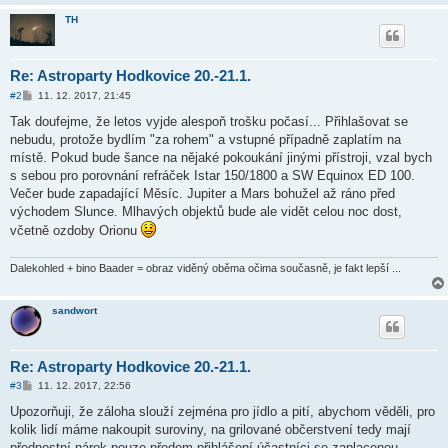
TH
Re: Astroparty Hodkovice 20.-21.1.
P
#2
11. 12. 2017, 21:45
ř
í
Tak doufejme, že letos vyjde alespoň trošku počasí... Přihlašovat se
s
nebudu, protože bydlím "za rohem" a vstupné případně zaplatím na
p
ě
místě. Pokud bude šance na nějaké pokoukání jinými přístroji, vzal bych
v
s sebou pro porovnání refráček Istar 150/1800 a SW Equinox ED 100.
e
k
Večer bude zapadající Měsíc. Jupiter a Mars bohužel až ráno před
východem Slunce. Mlhavých objektů bude ale vidět celou noc dost,
včetně ozdoby Orionu
Dalekohled + bino Baader = obraz viděný oběma očima současně, je fakt lepší ...
sandwort
Re: Astroparty Hodkovice 20.-21.1.
P
#3
11. 12. 2017, 22:56
ř
í
Upozorňuji, že záloha slouží zejména pro jídlo a pití, abychom věděli, pro
s
kolik lidí máme nakoupit suroviny, na grilované občerstvení tedy mají
p
ě
přednostní nárok pouze předem přihlášení účastníci se zaplacenou