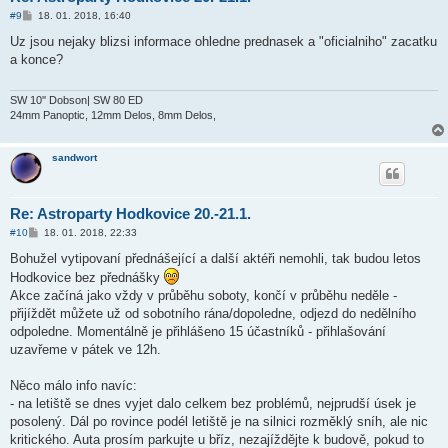
P
#9
18. 01. 2018, 16:40
ř
í
Uz jsou nejaky blizsi informace ohledne prednasek a "oficialniho" zacatku
s
a konce?
p
ě
v
e
SW 10'' Dobson| SW 80 ED
k
24mm Panoptic, 12mm Delos, 8mm Delos,
sandwort
Re: Astroparty Hodkovice 20.-21.1.
P
#10
18. 01. 2018, 22:33
ř
í
Bohužel vytipovaní přednášející a další aktéři nemohli, tak budou letos
s
Hodkovice bez přednášky
p
ě
Akce začíná jako vždy v průběhu soboty, končí v průběhu neděle -
v
přijíždět můžete už od sobotního rána/dopoledne, odjezd do nedělního
e
k
odpoledne. Momentálně je přihlášeno 15 účastníků - přihlašování
uzavřeme v pátek ve 12h.
Něco málo info navíc:
- na letiště se dnes vyjet dalo celkem bez problémů, nejprudší úsek je
posolený. Dál po rovince podél letiště je na silnici rozměklý sníh, ale nic
kritického. Auta prosím parkujte u bříz, nezajíždějte k budově, pokud to