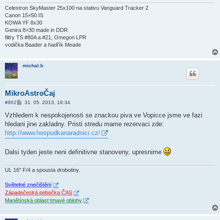
v
e
Celestron SkyMaster 25x100 na stativu Vanguard Tracker 2
k
Canon 15×50 IS
KOWA YF 8x30
Genira 8×30 made in DDR
filtry TS #80A a #21, Omegon LPR
vodička Baader a hadřík Meade
michal.b
MikroAstroČaj
P
#862
31. 05. 2013, 18:34
ř
í
Vzhledem k nespokojenosti se znackou piva ve Vopicce jsme ve fazi
s
hledani jine zakladny. Pristi stredu mame rezervaci zde:
p
ě
http://www.hospudkanaradnici.cz/
v
e
k
Dalsi tyden jeste neni definitivne stanoveny, upresnime
UL 16" F/4 a spousta drobotiny.
Světelné znečištění
Západočeská pobočka ČAS
Manětínská oblast tmavé oblohy