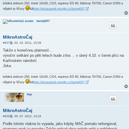
e
bóbiká dobson 250, triedr 10x50, CG5, equinox ED 80, lídlskop 70/700, Canon D350 a
k
nějaké ty fíčury
&&
http://picasaweb.google.cz/bartaj007
bartaj007
MikroAstroČaj
P
#857
03. 10. 2011, 15:29
ř
í
Takže s konečnou platností...
s
výroční setkání po pěti letech bude zítra ... v úterý 4.10. v černé plíci na
p
ě
Karlínském náměstí.
v
Jirka
e
k
bóbiká dobson 250, triedr 10x50, CG5, equinox ED 80, lídlskop 70/700, Canon D350 a
nějaké ty fíčury
&&
http://picasaweb.google.cz/bartaj007
Vejr
MikroAstroČaj
P
#858
05. 07. 2012, 13:16
ř
í
Podle tohoto vlakna to vypada, jako kdyby MAČ pomalu nefungoval,
s
nicmene opak je pravdou Takže pokud chce nekdo prijit a poklabosit,