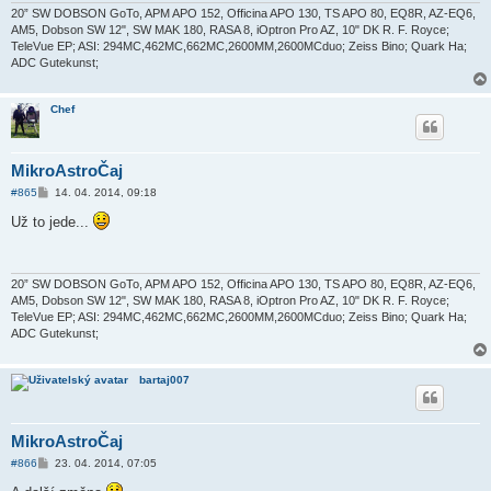
e
20” SW DOBSON GoTo, APM APO 152, Officina APO 130, TS APO 80, EQ8R, AZ-EQ6,
k
AM5, Dobson SW 12", SW MAK 180, RASA 8, iOptron Pro AZ, 10" DK R. F. Royce;
TeleVue EP; ASI: 294MC,462MC,662MC,2600MM,2600MCduo; Zeiss Bino; Quark Ha;
ADC Gutekunst;
Chef
MikroAstroČaj
P
#865
14. 04. 2014, 09:18
ř
í
Už to jede...
s
p
ě
v
e
20” SW DOBSON GoTo, APM APO 152, Officina APO 130, TS APO 80, EQ8R, AZ-EQ6,
k
AM5, Dobson SW 12", SW MAK 180, RASA 8, iOptron Pro AZ, 10" DK R. F. Royce;
TeleVue EP; ASI: 294MC,462MC,662MC,2600MM,2600MCduo; Zeiss Bino; Quark Ha;
ADC Gutekunst;
bartaj007
MikroAstroČaj
P
#866
23. 04. 2014, 07:05
ř
í