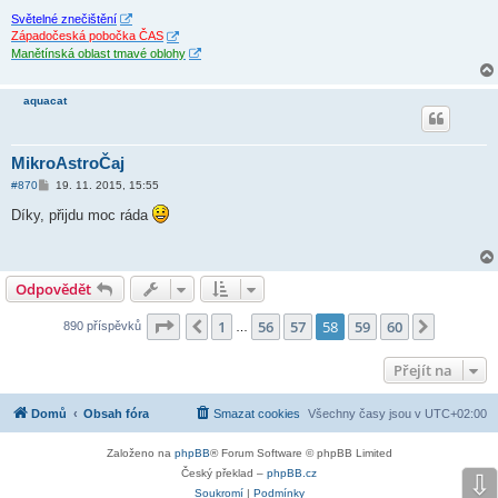
Světelné znečištění
Západočeská pobočka ČAS
Manětínská oblast tmavé oblohy
aquacat
MikroAstroČaj
P
#870
19. 11. 2015, 15:55
ř
í
Díky, přijdu moc ráda
s
p
ě
v
e
Odpovědět
k
Stránka
58
z
60
1
56
57
58
59
60
Předchozí
Další
890 příspěvků
…
Přejít na
Domů
Obsah fóra
Smazat cookies
Všechny časy jsou v
UTC+02:00
Založeno na
phpBB
® Forum Software © phpBB Limited
Český překlad –
phpBB.cz
⇩
Soukromí
|
Podmínky