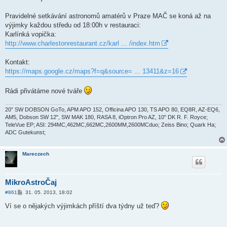
s
p
ě
Pravidelné setkávání astronomů amatérů v Praze MAČ se koná až na
v
výjimky každou středu od 18:00h v restauraci:
e
k
Karlínká vopička:
http://www.charlestonrestaurant.cz/karl ... /index.htm
Kontakt:
https://maps.google.cz/maps?f=q&source= ... 13411&z=16
Rádi přivátáme nové tváře
20” SW DOBSON GoTo, APM APO 152, Officina APO 130, TS APO 80, EQ8R, AZ-EQ6,
AM5, Dobson SW 12", SW MAK 180, RASA 8, iOptron Pro AZ, 10" DK R. F. Royce;
TeleVue EP; ASI: 294MC,462MC,662MC,2600MM,2600MCduo; Zeiss Bino; Quark Ha;
ADC Gutekunst;
Mareczech
MikroAstroČaj
P
#861
31. 05. 2013, 18:02
ř
í
Ví se o nějakých výjimkách příští dva týdny už teď?
s
p
ě