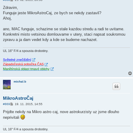
ř
í
Zdravim,
s
Funguje jeste MikroAstroCaj, ze bych se nekdy zastavil?
p
ě
Ahoj,
v
e
k
ano, MAC funguje, schazime se stale kazdou stredu a radi te uvitame.
Konkretni misto vetsinou domlouvame v utery, staci napsat soukromou
zpravu a ja dam vedet kdy a kde se budeme nachazet.
UL 16" F/4 a spousta drobotiny.
Světelné znečištění
Západočeská pobočka ČAS
Manětínská oblast tmavé oblohy
michal.b
MikroAstroČaj
P
#869
19. 11. 2015, 14:55
ř
í
Prijdte nekdy na Mikro astro caj, nove astrokurzisty uz jsme dlouho
s
neprivitali
p
ě
v
e
UL 16" F/4 a spousta drobotiny.
k