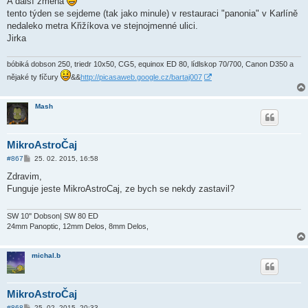
A další změna
s
tento týden se sejdeme (tak jako minule) v restauraci "panonia" v Karlíně
p
ě
nedaleko metra Křižíkova ve stejnojmenné ulici.
v
Jirka
e
k
bóbiká dobson 250, triedr 10x50, CG5, equinox ED 80, lídlskop 70/700, Canon D350 a
nějaké ty fíčury
&&
http://picasaweb.google.cz/bartaj007
Mash
MikroAstroČaj
P
#867
25. 02. 2015, 16:58
ř
í
Zdravim,
s
Funguje jeste MikroAstroCaj, ze bych se nekdy zastavil?
p
ě
v
e
SW 10'' Dobson| SW 80 ED
k
24mm Panoptic, 12mm Delos, 8mm Delos,
michal.b
MikroAstroČaj
P
#868
25. 02. 2015, 20:33