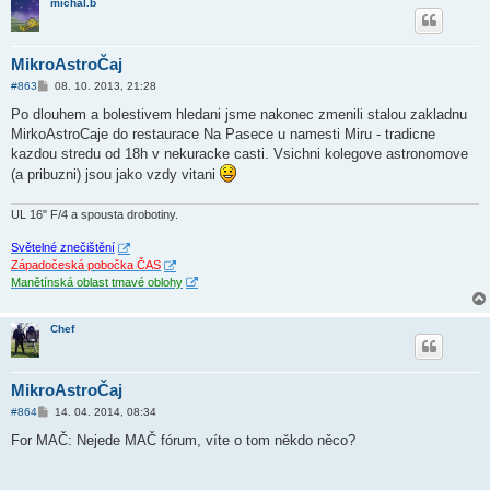
michal.b
MikroAstroČaj
P
#863
08. 10. 2013, 21:28
ř
í
Po dlouhem a bolestivem hledani jsme nakonec zmenili stalou zakladnu
s
MirkoAstroCaje do restaurace Na Pasece u namesti Miru - tradicne
p
ě
kazdou stredu od 18h v nekuracke casti. Vsichni kolegove astronomove
v
(a pribuzni) jsou jako vzdy vitani
e
k
UL 16" F/4 a spousta drobotiny.
Světelné znečištění
Západočeská pobočka ČAS
Manětínská oblast tmavé oblohy
Chef
MikroAstroČaj
P
#864
14. 04. 2014, 08:34
ř
í
For MAČ: Nejede MAČ fórum, víte o tom někdo něco?
s
p
ě
v