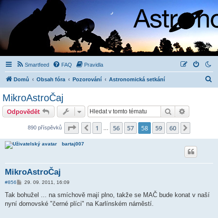
Smartfeed
FAQ
Pravidla
H
Domů
Obsah fóra
Pozorování
Astronomická setkání
l
MikroAstroČaj
e
Hledat
Pokročilé 
Odpovědět
d
a
Stránka
58
z
60
1
56
57
58
59
60
Předchozí
Další
890 příspěvků
…
t
bartaj007
MikroAstroČaj
P
#856
29. 09. 2011, 16:09
ř
í
Tak bohužel ... na smíchově mají plno, takže se MAČ bude konat v naší
s
nyní domovské "černé plíci" na Karlínském náměstí.
p
ě
v