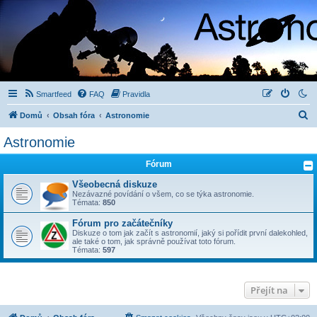
Smartfeed
FAQ
Pravidla
H
Domů
Obsah fóra
Astronomie
l
Astronomie
e
Fórum
d
a
Všeobecná diskuze
Nezávazné povídání o všem, co se týka astronomie.
t
Témata:
850
Fórum pro začátečníky
Diskuze o tom jak začít s astronomií, jaký si pořídit první dalekohled,
ale také o tom, jak správně používat toto fórum.
Témata:
597
Přejít na