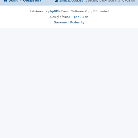
Domů
Obsah fóra
Smazat cookies
Všechny časy jsou v
UTC+02:00
Založeno na
phpBB
® Forum Software © phpBB Limited
Český překlad –
phpBB.cz
Soukromí
|
Podmínky