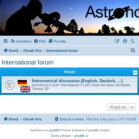
Smartfeed
FAQ
Pravidla
H
Domů
Obsah fóra
International forum
l
International forum
e
Fórum
d
a
Astronomical discussion (English, Deutsch, ...)
Astroforum is goin' international !!! Let's share the ideas worldwide...
t
Témata:
27
Přejít na
Domů
Obsah fóra
Smazat cookies
Všechny časy jsou v
UTC+02:00
Založeno na
phpBB
® Forum Software © phpBB Limited
Český překlad –
phpBB.cz