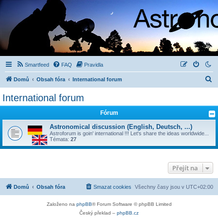
Smartfeed
FAQ
Pravidla
H
Domů
Obsah fóra
International forum
l
International forum
e
Fórum
d
a
Astronomical discussion (English, Deutsch, ...)
Astroforum is goin' international !!! Let's share the ideas worldwide...
t
Témata:
27
Přejít na
Domů
Obsah fóra
Smazat cookies
Všechny časy jsou v
UTC+02:00
Založeno na
phpBB
® Forum Software © phpBB Limited
Český překlad –
phpBB.cz