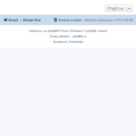
Přejít na
Domů
Obsah fóra
Smazat cookies
Všechny časy jsou v
UTC+02:00
Založeno na
phpBB
® Forum Software © phpBB Limited
Český překlad –
phpBB.cz
Soukromí
|
Podmínky