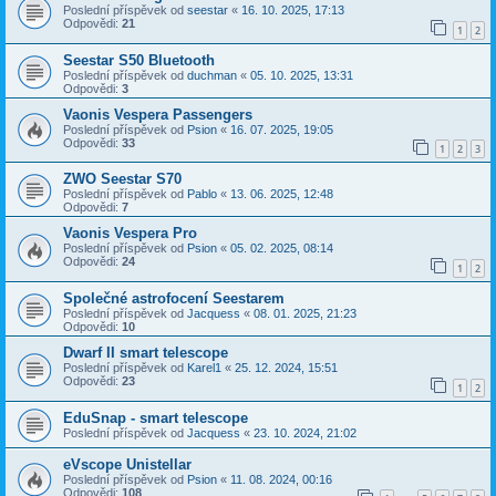
Poslední příspěvek od
seestar
«
16. 10. 2025, 17:13
Odpovědi:
21
1
2
Seestar S50 Bluetooth
Poslední příspěvek od
duchman
«
05. 10. 2025, 13:31
Odpovědi:
3
Vaonis Vespera Passengers
Poslední příspěvek od
Psion
«
16. 07. 2025, 19:05
Odpovědi:
33
1
2
3
ZWO Seestar S70
Poslední příspěvek od
Pablo
«
13. 06. 2025, 12:48
Odpovědi:
7
Vaonis Vespera Pro
Poslední příspěvek od
Psion
«
05. 02. 2025, 08:14
Odpovědi:
24
1
2
Společné astrofocení Seestarem
Poslední příspěvek od
Jacquess
«
08. 01. 2025, 21:23
Odpovědi:
10
Dwarf II smart telescope
Poslední příspěvek od
Karel1
«
25. 12. 2024, 15:51
Odpovědi:
23
1
2
EduSnap - smart telescope
Poslední příspěvek od
Jacquess
«
23. 10. 2024, 21:02
eVscope Unistellar
Poslední příspěvek od
Psion
«
11. 08. 2024, 00:16
Odpovědi:
108