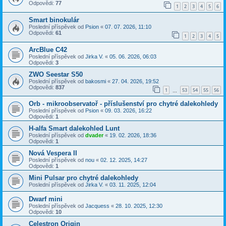
Odpovědi:
77
1
2
3
4
5
6
Smart binokulár
Poslední příspěvek od
Psion
«
07. 07. 2026, 11:10
Odpovědi:
61
1
2
3
4
5
ArcBlue C42
Poslední příspěvek od
Jirka V.
«
05. 06. 2026, 06:03
Odpovědi:
3
ZWO Seestar S50
Poslední příspěvek od
bakosmi
«
27. 04. 2026, 19:52
Odpovědi:
837
1
53
54
55
56
…
Orb - mikroobservatoř - příslušenství pro chytré dalekohledy
Poslední příspěvek od
Psion
«
09. 03. 2026, 16:22
Odpovědi:
1
H-alfa Smart dalekohled Lunt
Poslední příspěvek od
dvader
«
19. 02. 2026, 18:36
Odpovědi:
1
Nová Vespera II
Poslední příspěvek od
nou
«
02. 12. 2025, 14:27
Odpovědi:
1
Mini Pulsar pro chytré dalekohledy
Poslední příspěvek od
Jirka V.
«
03. 11. 2025, 12:04
Dwarf mini
Poslední příspěvek od
Jacquess
«
28. 10. 2025, 12:30
Odpovědi:
10
Celestron Origin