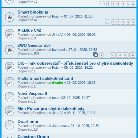
Odpovědi:
77
1
2
3
4
5
6
Smart binokulár
Poslední příspěvek od
Psion
«
07. 07. 2026, 11:10
Odpovědi:
61
1
2
3
4
5
ArcBlue C42
Poslední příspěvek od
Jirka V.
«
05. 06. 2026, 06:03
Odpovědi:
3
ZWO Seestar S50
Poslední příspěvek od
bakosmi
«
27. 04. 2026, 19:52
Odpovědi:
837
1
53
54
55
56
…
Orb - mikroobservatoř - příslušenství pro chytré dalekohledy
Poslední příspěvek od
Psion
«
09. 03. 2026, 16:22
Odpovědi:
1
H-alfa Smart dalekohled Lunt
Poslední příspěvek od
dvader
«
19. 02. 2026, 18:36
Odpovědi:
1
Nová Vespera II
Poslední příspěvek od
nou
«
02. 12. 2025, 14:27
Odpovědi:
1
Mini Pulsar pro chytré dalekohledy
Poslední příspěvek od
Jirka V.
«
03. 11. 2025, 12:04
Dwarf mini
Poslední příspěvek od
Jacquess
«
28. 10. 2025, 12:30
Odpovědi:
10
Celestron Origin