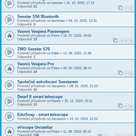
Poslední příspěvek od
seestar
«
16. 10. 2025, 17:13
Odpovědi:
21
1
2
Seestar S50 Bluetooth
Poslední příspěvek od
duchman
«
05. 10. 2025, 13:31
Odpovědi:
3
Vaonis Vespera Passengers
Poslední příspěvek od
Psion
«
16. 07. 2025, 19:05
Odpovědi:
33
1
2
3
ZWO Seestar S70
Poslední příspěvek od
Pablo
«
13. 06. 2025, 12:48
Odpovědi:
7
Vaonis Vespera Pro
Poslední příspěvek od
Psion
«
05. 02. 2025, 08:14
Odpovědi:
24
1
2
Společné astrofocení Seestarem
Poslední příspěvek od
Jacquess
«
08. 01. 2025, 21:23
Odpovědi:
10
Dwarf II smart telescope
Poslední příspěvek od
Karel1
«
25. 12. 2024, 15:51
Odpovědi:
23
1
2
EduSnap - smart telescope
Poslední příspěvek od
Jacquess
«
23. 10. 2024, 21:02
eVscope Unistellar
Poslední příspěvek od
Psion
«
11. 08. 2024, 00:16
Odpovědi:
108