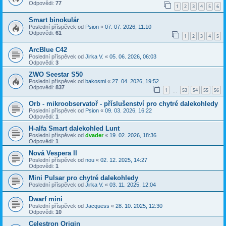
Odpovědi:
77
1
2
3
4
5
6
Smart binokulár
Poslední příspěvek od
Psion
«
07. 07. 2026, 11:10
Odpovědi:
61
1
2
3
4
5
ArcBlue C42
Poslední příspěvek od
Jirka V.
«
05. 06. 2026, 06:03
Odpovědi:
3
ZWO Seestar S50
Poslední příspěvek od
bakosmi
«
27. 04. 2026, 19:52
Odpovědi:
837
1
53
54
55
56
…
Orb - mikroobservatoř - příslušenství pro chytré dalekohledy
Poslední příspěvek od
Psion
«
09. 03. 2026, 16:22
Odpovědi:
1
H-alfa Smart dalekohled Lunt
Poslední příspěvek od
dvader
«
19. 02. 2026, 18:36
Odpovědi:
1
Nová Vespera II
Poslední příspěvek od
nou
«
02. 12. 2025, 14:27
Odpovědi:
1
Mini Pulsar pro chytré dalekohledy
Poslední příspěvek od
Jirka V.
«
03. 11. 2025, 12:04
Dwarf mini
Poslední příspěvek od
Jacquess
«
28. 10. 2025, 12:30
Odpovědi:
10
Celestron Origin