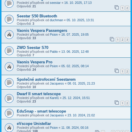
Poslední příspěvek od
seestar
«
16. 10. 2025, 17:13
Odpovědi:
21
1
2
Seestar S50 Bluetooth
Poslední příspěvek od
duchman
«
05. 10. 2025, 13:31
Odpovědi:
3
Vaonis Vespera Passengers
Poslední příspěvek od
Psion
«
16. 07. 2025, 19:05
Odpovědi:
33
1
2
3
ZWO Seestar S70
Poslední příspěvek od
Pablo
«
13. 06. 2025, 12:48
Odpovědi:
7
Vaonis Vespera Pro
Poslední příspěvek od
Psion
«
05. 02. 2025, 08:14
Odpovědi:
24
1
2
Společné astrofocení Seestarem
Poslední příspěvek od
Jacquess
«
08. 01. 2025, 21:23
Odpovědi:
10
Dwarf II smart telescope
Poslední příspěvek od
Karel1
«
25. 12. 2024, 15:51
Odpovědi:
23
1
2
EduSnap - smart telescope
Poslední příspěvek od
Jacquess
«
23. 10. 2024, 21:02
eVscope Unistellar
Poslední příspěvek od
Psion
«
11. 08. 2024, 00:16
Odpovědi:
108