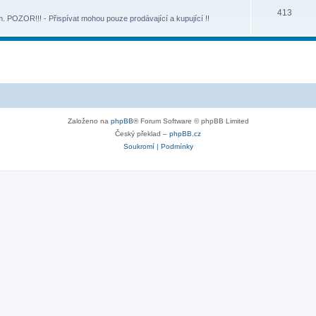
413
POZOR!!! - Přispívat mohou pouze prodávající a kupující !!
Založeno na
phpBB
® Forum Software © phpBB Limited
Český překlad –
phpBB.cz
Soukromí
|
Podmínky