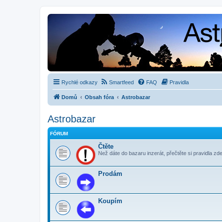
Rychlé odkazy
Smartfeed
FAQ
Pravidla
Domů
Obsah fóra
Astrobazar
Astrobazar
FÓRUM
Čtěte
Než dáte do bazaru inzerát, přečtěte si pravidla zde
Prodám
Koupím