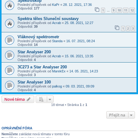
Spektroskop
Poslední příspěvek od
KaPr
«
28. 12. 2021, 17:36
Odpovědi:
177
1
9
10
11
12
…
Spektra těles Sluneční soustavy
Poslední příspěvek od
Acrab
«
25. 08. 2021, 12:27
Odpovědi:
39
1
2
3
Vláknový spektrometr
Poslední příspěvek od
Standa
«
16. 07. 2021, 08:24
Odpovědi:
14
Star Analyser 200
Poslední příspěvek od
Acrab
«
15. 06. 2021, 13:35
Odpovědi:
4
3C273 a Star Analyser 200
Poslední příspěvek od
MarekEx
«
14. 05. 2021, 14:23
Odpovědi:
3
Star Analyser 100
Poslední příspěvek od
palkog
«
09. 03. 2021, 09:09
Odpovědi:
4
Nové téma
18 témat • Stránka
1
z
1
Přejít na
OPRÁVNĚNÍ FÓRA
Nemůžete
zakládat nová témata v tomto fóru