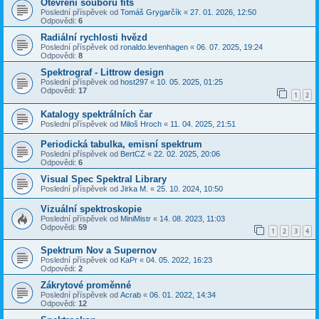
Otevření souborů fits
Poslední příspěvek od
Tomáš Grygarčík
«
27. 01. 2026, 12:50
Odpovědi:
6
Radiální rychlosti hvězd
Poslední příspěvek od
ronaldo.levenhagen
«
06. 07. 2025, 19:24
Odpovědi:
8
Spektrograf - Littrow design
Poslední příspěvek od
host297
«
10. 05. 2025, 01:25
Odpovědi:
17
1
2
Katalogy spektrálních čar
Poslední příspěvek od
Miloš Hroch
«
11. 04. 2025, 21:51
Periodická tabulka, emisní spektrum
Poslední příspěvek od
BertCZ
«
22. 02. 2025, 20:06
Odpovědi:
6
Visual Spec Spektral Library
Poslední příspěvek od
Jirka M.
«
25. 10. 2024, 10:50
Vizuální spektroskopie
Poslední příspěvek od
MiniMistr
«
14. 08. 2023, 11:03
Odpovědi:
59
1
2
3
4
Spektrum Nov a Supernov
Poslední příspěvek od
KaPr
«
04. 05. 2022, 16:23
Odpovědi:
2
Zákrytové proměnné
Poslední příspěvek od
Acrab
«
06. 01. 2022, 14:34
Odpovědi:
12