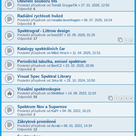
Otevření souborů fits
Poslední příspěvek od
Tomáš Grygarčík
«
27. 01. 2026, 12:50
Odpovědi:
6
Radiální rychlosti hvězd
Poslední příspěvek od
ronaldo.levenhagen
«
06. 07. 2025, 19:24
Odpovědi:
8
Spektrograf - Littrow design
Poslední příspěvek od
host297
«
10. 05. 2025, 01:25
Odpovědi:
17
1
2
Katalogy spektrálních čar
Poslední příspěvek od
Miloš Hroch
«
11. 04. 2025, 21:51
Periodická tabulka, emisní spektrum
Poslední příspěvek od
BertCZ
«
22. 02. 2025, 20:06
Odpovědi:
6
Visual Spec Spektral Library
Poslední příspěvek od
Jirka M.
«
25. 10. 2024, 10:50
Vizuální spektroskopie
Poslední příspěvek od
MiniMistr
«
14. 08. 2023, 11:03
Odpovědi:
59
1
2
3
4
Spektrum Nov a Supernov
Poslední příspěvek od
KaPr
«
04. 05. 2022, 16:23
Odpovědi:
2
Zákrytové proměnné
Poslední příspěvek od
Acrab
«
06. 01. 2022, 14:34
Odpovědi:
12