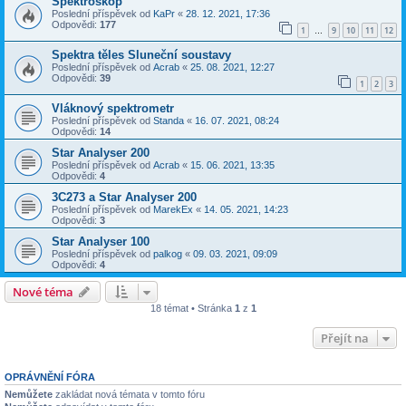
Spektroskop
Poslední příspěvek od
KaPr
«
28. 12. 2021, 17:36
Odpovědi:
177
1
9
10
11
12
…
Spektra těles Sluneční soustavy
Poslední příspěvek od
Acrab
«
25. 08. 2021, 12:27
Odpovědi:
39
1
2
3
Vláknový spektrometr
Poslední příspěvek od
Standa
«
16. 07. 2021, 08:24
Odpovědi:
14
Star Analyser 200
Poslední příspěvek od
Acrab
«
15. 06. 2021, 13:35
Odpovědi:
4
3C273 a Star Analyser 200
Poslední příspěvek od
MarekEx
«
14. 05. 2021, 14:23
Odpovědi:
3
Star Analyser 100
Poslední příspěvek od
palkog
«
09. 03. 2021, 09:09
Odpovědi:
4
Nové téma
18 témat • Stránka
1
z
1
Přejít na
OPRÁVNĚNÍ FÓRA
Nemůžete
zakládat nová témata v tomto fóru