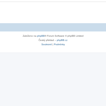
Založeno na
phpBB
® Forum Software © phpBB Limited
Český překlad –
phpBB.cz
Soukromí
|
Podmínky