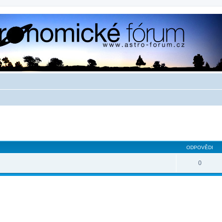
ilé hledání
ODPOVĚDI
0