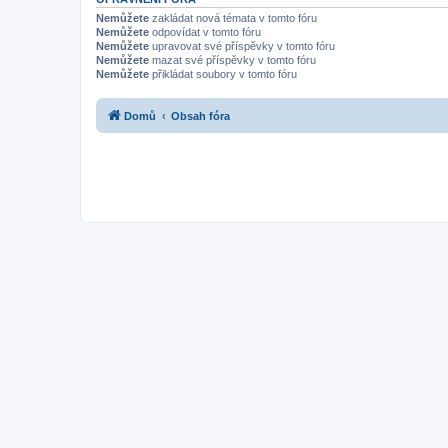
Nemůžete
zakládat nová témata v tomto fóru
Nemůžete
odpovídat v tomto fóru
Nemůžete
upravovat své příspěvky v tomto fóru
Nemůžete
mazat své příspěvky v tomto fóru
Nemůžete
přikládat soubory v tomto fóru
Domů
Obsah fóra