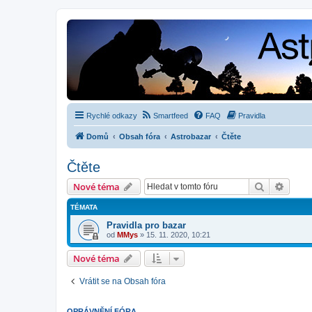
Rychlé odkazy
Smartfeed
FAQ
Pravidla
Domů
Obsah fóra
Astrobazar
Čtěte
Čtěte
Hledat
Pokroč
Nové téma
TÉMATA
Pravidla pro bazar
od
MMys
»
15. 11. 2020, 10:21
Nové téma
Vrátit se na Obsah fóra
OPRÁVNĚNÍ FÓRA