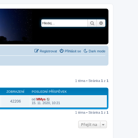
Hledat
Pokročilé hledání
Registrovat
Přihlásit se
Dark mode
1 téma • Stránka
1
z
1
ZOBRAZENÍ
POSLEDNÍ PŘÍSPĚVEK
od
MMys
42206
15. 11. 2020, 10:21
1 téma • Stránka
1
z
1
Přejít na