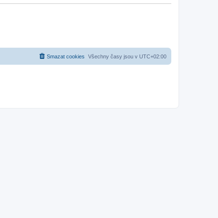
Smazat cookies
Všechny časy jsou v
UTC+02:00