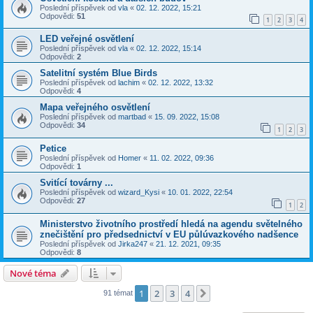
Poslední příspěvek od
vla
«
02. 12. 2022, 15:21
Odpovědi:
51
1
2
3
4
LED veřejné osvětlení
Poslední příspěvek od
vla
«
02. 12. 2022, 15:14
Odpovědi:
2
Satelitní systém Blue Birds
Poslední příspěvek od
lachim
«
02. 12. 2022, 13:32
Odpovědi:
4
Mapa veřejného osvětlení
Poslední příspěvek od
martbad
«
15. 09. 2022, 15:08
Odpovědi:
34
1
2
3
Petice
Poslední příspěvek od
Homer
«
11. 02. 2022, 09:36
Odpovědi:
1
Svitící továrny ...
Poslední příspěvek od
wizard_Kysi
«
10. 01. 2022, 22:54
Odpovědi:
27
1
2
Ministerstvo životního prostředí hledá na agendu světelného
znečištění pro předsednictví v EU půlúvazkového nadšence
Poslední příspěvek od
Jirka247
«
21. 12. 2021, 09:35
Odpovědi:
8
Nové téma
1
2
3
4
Další
91 témat