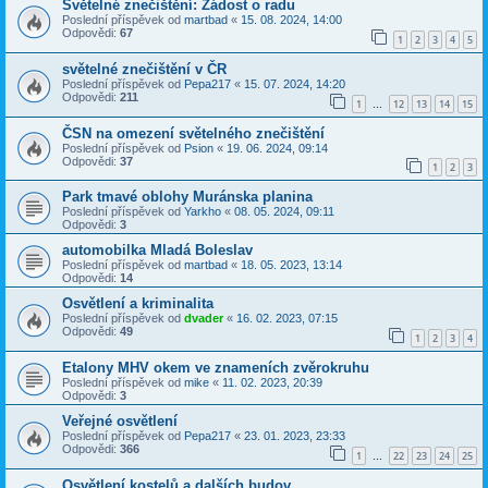
Světelné znečištění: Žádost o radu
Poslední příspěvek od
martbad
«
15. 08. 2024, 14:00
Odpovědi:
67
1
2
3
4
5
světelné znečištění v ČR
Poslední příspěvek od
Pepa217
«
15. 07. 2024, 14:20
Odpovědi:
211
1
12
13
14
15
…
ČSN na omezení světelného znečištění
Poslední příspěvek od
Psion
«
19. 06. 2024, 09:14
Odpovědi:
37
1
2
3
Park tmavé oblohy Muránska planina
Poslední příspěvek od
Yarkho
«
08. 05. 2024, 09:11
Odpovědi:
3
automobilka Mladá Boleslav
Poslední příspěvek od
martbad
«
18. 05. 2023, 13:14
Odpovědi:
14
Osvětlení a kriminalita
Poslední příspěvek od
dvader
«
16. 02. 2023, 07:15
Odpovědi:
49
1
2
3
4
Etalony MHV okem ve znameních zvěrokruhu
Poslední příspěvek od
mike
«
11. 02. 2023, 20:39
Odpovědi:
3
Veřejné osvětlení
Poslední příspěvek od
Pepa217
«
23. 01. 2023, 23:33
Odpovědi:
366
1
22
23
24
25
…
Osvětlení kostelů a dalších budov