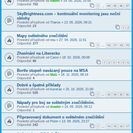
Poslední příspěvek od
hades
«
14. 05. 2026, 15:55
Odpovědi:
702
1
44
45
46
47
…
SkyBrightness.com – kontinuální monitoring jasu noční
oblohy
Poslední příspěvek od
Tharos
«
13. 05. 2026, 09:21
Odpovědi:
23
1
2
Mapy světelného znečištění
Poslední příspěvek od
nou
«
27. 04. 2026, 11:51
Odpovědi:
277
1
16
17
18
19
…
Zhasínání na Liberecku
Poslední příspěvek od
Cassi
«
18. 02. 2026, 00:08
Odpovědi:
86
1
2
3
4
5
6
Bortle stupeň navázaný pouze na MSA
Poslední příspěvek od
MaG
«
18. 11. 2025, 08:19
Odpovědi:
4
Dobré a špatné příklady
Poslední příspěvek od
kuceraz
«
25. 10. 2025, 21:00
Odpovědi:
526
1
33
34
35
36
…
Nápady pro boj se světelným znečištěním.
Poslední příspěvek od
dvader
«
14. 09. 2025, 09:12
Odpovědi:
1
Připravovaný dokument o světelném znečištění
Poslední příspěvek od
Psion
«
13. 09. 2025, 23:27
Odpovědi:
242
1
14
15
16
17
…