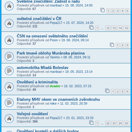
Světelné znečištění: Žádost o radu
Poslední příspěvek od
martbad
«
15. 08. 2024, 14:00
Odpovědi:
67
1
2
3
4
5
světelné znečištění v ČR
Poslední příspěvek od
Pepa217
«
15. 07. 2024, 14:20
Odpovědi:
211
1
12
13
14
15
…
ČSN na omezení světelného znečištění
Poslední příspěvek od
Psion
«
19. 06. 2024, 09:14
Odpovědi:
37
1
2
3
Park tmavé oblohy Muránska planina
Poslední příspěvek od
Yarkho
«
08. 05. 2024, 09:11
Odpovědi:
3
automobilka Mladá Boleslav
Poslední příspěvek od
martbad
«
18. 05. 2023, 13:14
Odpovědi:
14
Osvětlení a kriminalita
Poslední příspěvek od
dvader
«
16. 02. 2023, 07:15
Odpovědi:
49
1
2
3
4
Etalony MHV okem ve znameních zvěrokruhu
Poslední příspěvek od
mike
«
11. 02. 2023, 20:39
Odpovědi:
3
Veřejné osvětlení
Poslední příspěvek od
Pepa217
«
23. 01. 2023, 23:33
Odpovědi:
366
1
22
23
24
25
…
Osvětlení kostelů a dalších budov