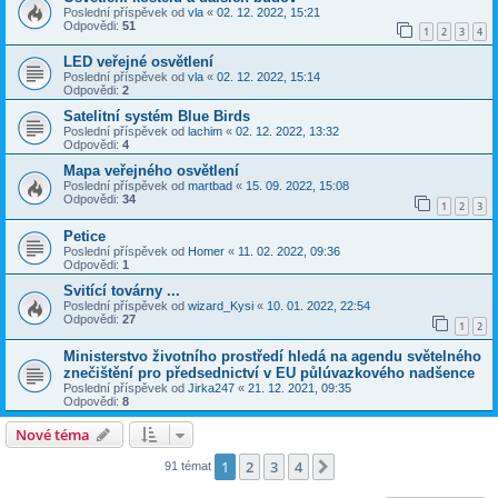
Poslední příspěvek od
vla
«
02. 12. 2022, 15:21
Odpovědi:
51
1
2
3
4
LED veřejné osvětlení
Poslední příspěvek od
vla
«
02. 12. 2022, 15:14
Odpovědi:
2
Satelitní systém Blue Birds
Poslední příspěvek od
lachim
«
02. 12. 2022, 13:32
Odpovědi:
4
Mapa veřejného osvětlení
Poslední příspěvek od
martbad
«
15. 09. 2022, 15:08
Odpovědi:
34
1
2
3
Petice
Poslední příspěvek od
Homer
«
11. 02. 2022, 09:36
Odpovědi:
1
Svitící továrny ...
Poslední příspěvek od
wizard_Kysi
«
10. 01. 2022, 22:54
Odpovědi:
27
1
2
Ministerstvo životního prostředí hledá na agendu světelného
znečištění pro předsednictví v EU půlúvazkového nadšence
Poslední příspěvek od
Jirka247
«
21. 12. 2021, 09:35
Odpovědi:
8
Nové téma
1
2
3
4
Další
91 témat