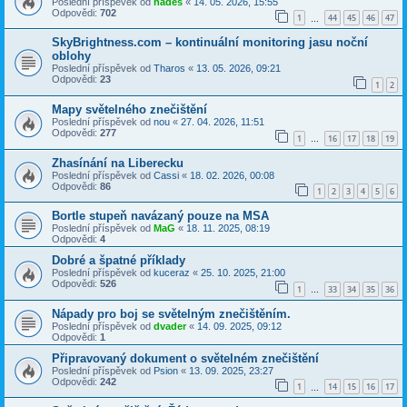
Poslední příspěvek od
hades
«
14. 05. 2026, 15:55
Odpovědi:
702
1
44
45
46
47
…
SkyBrightness.com – kontinuální monitoring jasu noční
oblohy
Poslední příspěvek od
Tharos
«
13. 05. 2026, 09:21
Odpovědi:
23
1
2
Mapy světelného znečištění
Poslední příspěvek od
nou
«
27. 04. 2026, 11:51
Odpovědi:
277
1
16
17
18
19
…
Zhasínání na Liberecku
Poslední příspěvek od
Cassi
«
18. 02. 2026, 00:08
Odpovědi:
86
1
2
3
4
5
6
Bortle stupeň navázaný pouze na MSA
Poslední příspěvek od
MaG
«
18. 11. 2025, 08:19
Odpovědi:
4
Dobré a špatné příklady
Poslední příspěvek od
kuceraz
«
25. 10. 2025, 21:00
Odpovědi:
526
1
33
34
35
36
…
Nápady pro boj se světelným znečištěním.
Poslední příspěvek od
dvader
«
14. 09. 2025, 09:12
Odpovědi:
1
Připravovaný dokument o světelném znečištění
Poslední příspěvek od
Psion
«
13. 09. 2025, 23:27
Odpovědi:
242
1
14
15
16
17
…