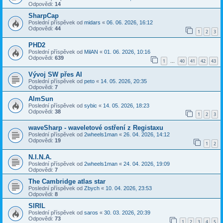
Odpovědi:
14
SharpCap
Poslední příspěvek od
midars
«
06. 06. 2026, 16:12
Odpovědi:
44
1
2
3
PHD2
Poslední příspěvek od
MilAN
«
01. 06. 2026, 10:16
Odpovědi:
639
1
40
41
42
43
…
Vývoj SW přes AI
Poslední příspěvek od
peto
«
14. 05. 2026, 20:35
Odpovědi:
7
AlmSun
Poslední příspěvek od
sybic
«
14. 05. 2026, 18:23
Odpovědi:
38
1
2
3
waveSharp - waveletové ostření z Registaxu
Poslední příspěvek od
2wheels1man
«
26. 04. 2026, 14:12
Odpovědi:
19
1
2
N.I.N.A.
Poslední příspěvek od
2wheels1man
«
24. 04. 2026, 19:09
Odpovědi:
7
The Cambridge atlas star
Poslední příspěvek od
Zbych
«
10. 04. 2026, 23:53
Odpovědi:
8
SIRIL
Poslední příspěvek od
saros
«
30. 03. 2026, 20:39
Odpovědi:
73
1
2
3
4
5