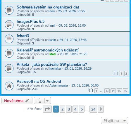
Software/systém na organizaci dat
Poslední příspěvek od
nou
«
25. 03. 2026, 21:22
Odpovědi:
5
ImagesPlus 6.5
Poslední příspěvek od
amil
«
09. 03. 2026, 16:00
Odpovědi:
9
fchart3
Poslední příspěvek od
ladin
«
24. 01. 2026, 17:46
Odpovědi:
3
Kalendář astronomických událostí
Poslední příspěvek od
MaG
«
20. 01. 2026, 21:25
Odpovědi:
8
Anketa - jaká používáte SW planetária?
Poslední příspěvek od
kamaka
«
13. 01. 2026, 16:29
Odpovědi:
15
1
2
Astrosoft na OS Android
Poslední příspěvek od
Astamangala
«
13. 01. 2026, 00:00
Odpovědi:
233
1
13
14
15
16
…
Nové téma
Stránka
1
z
24
1
2
3
4
5
24
Další
579 témat
…
Přejít na