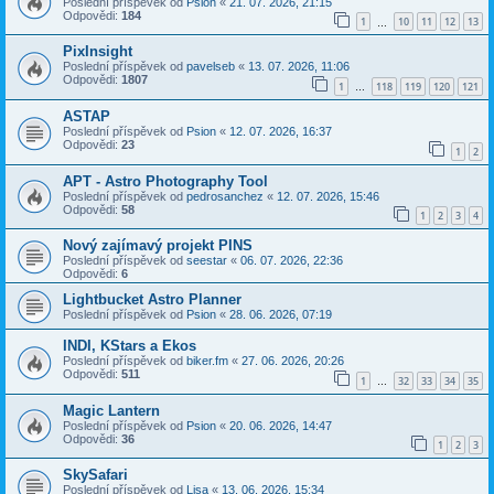
Poslední příspěvek od
Psion
«
21. 07. 2026, 21:15
Odpovědi:
184
1
10
11
12
13
…
PixInsight
Poslední příspěvek od
pavelseb
«
13. 07. 2026, 11:06
Odpovědi:
1807
1
118
119
120
121
…
ASTAP
Poslední příspěvek od
Psion
«
12. 07. 2026, 16:37
Odpovědi:
23
1
2
APT - Astro Photography Tool
Poslední příspěvek od
pedrosanchez
«
12. 07. 2026, 15:46
Odpovědi:
58
1
2
3
4
Nový zajímavý projekt PINS
Poslední příspěvek od
seestar
«
06. 07. 2026, 22:36
Odpovědi:
6
Lightbucket Astro Planner
Poslední příspěvek od
Psion
«
28. 06. 2026, 07:19
INDI, KStars a Ekos
Poslední příspěvek od
biker.fm
«
27. 06. 2026, 20:26
Odpovědi:
511
1
32
33
34
35
…
Magic Lantern
Poslední příspěvek od
Psion
«
20. 06. 2026, 14:47
Odpovědi:
36
1
2
3
SkySafari
Poslední příspěvek od
Lisa
«
13. 06. 2026, 15:34