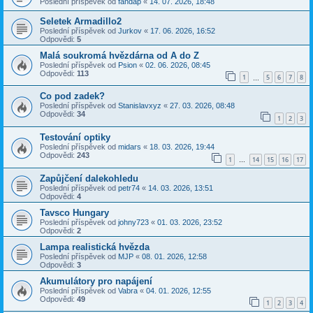
Poslední příspěvek od
fandap
«
14. 07. 2026, 18:48
Seletek Armadillo2
Poslední příspěvek od
Jurkov
«
17. 06. 2026, 16:52
Odpovědi:
5
Malá soukromá hvězdárna od A do Z
Poslední příspěvek od
Psion
«
02. 06. 2026, 08:45
Odpovědi:
113
1
5
6
7
8
…
Co pod zadek?
Poslední příspěvek od
Stanislavxyz
«
27. 03. 2026, 08:48
Odpovědi:
34
1
2
3
Testování optiky
Poslední příspěvek od
midars
«
18. 03. 2026, 19:44
Odpovědi:
243
1
14
15
16
17
…
Zapůjčení dalekohledu
Poslední příspěvek od
petr74
«
14. 03. 2026, 13:51
Odpovědi:
4
Tavsco Hungary
Poslední příspěvek od
johny723
«
01. 03. 2026, 23:52
Odpovědi:
2
Lampa realistická hvězda
Poslední příspěvek od
MJP
«
08. 01. 2026, 12:58
Odpovědi:
3
Akumulátory pro napájení
Poslední příspěvek od
Vabra
«
04. 01. 2026, 12:55
Odpovědi:
49
1
2
3
4