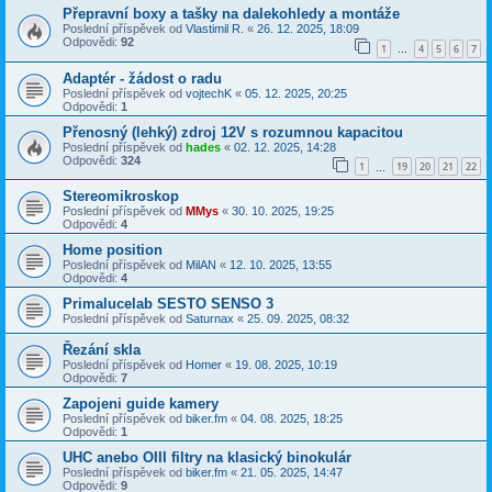
Přepravní boxy a tašky na dalekohledy a montáže
Poslední příspěvek od
Vlastimil R.
«
26. 12. 2025, 18:09
Odpovědi:
92
1
4
5
6
7
…
Adaptér - žádost o radu
Poslední příspěvek od
vojtechK
«
05. 12. 2025, 20:25
Odpovědi:
1
Přenosný (lehký) zdroj 12V s rozumnou kapacitou
Poslední příspěvek od
hades
«
02. 12. 2025, 14:28
Odpovědi:
324
1
19
20
21
22
…
Stereomikroskop
Poslední příspěvek od
MMys
«
30. 10. 2025, 19:25
Odpovědi:
4
Home position
Poslední příspěvek od
MilAN
«
12. 10. 2025, 13:55
Odpovědi:
4
Primalucelab SESTO SENSO 3
Poslední příspěvek od
Saturnax
«
25. 09. 2025, 08:32
Řezání skla
Poslední příspěvek od
Homer
«
19. 08. 2025, 10:19
Odpovědi:
7
Zapojeni guide kamery
Poslední příspěvek od
biker.fm
«
04. 08. 2025, 18:25
Odpovědi:
1
UHC anebo OIII filtry na klasický binokulár
Poslední příspěvek od
biker.fm
«
21. 05. 2025, 14:47
Odpovědi:
9