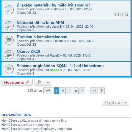
Z jakého materiálu by mělo být zrcadlo?
Poslední příspěvek od
host297
«
10. 05. 2025, 02:27
Odpovědi:
23
1
2
Náhradní díl na bino APM
Poslední příspěvek od
vojtechK
«
25. 04. 2025, 22:40
Odpovědi:
2
Problém s komakorektorem
Poslední příspěvek od
69Ocicml
«
23. 04. 2025, 14:53
Odpovědi:
13
Očnice DK19
Poslední příspěvek od
Pavel7
«
02. 04. 2025, 17:42
Odpovědi:
4
Schéma originálního SQM-L 1.1 od Unihedronu
Poslední příspěvek od
hades
«
29. 03. 2025, 12:38
Odpovědi:
1
Nové téma
Stránka
1
z
12
1
2
3
4
5
12
Další
285 témat
…
Přejít na
OPRÁVNĚNÍ FÓRA
Nemůžete
zakládat nová témata v tomto fóru
Nemůžete
odpovídat v tomto fóru
Nemůžete
upravovat své příspěvky v tomto fóru