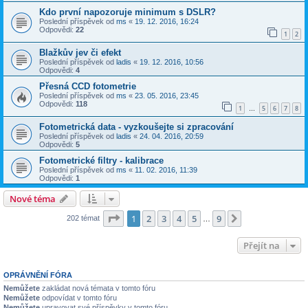
Kdo první napozoruje minimum s DSLR?
Poslední příspěvek od
ms
«
19. 12. 2016, 16:24
Odpovědi:
22
1
2
Blažkův jev či efekt
Poslední příspěvek od
ladis
«
19. 12. 2016, 10:56
Odpovědi:
4
Přesná CCD fotometrie
Poslední příspěvek od
ms
«
23. 05. 2016, 23:45
Odpovědi:
118
1
5
6
7
8
…
Fotometrická data - vyzkoušejte si zpracování
Poslední příspěvek od
ladis
«
24. 04. 2016, 20:59
Odpovědi:
5
Fotometrické filtry - kalibrace
Poslední příspěvek od
ms
«
11. 02. 2016, 11:39
Odpovědi:
1
Nové téma
Stránka
1
z
9
1
2
3
4
5
9
Další
202 témat
…
Přejít na
OPRÁVNĚNÍ FÓRA
Nemůžete
zakládat nová témata v tomto fóru
Nemůžete
odpovídat v tomto fóru
Nemůžete
upravovat své příspěvky v tomto fóru