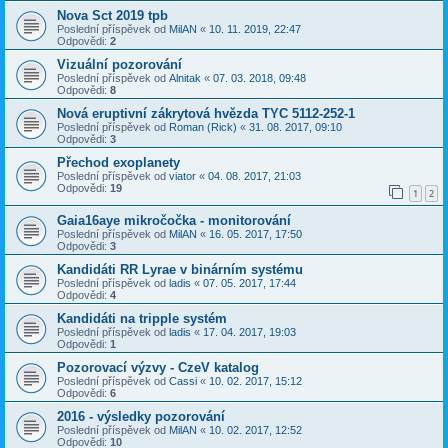
Nova Sct 2019 tpb
Poslední příspěvek od
MilAN
«
10. 11. 2019, 22:47
Odpovědi:
2
Vizuální pozorování
Poslední příspěvek od
Alnitak
«
07. 03. 2018, 09:48
Odpovědi:
8
Nová eruptivní zákrytová hvězda TYC 5112-252-1
Poslední příspěvek od
Roman (Rick)
«
31. 08. 2017, 09:10
Odpovědi:
3
Přechod exoplanety
Poslední příspěvek od
viator
«
04. 08. 2017, 21:03
Odpovědi:
19
1
2
Gaia16aye mikročočka - monitorování
Poslední příspěvek od
MilAN
«
16. 05. 2017, 17:50
Odpovědi:
3
Kandidáti RR Lyrae v binárním systému
Poslední příspěvek od
ladis
«
07. 05. 2017, 17:44
Odpovědi:
4
Kandidáti na tripple systém
Poslední příspěvek od
ladis
«
17. 04. 2017, 19:03
Odpovědi:
1
Pozorovací výzvy - CzeV katalog
Poslední příspěvek od
Cassi
«
10. 02. 2017, 15:12
Odpovědi:
6
2016 - výsledky pozorování
Poslední příspěvek od
MilAN
«
10. 02. 2017, 12:52
Odpovědi:
10