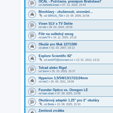
OCAL - Požičanie, prenájom Bratislava?
od
2wheels1man
»
07. 12. 2025, 19:44
Binohlavy - zkušenosti, srovnání...
od
SIRIUS_758
»
19. 09. 2009, 20:58
Vixen SLV x TV Delite
od
vla
»
28. 04. 2024, 18:59
Filtr na světelný smog
od
petr74
»
16. 11. 2025, 14:10
Okulár pro Mak 127/1500
od
pinot
»
02. 03. 2007, 03:13
Explore Scientific 82°
od
tom970@seznam.cz
»
13. 01. 2013, 13:31
Telrad alebo Rigel
od
Survi
»
25. 10. 2025, 15:37
Hyperion 3,5/5/8/13/17/21/24mm
od
mk2
»
26. 09. 2011, 18:58
Founder Optics vs. Omegon LE
od
han-shan
»
07. 09. 2025, 13:08
Okulárový adaptér 1.25" pro 2" okuláry
od
Beda
»
15. 08. 2025, 15:10
Zenitová zrcátka