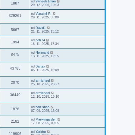
od
2wheels1man
1887
29. 12. 2025, 10:03
od
Vlastimil R.
329261
29. 11. 2025, 05:00
od
David1
5667
21. 11. 2025, 13:12
od
petr74
1994
16. 11. 2025, 17:34
od
Normand
8475
13. 11. 2025, 12:15
od
Bartex
43785
05. 11. 2025, 16:09
od
armichael
2070
25. 10. 2025, 23:27
od
armichael
36449
12. 10. 2025, 15:10
od
han-shan
1878
07. 09. 2025, 13:08
od
Marwingarden
2182
17. 08. 2025, 09:05
od
Yarkho
119906