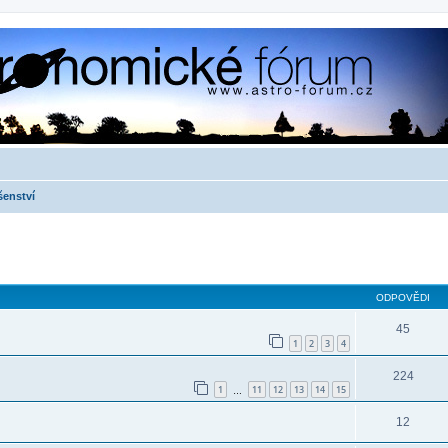
šenství
ilé hledání
ODPOVĚDI
45
1
2
3
4
224
1
11
12
13
14
15
…
12