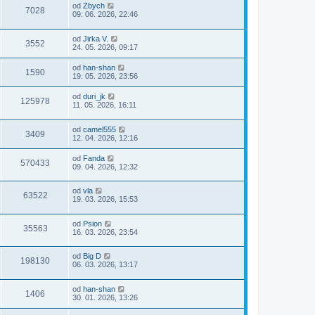
od
Zbych
7028
09. 06. 2026, 22:46
od
Jirka V.
3552
24. 05. 2026, 09:17
od
han-shan
1590
19. 05. 2026, 23:56
od
duri_jk
125978
11. 05. 2026, 16:11
od
camel555
3409
12. 04. 2026, 12:16
od
Fanda
570433
09. 04. 2026, 12:32
od
vla
63522
19. 03. 2026, 15:53
od
Psion
35563
16. 03. 2026, 23:54
od
Big D
198130
06. 03. 2026, 13:17
od
han-shan
1406
30. 01. 2026, 13:26