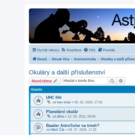
Rychlé odkazy
Smartfeed
FAQ
Pravidla
Domů
Obsah fóra
Astrotechnika
Okuláry a další příslu
Okuláry a další příslušenství
Hledat
Pokroč
Nové téma
TÉMATA
UHC filtr
od
han-shan
»
05. 02. 2025, 17:52
Planetární okulár
od
dirka
»
12. 05. 2011, 08:06
Baader AstroSolar na triedr?
od
Miloš Žák
»
09. 07. 2026, 17:25