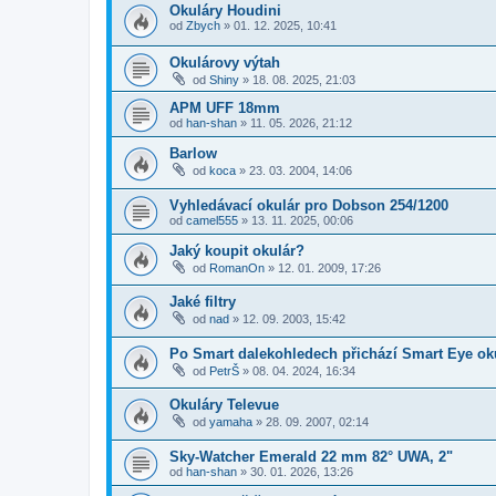
Okuláry Houdini
od
Zbych
»
01. 12. 2025, 10:41
Okulárovy výtah
od
Shiny
»
18. 08. 2025, 21:03
APM UFF 18mm
od
han-shan
»
11. 05. 2026, 21:12
Barlow
od
koca
»
23. 03. 2004, 14:06
Vyhledávací okulár pro Dobson 254/1200
od
camel555
»
13. 11. 2025, 00:06
Jaký koupit okulár?
od
RomanOn
»
12. 01. 2009, 17:26
Jaké filtry
od
nad
»
12. 09. 2003, 15:42
Po Smart dalekohledech přichází Smart Eye ok
od
PetrŠ
»
08. 04. 2024, 16:34
Okuláry Televue
od
yamaha
»
28. 09. 2007, 02:14
Sky-Watcher Emerald 22 mm 82° UWA, 2"
od
han-shan
»
30. 01. 2026, 13:26