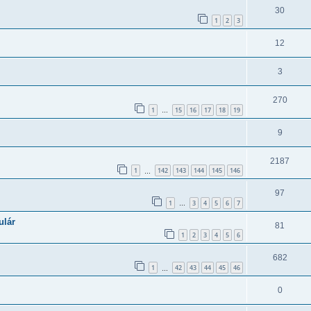
30
1
2
3
12
3
270
1
15
16
17
18
19
…
9
2187
1
142
143
144
145
146
…
97
1
3
4
5
6
7
…
ulár
81
1
2
3
4
5
6
682
1
42
43
44
45
46
…
0