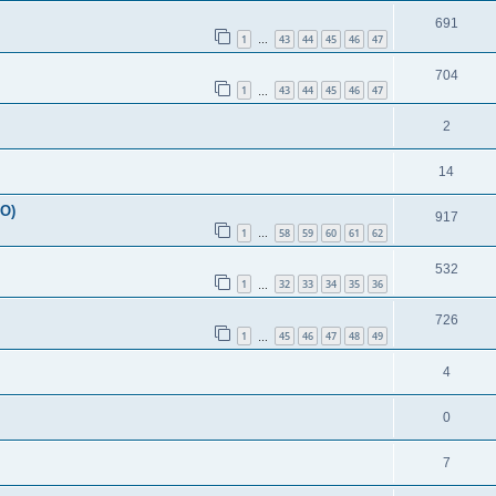
691
1
43
44
45
46
47
…
704
1
43
44
45
46
47
…
2
14
FO)
917
1
58
59
60
61
62
…
532
1
32
33
34
35
36
…
726
1
45
46
47
48
49
…
4
0
7