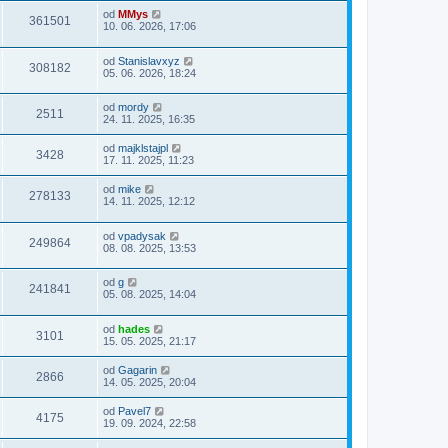
od
MMys
361501
10. 06. 2026, 17:06
od
Stanislavxyz
308182
05. 06. 2026, 18:24
od
mordy
2511
24. 11. 2025, 16:35
od
majklstajpl
3428
17. 11. 2025, 11:23
od
mike
278133
14. 11. 2025, 12:12
od
vpadysak
249864
08. 08. 2025, 13:53
od
g
241841
05. 08. 2025, 14:04
od
hades
3101
15. 05. 2025, 21:17
od
Gagarin
2866
14. 05. 2025, 20:04
od
Pavel7
4175
19. 09. 2024, 22:58