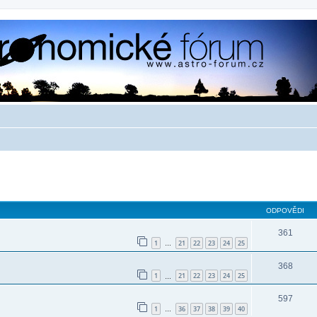
ilé hledání
ODPOVĚDI
361
1
21
22
23
24
25
…
368
1
21
22
23
24
25
…
597
1
36
37
38
39
40
…