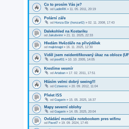
Co to prosím Vás je?
od
LadinRK
»
11. 05. 2011, 20:19
Polární záře
od
Honza Ebr (honza42)
»
02. 11. 2008, 17:43
Dalekohled na Kostariku
od
Jakubvimr
»
21. 11. 2025, 22:33
Hledám Hvězdáře na přivýdělek
od
majklstajpl
»
16. 11. 2025, 12:30
Viděl jsem neidentifikovaný úkaz na obloze (U
od
josef01
»
10. 10. 2005, 14:05
Kreslíme vesmír
od
Artaban
»
17. 02. 2011, 17:51
Hlásím velmi dobrý seeing!!!
od
Cztwerec
»
20. 09. 2012, 11:04
Přelet ISS
od
Gagarin
»
15. 05. 2025, 16:37
Mapy severní oblohy
od
Gagarin
»
14. 05. 2025, 20:04
Ovládání montáže notebookem pres wifinu
od
Pavel7
»
19. 09. 2024, 17:45