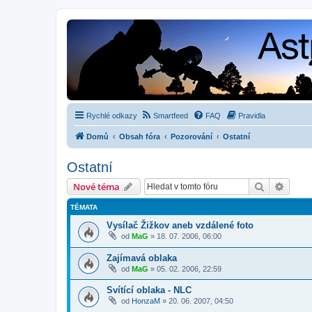
Rychlé odkazy
Smartfeed
FAQ
Pravidla
Domů
Obsah fóra
Pozorování
Ostatní
Ostatní
Hledat
Pokroč
Nové téma
TÉMATA
Vysílač Žižkov aneb vzdálené foto
od
MaG
»
18. 07. 2006, 06:00
Zajímavá oblaka
od
MaG
»
05. 02. 2006, 22:59
Svítící oblaka - NLC
od
HonzaM
»
20. 06. 2007, 04:50