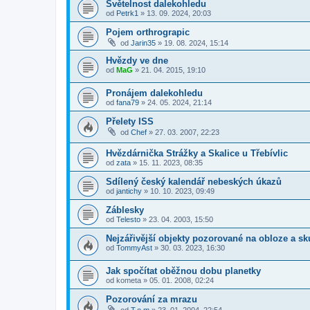
Světelnost dalekohledu
od
Petrk1
»
13. 09. 2024, 20:03
Pojem orthrograpic
od
Jarin35
»
19. 08. 2024, 15:14
Hvězdy ve dne
od
MaG
»
21. 04. 2015, 19:10
Pronájem dalekohledu
od
fana79
»
24. 05. 2024, 21:14
Přelety ISS
od
Chef
»
27. 03. 2007, 22:23
Hvězdárnička Strážky a Skalice u Třebívlic
od
zata
»
15. 11. 2023, 08:35
Sdílený český kalendář nebeských úkazů
od
jantichy
»
10. 10. 2023, 09:49
Záblesky
od
Telesto
»
23. 04. 2003, 15:50
Nejzářivější objekty pozorované na obloze a sk
od
TommyAst
»
30. 03. 2023, 16:30
Jak spočítat oběžnou dobu planetky
od
kometa
»
05. 01. 2008, 02:24
Pozorování za mrazu