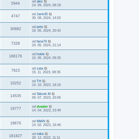
od
alex
5944
14. 09. 2024, 08:18
od
Jarin35
4747
30. 08. 2024, 14:02
od
peto
30882
16. 06. 2024, 20:42
od
fana79
7328
24. 05. 2024, 21:14
od
hokle
188176
15. 05. 2024, 09:35
od
zata
7923
15. 11. 2023, 08:35
od
TH
10252
14. 10. 2023, 18:16
od
Slávek.M
14535
09. 07. 2023, 20:05
od
dvader
19777
14. 04. 2023, 23:49
od
MilAN
19670
14. 02. 2023, 16:46
od
mike
181827
28. 12. 2022, 11:11