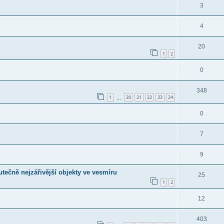
3
4
20
1
2
0
348
1
20
21
22
23
24
…
0
7
9
utečně nejzářivější objekty ve vesmíru
25
1
2
12
403