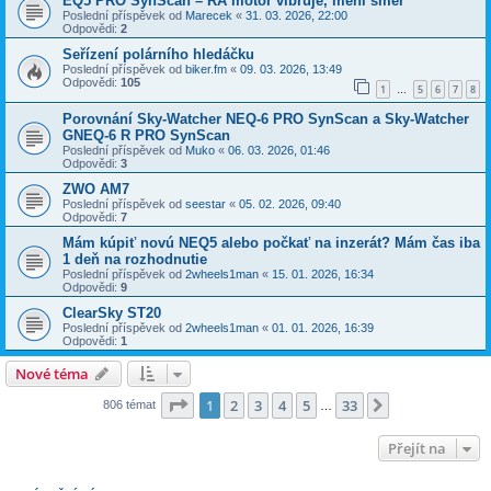
EQ5 PRO SynScan – RA motor vibruje, mení smer
Poslední příspěvek od
Marecek
«
31. 03. 2026, 22:00
Odpovědi:
2
Seřízení polárního hledáčku
Poslední příspěvek od
biker.fm
«
09. 03. 2026, 13:49
Odpovědi:
105
1
5
6
7
8
…
Porovnání Sky-Watcher NEQ-6 PRO SynScan a Sky-Watcher
GNEQ-6 R PRO SynScan
Poslední příspěvek od
Muko
«
06. 03. 2026, 01:46
Odpovědi:
3
ZWO AM7
Poslední příspěvek od
seestar
«
05. 02. 2026, 09:40
Odpovědi:
7
Mám kúpiť novú NEQ5 alebo počkať na inzerát? Mám čas iba
1 deň na rozhodnutie
Poslední příspěvek od
2wheels1man
«
15. 01. 2026, 16:34
Odpovědi:
9
ClearSky ST20
Poslední příspěvek od
2wheels1man
«
01. 01. 2026, 16:39
Odpovědi:
1
Nové téma
Stránka
1
z
33
1
2
3
4
5
33
Další
806 témat
…
Přejít na