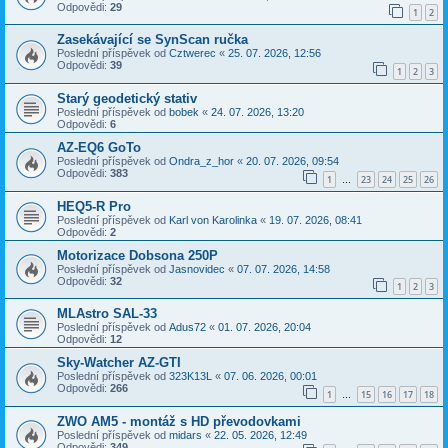
Odpovědi:
29
1
2
Zasekávající se SynScan ručka
Poslední příspěvek od
Cztwerec
«
25. 07. 2026, 12:56
Odpovědi:
39
1
2
3
Starý geodetický stativ
Poslední příspěvek od
bobek
«
24. 07. 2026, 13:20
Odpovědi:
6
AZ-EQ6 GoTo
Poslední příspěvek od
Ondra_z_hor
«
20. 07. 2026, 09:54
Odpovědi:
383
1
23
24
25
26
…
HEQ5-R Pro
Poslední příspěvek od
Karl von Karolinka
«
19. 07. 2026, 08:41
Odpovědi:
2
Motorizace Dobsona 250P
Poslední příspěvek od
Jasnovidec
«
07. 07. 2026, 14:58
Odpovědi:
32
1
2
3
MLAstro SAL-33
Poslední příspěvek od
Adus72
«
01. 07. 2026, 20:04
Odpovědi:
12
Sky-Watcher AZ-GTI
Poslední příspěvek od
323K13L
«
07. 06. 2026, 00:01
Odpovědi:
266
1
15
16
17
18
…
ZWO AM5 - montáž s HD převodovkami
Poslední příspěvek od
midars
«
22. 05. 2026, 12:49
Odpovědi:
349