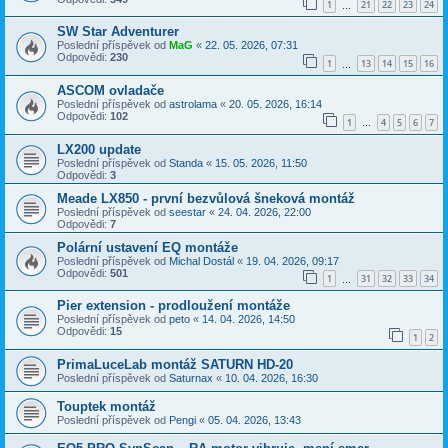
1
21
22
23
24
…
SW Star Adventurer
Poslední příspěvek od
MaG
«
22. 05. 2026, 07:31
Odpovědi:
230
1
13
14
15
16
…
ASCOM ovladače
Poslední příspěvek od
astrolama
«
20. 05. 2026, 16:14
Odpovědi:
102
1
4
5
6
7
…
LX200 update
Poslední příspěvek od
Standa
«
15. 05. 2026, 11:50
Odpovědi:
3
Meade LX850 - první bezvůlová šneková montáž
Poslední příspěvek od
seestar
«
24. 04. 2026, 22:00
Odpovědi:
7
Polární ustavení EQ montáže
Poslední příspěvek od
Michal Dostál
«
19. 04. 2026, 09:17
Odpovědi:
501
1
31
32
33
34
…
Pier extension - prodloužení montáže
Poslední příspěvek od
peto
«
14. 04. 2026, 14:50
Odpovědi:
15
1
2
PrimaLuceLab montáž SATURN HD-20
Poslední příspěvek od
Saturnax
«
10. 04. 2026, 16:30
Touptek montáž
Poslední příspěvek od
Pengi
«
05. 04. 2026, 13:43