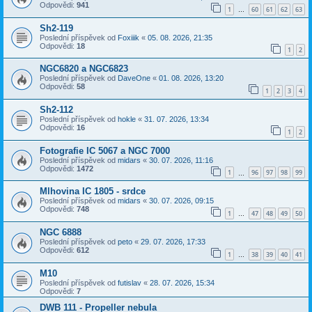
Odpovědi:
941
1
60
61
62
63
…
Sh2-119
Poslední příspěvek od
Foxiiik
«
05. 08. 2026, 21:35
Odpovědi:
18
1
2
NGC6820 a NGC6823
Poslední příspěvek od
DaveOne
«
01. 08. 2026, 13:20
Odpovědi:
58
1
2
3
4
Sh2-112
Poslední příspěvek od
hokle
«
31. 07. 2026, 13:34
Odpovědi:
16
1
2
Fotografie IC 5067 a NGC 7000
Poslední příspěvek od
midars
«
30. 07. 2026, 11:16
Odpovědi:
1472
1
96
97
98
99
…
Mlhovina IC 1805 - srdce
Poslední příspěvek od
midars
«
30. 07. 2026, 09:15
Odpovědi:
748
1
47
48
49
50
…
NGC 6888
Poslední příspěvek od
peto
«
29. 07. 2026, 17:33
Odpovědi:
612
1
38
39
40
41
…
M10
Poslední příspěvek od
futislav
«
28. 07. 2026, 15:34
Odpovědi:
7
DWB 111 - Propeller nebula