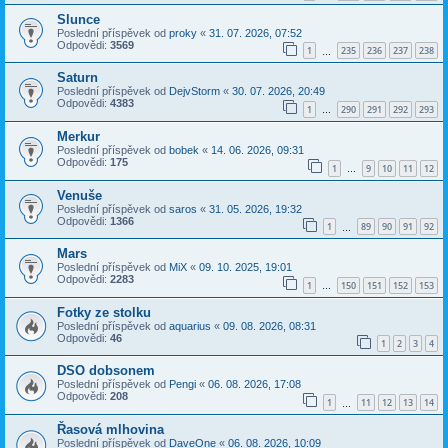
Slunce
Poslední příspěvek od
proky
«
31. 07. 2026, 07:52
Odpovědi:
3569
1
235
236
237
238
…
Saturn
Poslední příspěvek od
DejvStorm
«
30. 07. 2026, 20:49
Odpovědi:
4383
1
290
291
292
293
…
Merkur
Poslední příspěvek od
bobek
«
14. 06. 2026, 09:31
Odpovědi:
175
1
9
10
11
12
…
Venuše
Poslední příspěvek od
saros
«
31. 05. 2026, 19:32
Odpovědi:
1366
1
89
90
91
92
…
Mars
Poslední příspěvek od
MiX
«
09. 10. 2025, 19:01
Odpovědi:
2283
1
150
151
152
153
…
Fotky ze stolku
Poslední příspěvek od
aquarius
«
09. 08. 2026, 08:31
Odpovědi:
46
1
2
3
4
DSO dobsonem
Poslední příspěvek od
Pengi
«
06. 08. 2026, 17:08
Odpovědi:
208
1
11
12
13
14
…
Řasová mlhovina
Poslední příspěvek od
DaveOne
«
06. 08. 2026, 10:09