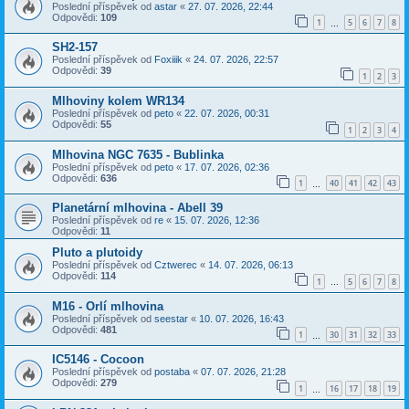
Poslední příspěvek od
astar
«
27. 07. 2026, 22:44
Odpovědi:
109
1
5
6
7
8
…
SH2-157
Poslední příspěvek od
Foxiiik
«
24. 07. 2026, 22:57
Odpovědi:
39
1
2
3
Mlhoviny kolem WR134
Poslední příspěvek od
peto
«
22. 07. 2026, 00:31
Odpovědi:
55
1
2
3
4
Mlhovina NGC 7635 - Bublinka
Poslední příspěvek od
peto
«
17. 07. 2026, 02:36
Odpovědi:
636
1
40
41
42
43
…
Planetární mlhovina - Abell 39
Poslední příspěvek od
re
«
15. 07. 2026, 12:36
Odpovědi:
11
Pluto a plutoidy
Poslední příspěvek od
Cztwerec
«
14. 07. 2026, 06:13
Odpovědi:
114
1
5
6
7
8
…
M16 - Orlí mlhovina
Poslední příspěvek od
seestar
«
10. 07. 2026, 16:43
Odpovědi:
481
1
30
31
32
33
…
IC5146 - Cocoon
Poslední příspěvek od
postaba
«
07. 07. 2026, 21:28
Odpovědi:
279
1
16
17
18
19
…