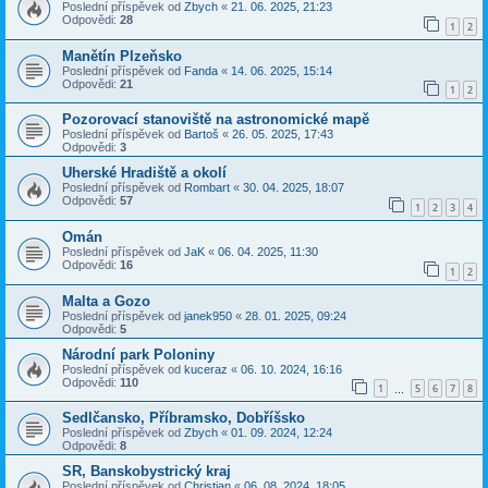
Poslední příspěvek od
Zbych
«
21. 06. 2025, 21:23
Odpovědi:
28
1
2
Manětín Plzeňsko
Poslední příspěvek od
Fanda
«
14. 06. 2025, 15:14
Odpovědi:
21
1
2
Pozorovací stanoviště na astronomické mapě
Poslední příspěvek od
Bartoš
«
26. 05. 2025, 17:43
Odpovědi:
3
Uherské Hradiště a okolí
Poslední příspěvek od
Rombart
«
30. 04. 2025, 18:07
Odpovědi:
57
1
2
3
4
Omán
Poslední příspěvek od
JaK
«
06. 04. 2025, 11:30
Odpovědi:
16
1
2
Malta a Gozo
Poslední příspěvek od
janek950
«
28. 01. 2025, 09:24
Odpovědi:
5
Národní park Poloniny
Poslední příspěvek od
kuceraz
«
06. 10. 2024, 16:16
Odpovědi:
110
1
5
6
7
8
…
Sedlčansko, Příbramsko, Dobříšsko
Poslední příspěvek od
Zbych
«
01. 09. 2024, 12:24
Odpovědi:
8
SR, Banskobystrický kraj
Poslední příspěvek od
Christian
«
06. 08. 2024, 18:05