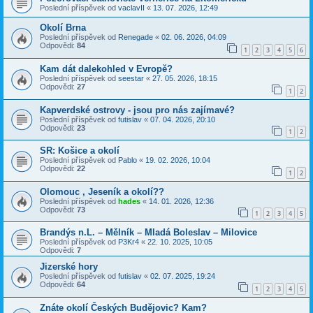
Poslední příspěvek od
vaclavII
«
13. 07. 2026, 12:49
Okolí Brna
Poslední příspěvek od
Renegade
«
02. 06. 2026, 04:09
Odpovědi:
84
1
2
3
4
5
6
Kam dát dalekohled v Evropě?
Poslední příspěvek od
seestar
«
27. 05. 2026, 18:15
Odpovědi:
27
1
2
Kapverdské ostrovy - jsou pro nás zajímavé?
Poslední příspěvek od
futislav
«
07. 04. 2026, 20:10
Odpovědi:
23
1
2
SR: Košice a okolí
Poslední příspěvek od
Pablo
«
19. 02. 2026, 10:04
Odpovědi:
22
1
2
Olomouc , Jeseník a okolí??
Poslední příspěvek od
hades
«
14. 01. 2026, 12:36
Odpovědi:
73
1
2
3
4
5
Brandýs n.L. – Mělník – Mladá Boleslav – Milovice
Poslední příspěvek od
P3Kr4
«
22. 10. 2025, 10:05
Odpovědi:
7
Jizerské hory
Poslední příspěvek od
futislav
«
02. 07. 2025, 19:24
Odpovědi:
64
1
2
3
4
5
Znáte okolí Českých Budějovic? Kam?