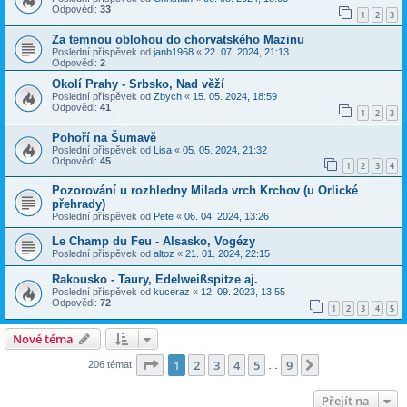
Odpovědi:
33
1
2
3
Za temnou oblohou do chorvatského Mazinu
Poslední příspěvek od
janb1968
«
22. 07. 2024, 21:13
Odpovědi:
2
Okolí Prahy - Srbsko, Nad věží
Poslední příspěvek od
Zbych
«
15. 05. 2024, 18:59
Odpovědi:
41
1
2
3
Pohoří na Šumavě
Poslední příspěvek od
Lisa
«
05. 05. 2024, 21:32
Odpovědi:
45
1
2
3
4
Pozorování u rozhledny Milada vrch Krchov (u Orlické
přehrady)
Poslední příspěvek od
Pete
«
06. 04. 2024, 13:26
Le Champ du Feu - Alsasko, Vogézy
Poslední příspěvek od
altoz
«
21. 01. 2024, 22:15
Rakousko - Taury, Edelweißspitze aj.
Poslední příspěvek od
kuceraz
«
12. 09. 2023, 13:55
Odpovědi:
72
1
2
3
4
5
Nové téma
Stránka
1
z
9
1
2
3
4
5
9
Další
206 témat
…
Přejít na