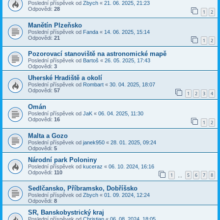
Poslední příspěvek od
Zbych
«
21. 06. 2025, 21:23
Odpovědi:
28
1
2
Manětín Plzeňsko
Poslední příspěvek od
Fanda
«
14. 06. 2025, 15:14
Odpovědi:
21
1
2
Pozorovací stanoviště na astronomické mapě
Poslední příspěvek od
Bartoš
«
26. 05. 2025, 17:43
Odpovědi:
3
Uherské Hradiště a okolí
Poslední příspěvek od
Rombart
«
30. 04. 2025, 18:07
Odpovědi:
57
1
2
3
4
Omán
Poslední příspěvek od
JaK
«
06. 04. 2025, 11:30
Odpovědi:
16
1
2
Malta a Gozo
Poslední příspěvek od
janek950
«
28. 01. 2025, 09:24
Odpovědi:
5
Národní park Poloniny
Poslední příspěvek od
kuceraz
«
06. 10. 2024, 16:16
Odpovědi:
110
1
5
6
7
8
…
Sedlčansko, Příbramsko, Dobříšsko
Poslední příspěvek od
Zbych
«
01. 09. 2024, 12:24
Odpovědi:
8
SR, Banskobystrický kraj
Poslední příspěvek od
Christian
«
06. 08. 2024, 18:05