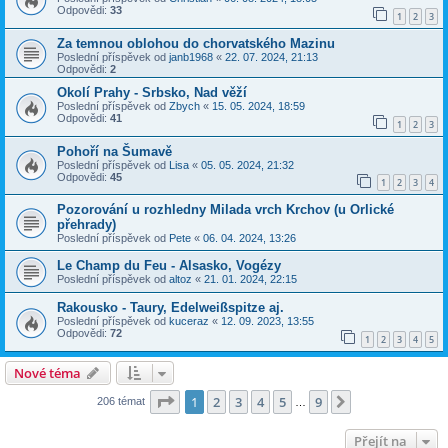
Odpovědi:
33
1
2
3
Za temnou oblohou do chorvatského Mazinu
Poslední příspěvek od
janb1968
«
22. 07. 2024, 21:13
Odpovědi:
2
Okolí Prahy - Srbsko, Nad věží
Poslední příspěvek od
Zbych
«
15. 05. 2024, 18:59
Odpovědi:
41
1
2
3
Pohoří na Šumavě
Poslední příspěvek od
Lisa
«
05. 05. 2024, 21:32
Odpovědi:
45
1
2
3
4
Pozorování u rozhledny Milada vrch Krchov (u Orlické
přehrady)
Poslední příspěvek od
Pete
«
06. 04. 2024, 13:26
Le Champ du Feu - Alsasko, Vogézy
Poslední příspěvek od
altoz
«
21. 01. 2024, 22:15
Rakousko - Taury, Edelweißspitze aj.
Poslední příspěvek od
kuceraz
«
12. 09. 2023, 13:55
Odpovědi:
72
1
2
3
4
5
Nové téma
Stránka
1
z
9
1
2
3
4
5
9
Další
206 témat
…
Přejít na