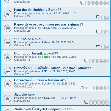
Odpovědi:
84
1
2
3
4
5
6
Kam dát dalekohled v Evropě?
Poslední příspěvek od
seestar
«
27. 05. 2026, 18:15
Odpovědi:
27
1
2
Kapverdské ostrovy - jsou pro nás zajímavé?
Poslední příspěvek od
futislav
«
07. 04. 2026, 20:10
Odpovědi:
23
1
2
SR: Košice a okolí
Poslední příspěvek od
Pablo
«
19. 02. 2026, 10:04
Odpovědi:
22
1
2
Olomouc , Jeseník a okolí??
Poslední příspěvek od
hades
«
14. 01. 2026, 12:36
Odpovědi:
73
1
2
3
4
5
Brandýs n.L. – Mělník – Mladá Boleslav – Milovice
Poslední příspěvek od
P3Kr4
«
22. 10. 2025, 10:05
Odpovědi:
7
Pozorování v Praze a těsném okolí
Poslední příspěvek od
Zbych
«
03. 10. 2025, 08:52
Odpovědi:
102
1
4
5
6
7
…
Jizerské hory
Poslední příspěvek od
futislav
«
02. 07. 2025, 19:24
Odpovědi:
64
1
2
3
4
5
Znáte okolí Českých Budějovic? Kam?