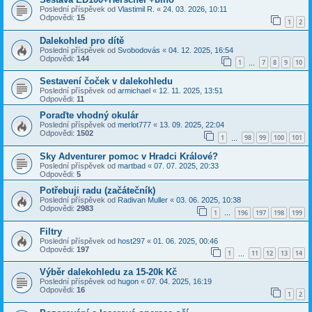
Poslední příspěvek od
Vlastimil R.
«
24. 03. 2026, 10:11
Odpovědi:
15
1
2
Dalekohled pro dítě
Poslední příspěvek od
Svobodovás
«
04. 12. 2025, 16:54
Odpovědi:
144
1
7
8
9
10
…
Sestavení čoček v dalekohledu
Poslední příspěvek od
armichael
«
12. 11. 2025, 13:51
Odpovědi:
11
Poraďte vhodný okulár
Poslední příspěvek od
merlot777
«
13. 09. 2025, 22:04
Odpovědi:
1502
1
98
99
100
101
…
Sky Adventurer pomoc v Hradci Králové?
Poslední příspěvek od
martbad
«
07. 07. 2025, 20:33
Odpovědi:
5
Potřebuji radu (začátečník)
Poslední příspěvek od
Radivan Muller
«
03. 06. 2025, 10:38
Odpovědi:
2983
1
196
197
198
199
…
Filtry
Poslední příspěvek od
host297
«
01. 06. 2025, 00:46
Odpovědi:
197
1
11
12
13
14
…
Výběr dalekohledu za 15-20k Kč
Poslední příspěvek od
hugon
«
07. 04. 2025, 16:19
Odpovědi:
16
1
2