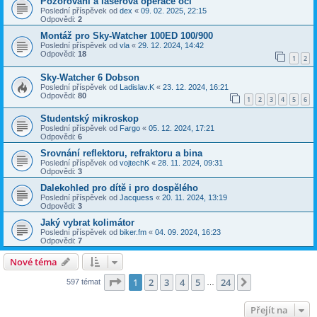
Pozorování a laserová operace očí
Poslední příspěvek od
dex
«
09. 02. 2025, 22:15
Odpovědi:
2
Montáž pro Sky-Watcher 100ED 100/900
Poslední příspěvek od
vla
«
29. 12. 2024, 14:42
Odpovědi:
18
1
2
Sky-Watcher 6 Dobson
Poslední příspěvek od
Ladislav.K
«
23. 12. 2024, 16:21
Odpovědi:
80
1
2
3
4
5
6
Studentský mikroskop
Poslední příspěvek od
Fargo
«
05. 12. 2024, 17:21
Odpovědi:
6
Srovnání reflektoru, refraktoru a bina
Poslední příspěvek od
vojtechK
«
28. 11. 2024, 09:31
Odpovědi:
3
Dalekohled pro dítě i pro dospělého
Poslední příspěvek od
Jacquess
«
20. 11. 2024, 13:19
Odpovědi:
3
Jaký vybrat kolimátor
Poslední příspěvek od
biker.fm
«
04. 09. 2024, 16:23
Odpovědi:
7
Nové téma
Stránka
1
z
24
1
2
3
4
5
24
Další
597 témat
…
Přejít na