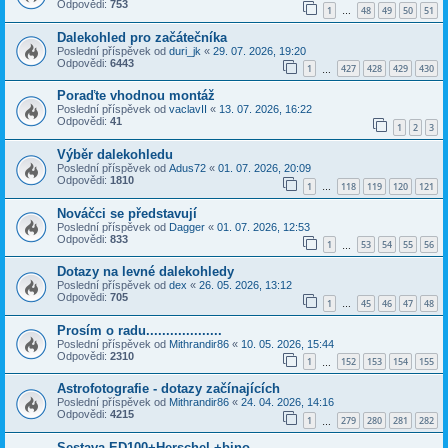
Odpovědi:
753
1
48
49
50
51
…
Dalekohled pro začátečníka
Poslední příspěvek od
duri_jk
«
29. 07. 2026, 19:20
Odpovědi:
6443
1
427
428
429
430
…
Poraďte vhodnou montáž
Poslední příspěvek od
vaclavII
«
13. 07. 2026, 16:22
Odpovědi:
41
1
2
3
Výběr dalekohledu
Poslední příspěvek od
Adus72
«
01. 07. 2026, 20:09
Odpovědi:
1810
1
118
119
120
121
…
Nováčci se představují
Poslední příspěvek od
Dagger
«
01. 07. 2026, 12:53
Odpovědi:
833
1
53
54
55
56
…
Dotazy na levné dalekohledy
Poslední příspěvek od
dex
«
26. 05. 2026, 13:12
Odpovědi:
705
1
45
46
47
48
…
Prosím o radu...................
Poslední příspěvek od
Mithrandir86
«
10. 05. 2026, 15:44
Odpovědi:
2310
1
152
153
154
155
…
Astrofotografie - dotazy začínajících
Poslední příspěvek od
Mithrandir86
«
24. 04. 2026, 14:16
Odpovědi:
4215
1
279
280
281
282
…
Sestava ED100+Herschel +bino