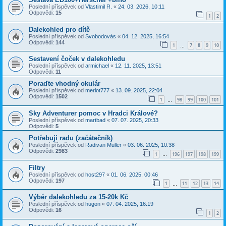
Poslední příspěvek od
Vlastimil R.
«
24. 03. 2026, 10:11
Odpovědi:
15
1
2
Dalekohled pro dítě
Poslední příspěvek od
Svobodovás
«
04. 12. 2025, 16:54
Odpovědi:
144
1
7
8
9
10
…
Sestavení čoček v dalekohledu
Poslední příspěvek od
armichael
«
12. 11. 2025, 13:51
Odpovědi:
11
Poraďte vhodný okulár
Poslední příspěvek od
merlot777
«
13. 09. 2025, 22:04
Odpovědi:
1502
1
98
99
100
101
…
Sky Adventurer pomoc v Hradci Králové?
Poslední příspěvek od
martbad
«
07. 07. 2025, 20:33
Odpovědi:
5
Potřebuji radu (začátečník)
Poslední příspěvek od
Radivan Muller
«
03. 06. 2025, 10:38
Odpovědi:
2983
1
196
197
198
199
…
Filtry
Poslední příspěvek od
host297
«
01. 06. 2025, 00:46
Odpovědi:
197
1
11
12
13
14
…
Výběr dalekohledu za 15-20k Kč
Poslední příspěvek od
hugon
«
07. 04. 2025, 16:19
Odpovědi:
16
1
2