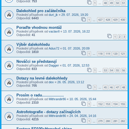
Odpovědi:
753
1
48
49
50
51
…
Dalekohled pro začátečníka
Poslední příspěvek od
duri_jk
«
29. 07. 2026, 19:20
Odpovědi:
6443
1
427
428
429
430
…
Poraďte vhodnou montáž
Poslední příspěvek od
vaclavII
«
13. 07. 2026, 16:22
Odpovědi:
41
1
2
3
Výběr dalekohledu
Poslední příspěvek od
Adus72
«
01. 07. 2026, 20:09
Odpovědi:
1810
1
118
119
120
121
…
Nováčci se představují
Poslední příspěvek od
Dagger
«
01. 07. 2026, 12:53
Odpovědi:
833
1
53
54
55
56
…
Dotazy na levné dalekohledy
Poslední příspěvek od
dex
«
26. 05. 2026, 13:12
Odpovědi:
705
1
45
46
47
48
…
Prosím o radu...................
Poslední příspěvek od
Mithrandir86
«
10. 05. 2026, 15:44
Odpovědi:
2310
1
152
153
154
155
…
Astrofotografie - dotazy začínajících
Poslední příspěvek od
Mithrandir86
«
24. 04. 2026, 14:16
Odpovědi:
4215
1
279
280
281
282
…
Sestava ED100+Herschel +bino