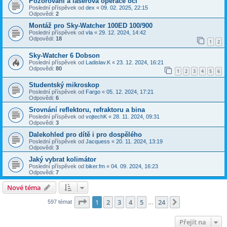
Pozorování a laserová operace očí
Poslední příspěvek od
dex
«
09. 02. 2025, 22:15
Odpovědi:
2
Montáž pro Sky-Watcher 100ED 100/900
Poslední příspěvek od
vla
«
29. 12. 2024, 14:42
Odpovědi:
18
1
2
Sky-Watcher 6 Dobson
Poslední příspěvek od
Ladislav.K
«
23. 12. 2024, 16:21
Odpovědi:
80
1
2
3
4
5
6
Studentský mikroskop
Poslední příspěvek od
Fargo
«
05. 12. 2024, 17:21
Odpovědi:
6
Srovnání reflektoru, refraktoru a bina
Poslední příspěvek od
vojtechK
«
28. 11. 2024, 09:31
Odpovědi:
3
Dalekohled pro dítě i pro dospělého
Poslední příspěvek od
Jacquess
«
20. 11. 2024, 13:19
Odpovědi:
3
Jaký vybrat kolimátor
Poslední příspěvek od
biker.fm
«
04. 09. 2024, 16:23
Odpovědi:
7
Nové téma
Stránka
1
z
24
1
2
3
4
5
24
Další
597 témat
…
Přejít na