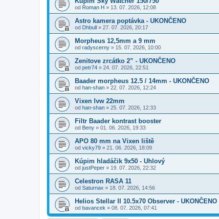
Kúpim Sky Watcher 150/750
od
Roman H
»
13. 07. 2026, 12:08
Astro kamera poptávka - UKONČENO
od
Dhbull
»
27. 07. 2026, 20:17
Morpheus 12,5mm a 9 mm
od
radyscerny
»
15. 07. 2026, 10:00
Zenitove zrcátko 2” - UKONČENO
od
petr74
»
24. 07. 2026, 22:51
Baader morpheus 12.5 / 14mm - UKONČENO
od
han-shan
»
22. 07. 2026, 12:24
Vixen lvw 22mm
od
han-shan
»
25. 07. 2026, 12:33
Filtr Baader kontrast booster
od
Beny
»
01. 06. 2026, 19:33
APO 80 mm na Vixen liště
od
vicky79
»
21. 06. 2026, 18:09
Kúpim hladáčik 9x50 - Uhlový
od
justPeper
»
19. 07. 2026, 22:32
Celestron RASA 11
od
Saturnax
»
18. 07. 2026, 14:56
Helios Stellar II 10.5x70 Observer - UKONČENO
od
bavancek
»
08. 07. 2026, 07:41