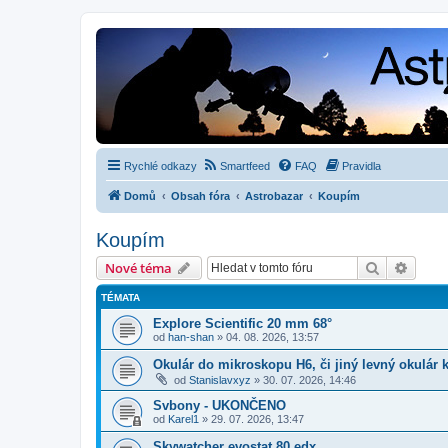
Rychlé odkazy
Smartfeed
FAQ
Pravidla
Domů
Obsah fóra
Astrobazar
Koupím
Koupím
Hledat
Pokroč
Nové téma
TÉMATA
Explore Scientific 20 mm 68°
od
han-shan
»
04. 08. 2026, 13:57
Okulár do mikroskopu H6, či jiný levný okulár
od
Stanislavxyz
»
30. 07. 2026, 14:46
Svbony - UKONČENO
od
Karel1
»
29. 07. 2026, 13:47
Skywatcher evostat 80 edx