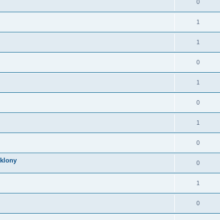
0
1
1
0
1
0
1
0
klony
0
1
0