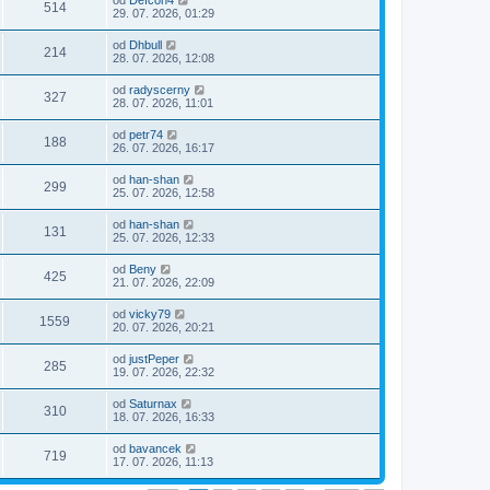
od
Defcon4
514
29. 07. 2026, 01:29
od
Dhbull
214
28. 07. 2026, 12:08
od
radyscerny
327
28. 07. 2026, 11:01
od
petr74
188
26. 07. 2026, 16:17
od
han-shan
299
25. 07. 2026, 12:58
od
han-shan
131
25. 07. 2026, 12:33
od
Beny
425
21. 07. 2026, 22:09
od
vicky79
1559
20. 07. 2026, 20:21
od
justPeper
285
19. 07. 2026, 22:32
od
Saturnax
310
18. 07. 2026, 16:33
od
bavancek
719
17. 07. 2026, 11:13