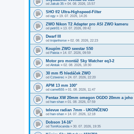
od
Jakub 35
»
04. 08. 2026, 15:57
SHO f/2 Ultra-Highspeed-Filter
od
ogy
»
19. 07. 2026, 14:26
ZWO Nikon T2 Adapter pro ASI ZWO kameru
od
petr01
»
13. 07. 2026, 09:42
Dwarf III
od
trojanhorse
»
02. 08. 2026, 22:23
Koupím ZWO seestar S50
od
Paista
»
14. 07. 2026, 09:59
Motor pro montáž Sky Watcher eq3-2
od
Alnitak
»
02. 08. 2026, 18:30
30 mm f5 hledáček ZWO
od
Cztwerec
»
24. 07. 2026, 22:20
APM 13 mm 100°
od
camel555
»
01. 08. 2026, 11:47
Pentax XW 20mm omegon OGDO 20mm a jeho 
od
han-shan
»
01. 08. 2026, 07:59
televue radian 7mm - UKONČENO
od
han-shan
»
14. 07. 2026, 12:18
Dobson 14-16"
od
TomKocanda
»
30. 07. 2026, 19:35