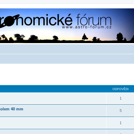
ilé hledání
ODPOVĚDI
1
 kolem 40 mm
5
1