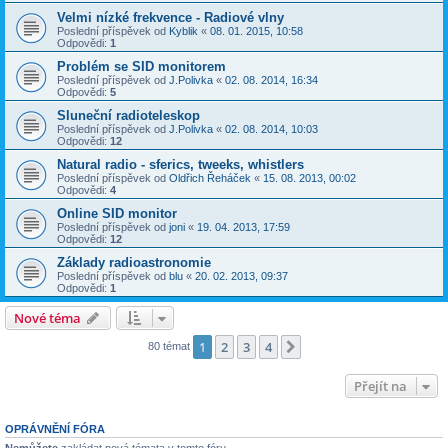
Velmi nízké frekvence - Radiové vlny
Poslední příspěvek od
Kyblik
«
08. 01. 2015, 10:58
Odpovědi:
1
Problém se SID monitorem
Poslední příspěvek od
J.Polivka
«
02. 08. 2014, 16:34
Odpovědi:
5
Sluneční radioteleskop
Poslední příspěvek od
J.Polivka
«
02. 08. 2014, 10:03
Odpovědi:
12
Natural radio - sferics, tweeks, whistlers
Poslední příspěvek od
Oldřich Řeháček
«
15. 08. 2013, 00:02
Odpovědi:
4
Online SID monitor
Poslední příspěvek od
joni
«
19. 04. 2013, 17:59
Odpovědi:
12
Základy radioastronomie
Poslední příspěvek od
blu
«
20. 02. 2013, 09:37
Odpovědi:
1
Nové téma
1
2
3
4
Další
80 témat
Přejít na
OPRÁVNĚNÍ FÓRA
Nemůžete
zakládat nová témata v tomto fóru