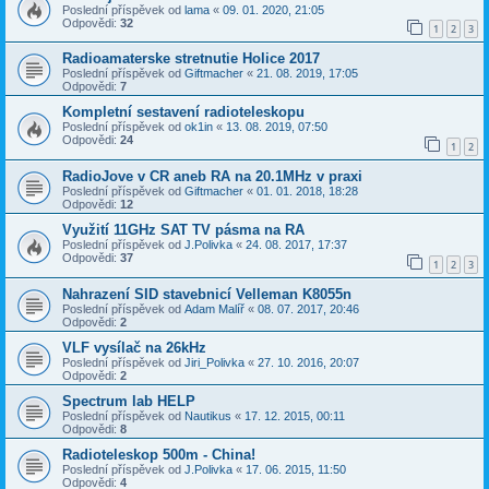
Poslední příspěvek od
lama
«
09. 01. 2020, 21:05
Odpovědi:
32
1
2
3
Radioamaterske stretnutie Holice 2017
Poslední příspěvek od
Giftmacher
«
21. 08. 2019, 17:05
Odpovědi:
7
Kompletní sestavení radioteleskopu
Poslední příspěvek od
ok1in
«
13. 08. 2019, 07:50
Odpovědi:
24
1
2
RadioJove v CR aneb RA na 20.1MHz v praxi
Poslední příspěvek od
Giftmacher
«
01. 01. 2018, 18:28
Odpovědi:
12
Využití 11GHz SAT TV pásma na RA
Poslední příspěvek od
J.Polivka
«
24. 08. 2017, 17:37
Odpovědi:
37
1
2
3
Nahrazení SID stavebnicí Velleman K8055n
Poslední příspěvek od
Adam Malíř
«
08. 07. 2017, 20:46
Odpovědi:
2
VLF vysílač na 26kHz
Poslední příspěvek od
Jiri_Polivka
«
27. 10. 2016, 20:07
Odpovědi:
2
Spectrum lab HELP
Poslední příspěvek od
Nautikus
«
17. 12. 2015, 00:11
Odpovědi:
8
Radioteleskop 500m - China!
Poslední příspěvek od
J.Polivka
«
17. 06. 2015, 11:50
Odpovědi:
4