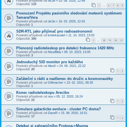
Poslední příspěvek od
ok1in
«
03. 08. 2025, 12:48
Odpovědi:
133
1
6
7
8
9
…
Posouzení Projektu pasivního sledování meteorů systémem
Tamara/Vera
Poslední příspěvek od
ok1in
«
16. 03. 2025, 22:42
Odpovědi:
1
SDR-RTL jako přijímač pro radioastronomii
Poslední příspěvek od
krtekkazatel
«
11. 10. 2023, 13:03
Odpovědi:
300
1
18
19
20
21
…
Přenosný radioteleskop pro detekci frekvence 1420 MHz
Poslední příspěvek od
NisutBitej
«
08. 10. 2023, 13:05
Odpovědi:
3
Jednoduchý SID monitor pro každého
Poslední příspěvek od
AlesK
«
24. 06. 2021, 22:22
Odpovědi:
20
1
2
Začáteční s rádii a nadšenec do družic a kosmonautiky
Poslední příspěvek od
Giftmacher
«
23. 02. 2021, 08:30
Odpovědi:
1
Konec radioteleskopu Arecibo
Poslední příspěvek od
nou
«
05. 12. 2020, 16:24
Odpovědi:
22
1
2
Simulace galacticke evoluce - cluster PC doma?
Poslední příspěvek od
DaveR
«
15. 08. 2020, 16:51
Odpovědi:
17
1
2
Detekuj si zahraničního Protona->Muona