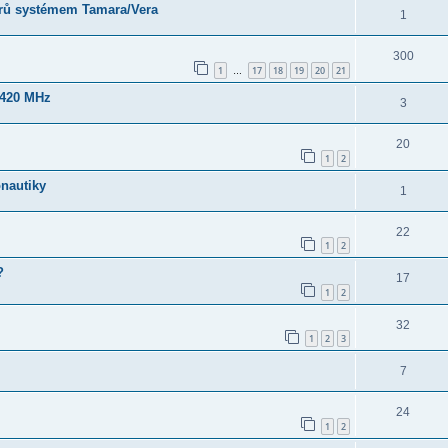
orů systémem Tamara/Vera
1
300
1
17
18
19
20
21
…
1420 MHz
3
20
1
2
onautiky
1
22
1
2
?
17
1
2
32
1
2
3
7
24
1
2