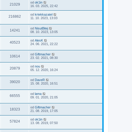
od
ok1in
21029
16. 03. 2025, 22:42
od
krtekkazatel
216862
11. 10. 2023, 13:03
od
NisutBitej
14241
08. 10. 2023, 13:05
od
AlesK
40523
24. 06. 2021, 22:22
od
Giftmacher
10614
23. 02. 2021, 08:30
od
nou
20879
05. 12. 2020, 16:24
od
DaveR
39020
15. 08. 2020, 16:51
od
lama
66555
09. 01. 2020, 21:05
od
Giftmacher
18323
21. 08. 2019, 17:05
od
ok1in
57824
13. 08. 2019, 07:50