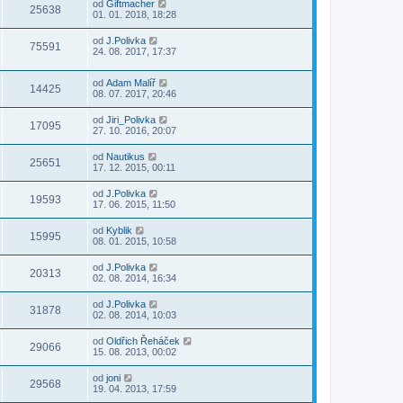
od
Giftmacher
25638
01. 01. 2018, 18:28
od
J.Polivka
75591
24. 08. 2017, 17:37
od
Adam Malíř
14425
08. 07. 2017, 20:46
od
Jiri_Polivka
17095
27. 10. 2016, 20:07
od
Nautikus
25651
17. 12. 2015, 00:11
od
J.Polivka
19593
17. 06. 2015, 11:50
od
Kyblik
15995
08. 01. 2015, 10:58
od
J.Polivka
20313
02. 08. 2014, 16:34
od
J.Polivka
31878
02. 08. 2014, 10:03
od
Oldřich Řeháček
29066
15. 08. 2013, 00:02
od
joni
29568
19. 04. 2013, 17:59