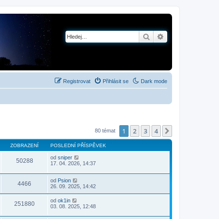
Hledat
Pokročilé hledání
Registrovat
Přihlásit se
Dark mode
1
2
3
4
Další
80 témat
ZOBRAZENÍ
POSLEDNÍ PŘÍSPĚVEK
od
sniper
50288
17. 04. 2026, 14:37
od
Psion
4466
26. 09. 2025, 14:42
od
ok1in
251880
03. 08. 2025, 12:48