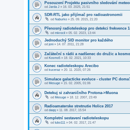
Posouzení Projektu pasivního sledování mete
od
Jarda J
»
16. 03. 2025, 21:51
SDR-RTL jako přijímač pro radioastronomii
od
Naburko
»
25. 09. 2015, 21:20
Přenosný radioteleskop pro detekci frekvence 
od
mkrocil
»
05. 02. 2023, 13:44
Jednoduchý SID monitor pro každého
od
joni
»
14. 07. 2011, 21:28
Začáteční s rádii a nadšenec do družic a kosm
od
Kosmo5
»
18. 02. 2021, 10:33
Konec radioteleskopu Arecibo
od
kuceraz
»
20. 11. 2020, 07:26
Simulace galacticke evoluce - cluster PC doma
od
Mesuge
»
15. 02. 2005, 01:06
Detekuj si zahraničního Protona->Muona
od
Mesuge
»
18. 12. 2007, 23:49
Radioamaterske stretnutie Holice 2017
od
daqq
»
11. 08. 2017, 15:54
Kompletní sestavení radioteleskopu
od
lubo111
»
04. 02. 2017, 21:47