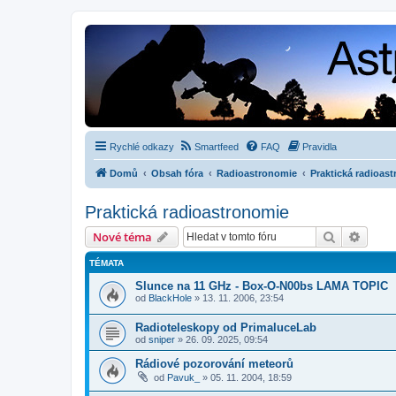
Rychlé odkazy
Smartfeed
FAQ
Pravidla
Domů
Obsah fóra
Radioastronomie
Praktická radioas
Praktická radioastronomie
Hledat
Pokroč
Nové téma
TÉMATA
Slunce na 11 GHz - Box-O-N00bs LAMA TOPIC
od
BlackHole
»
13. 11. 2006, 23:54
Radioteleskopy od PrimaluceLab
od
sniper
»
26. 09. 2025, 09:54
Rádiové pozorování meteorů
od
Pavuk_
»
05. 11. 2004, 18:59