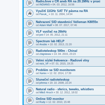
RadioJove v CR aneb RA na 20.1MHz v praxi
od
INDIANS
»
04. 03. 2012, 16:56
Využití 11GHz SAT TV pásma na RA
od
Pavuk_
»
10. 11. 2004, 14:54
Nahrazení SID stavebnicí Velleman K8055n
od
Adam Malíř
»
08. 07. 2017, 07:46
VLF vysílač na 26kHz
od
joni
»
14. 05. 2012, 21:11
Spectrum lab HELP
od
Anubis
»
10. 02. 2013, 21:20
Radioteleskop 500m - China!
od
zbignieww
»
14. 04. 2015, 23:23
Velmi nízké frekvence - Radiové vlny
od
nick_VF
»
07. 01. 2015, 19:25
Problém se SID monitorem
od
Xariex
»
12. 02. 2014, 17:39
Sluneční radioteleskop
od
johnna
»
19. 10. 2008, 22:24
Natural radio - sferics, tweeks, whistlers
od
Miloš Hroch
»
30. 12. 2012, 18:02
Online SID monitor
od
Rudy
»
12. 02. 2010, 15:48