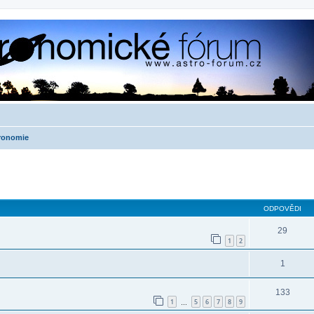
tronomie
ilé hledání
ODPOVĚDI
29
1
2
1
133
1
5
6
7
8
9
…